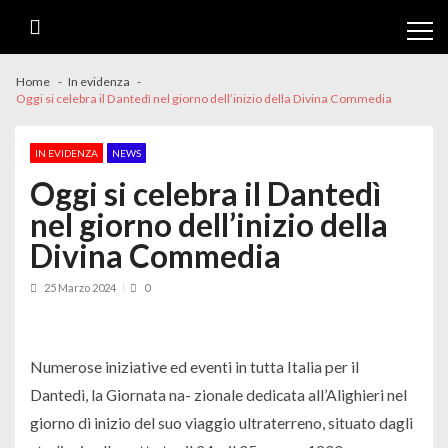
Skip
Skip
to
to
navigation
content
Home
In evidenza
Oggi si celebra il Dantedì nel giorno dell’inizio della Divina Commedia
IN EVIDENZA
NEWS
Oggi si celebra il Dantedì
nel giorno dell’inizio della
Divina Commedia
25 Marzo 2024
0
Numerose iniziative ed eventi in tutta Italia per il
Dantedì, la Giornata na- zionale dedicata all’Alighieri nel
giorno di inizio del suo viaggio ultraterreno, situato dagli