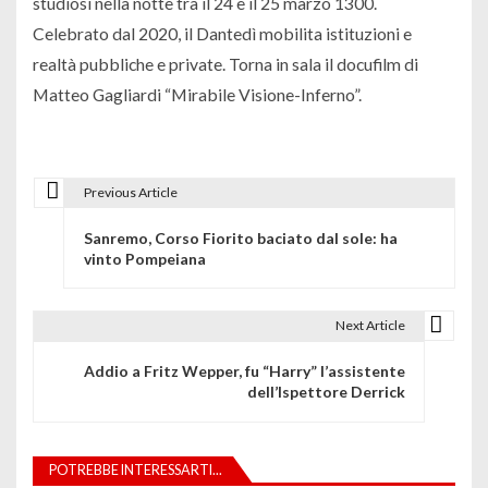
studiosi nella notte tra il 24 e il 25 marzo 1300.
Celebrato dal 2020, il Dantedì mobilita istituzioni e
realtà pubbliche e private. Torna in sala il docufilm di
Matteo Gagliardi “Mirabile Visione-Inferno”.
Previous Article
N
Sanremo, Corso Fiorito baciato dal sole: ha
a
vinto Pompeiana
v
i
Next Article
g
Addio a Fritz Wepper, fu “Harry” l’assistente
dell’Ispettore Derrick
a
z
POTREBBE INTERESSARTI...
i