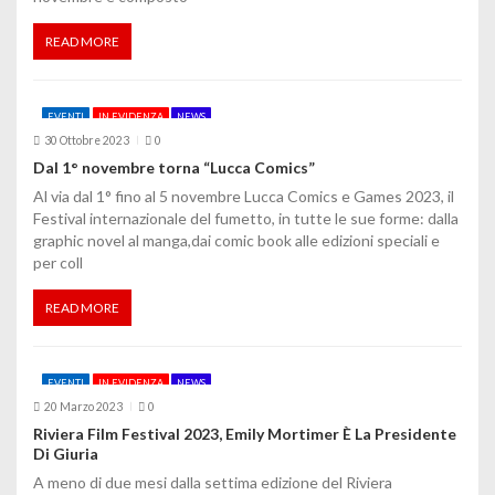
READ MORE
EVENTI
IN EVIDENZA
NEWS
30 Ottobre 2023
0
Dal 1° novembre torna “Lucca Comics”
Al via dal 1° fino al 5 novembre Lucca Comics e Games 2023, il
Festival internazionale del fumetto, in tutte le sue forme: dalla
graphic novel al manga,dai comic book alle edizioni speciali e
per coll
READ MORE
EVENTI
IN EVIDENZA
NEWS
20 Marzo 2023
0
Riviera Film Festival 2023, Emily Mortimer È La Presidente
Di Giuria
A meno di due mesi dalla settima edizione del Riviera