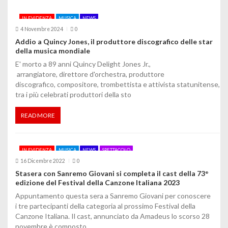
o
IN EVIDENZA
MUSICA
NEWS
4 Novembre 2024
0
n
Addio a Quincy Jones, il produttore discografico delle star
della musica mondiale
e
E' morto a 89 anni Quincy Delight Jones Jr.,
a
arrangiatore, direttore d'orchestra, produttore
discografico, compositore, trombettista e attivista statunitense,
r
tra i più celebrati produttori della sto
t
READ MORE
i
c
IN EVIDENZA
MUSICA
NEWS
SPETTACOLO
o
16 Dicembre 2022
0
Stasera con Sanremo Giovani si completa il cast della 73°
l
edizione del Festival della Canzone Italiana 2023
Appuntamento questa sera a Sanremo Giovani per conoscere
i
i tre partecipanti della categoria al prossimo Festival della
Canzone Italiana. Il cast, annunciato da Amadeus lo scorso 28
novembre è composto