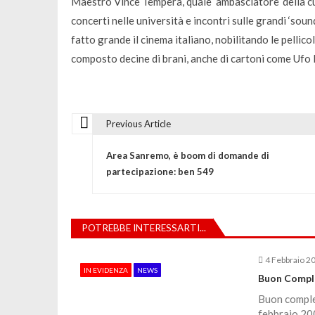
Maestro Vince Tempera, quale ‘ambasciatore’ della cul
concerti nelle università e incontri sulle grandi ‘soun
fatto grande il cinema italiano, nobilitando le pellic
composto decine di brani, anche di cartoni come Ufo
Previous Article
N
Area Sanremo, è boom di domande di
a
partecipazione: ben 549
v
POTREBBE INTERESSARTI...
i
4 Febbraio 2
IN EVIDENZA
NEWS
g
Buon Comple
Buon complea
febbraio 200