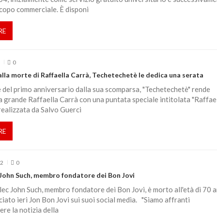
copo commerciale. È disponi
RE
2
0
lla morte di Raffaella Carrà, Techetechetè le dedica una serata
 del primo anniversario dalla sua scomparsa, "Techetechetè" rende
 grande Raffaella Carrà con una puntata speciale intitolata "Raffael
realizzata da Salvo Guerci
RE
22
0
John Such, membro fondatore dei Bon Jovi
Alec John Such, membro fondatore dei Bon Jovi, è morto all'età di 70 a
iato ieri Jon Bon Jovi sui suoi social media. "Siamo affranti
ere la notizia della