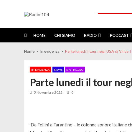
Skip
Skip
to
to
navigation
content
Radio 104
Like It !
HOME
CHI SIAMO
RADIO
PODCAST
Home
In evidenza
Parte lunedì il tour negli USA di Vince
IN EVIDENZA
NEWS
SPETTACOLO
Parte lunedì il tour ne
5 Novembre 2022
0
‘Da Fellini a Tarantino – le colonne sonore italiane c