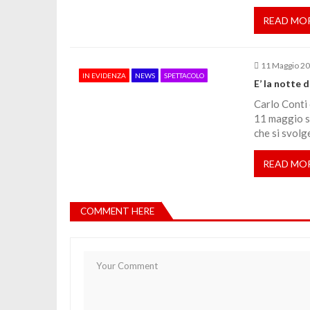
i
READ MO
c
o
11 Maggio 2
IN EVIDENZA
NEWS
SPETTACOLO
E’ la notte 
l
Carlo Conti 
11 maggio su
che si svolg
i
READ MO
COMMENT HERE