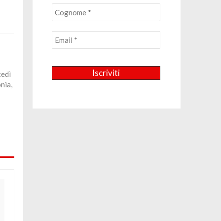
tedì
nia,