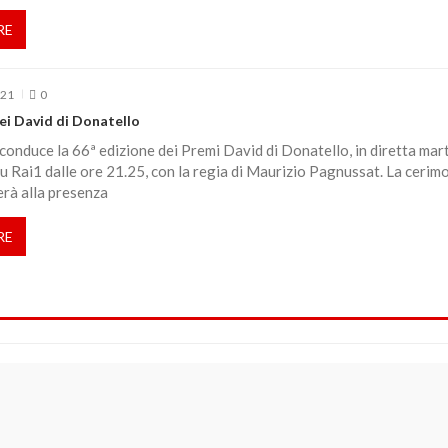
RE
021
0
dei David di Donatello
conduce la 66ª edizione dei Premi David di Donatello, in diretta mar
 Rai1 dalle ore 21.25, con la regia di Maurizio Pagnussat. La cerimo
erà alla presenza
RE