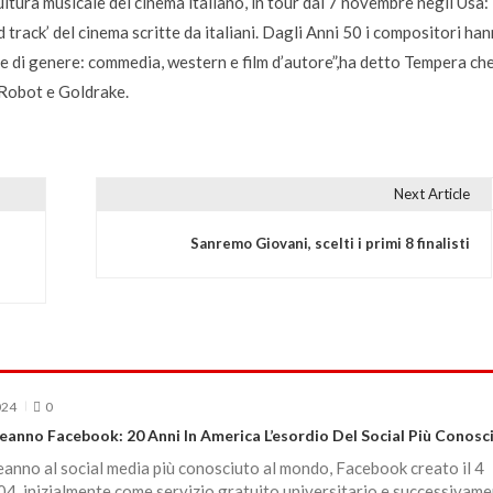
tura musicale del cinema italiano, in tour dal 7 novembre negli Usa:
d track’ del cinema scritte da italiani. Dagli Anni 50 i compositori ha
ole di genere: commedia, western e film d’autore”,ha detto Tempera ch
 Robot e Goldrake.
Next Article
Sanremo Giovani, scelti i primi 8 finalisti
024
0
anno Facebook: 20 Anni In America L’esordio Del Social Più Conosc
nno al social media più conosciuto al mondo, Facebook creato il 4
4, inizialmente come servizio gratuito universitario e successivam