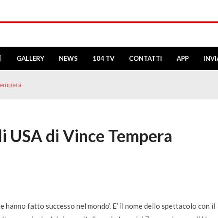
GALLERY
NEWS
104 TV
CONTATTI
APP
INV
 Tempera
gli USA di Vince Tempera
he hanno fatto successo nel mondo’. E’ il nome dello spettacolo con il