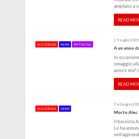
a
ampliato a s
z
READ MO
i
5 Luglio 202
o
IN EVIDENZA
NEWS
SPETTACOLO
A un anno da
In occasione
n
omaggio alla
amore mio", 
e
READ MO
a
6 Giugno 20
r
IN EVIDENZA
NEWS
Morto Alec 
Il bassista 
t
Lo ha annunc
nell'apprend