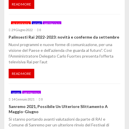
t
READ MORE
i
IN EVIDENZA
NEWS
SPETTACOLO
c
29 Giugno 2022
0
o
Palinsesti Rai 2022-2023: novità e conferme da settembre
Nuovi programmi e nuove forme di comunicazione, per una
l
visione del Paese e dell'azienda che guarda al futuro". Così
i
l'Amministratore Delegato Carlo Fuortes presenta l'offerta
televisiva Rai per l'aut
READ MORE
NEWS
SPETTACOLO
14 Gennaio 2021
0
Sanremo 2021, Possibile Un Ulteriore Slittamento A
Maggio-Giugno
Si stanno portando avanti valutazioni da parte di RAI e
Comune di Sanremo per un ulteriore rinvio del Festival di