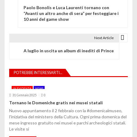
N
Paolo Bonolis e Luca Laurenti tornano con
a
“Avanti un altro anche di sera” per festeggiare i
10 anni del game show
v
i
Next Article
g
A luglio in uscita un album di inediti di Prince
a
z
POTREBBE INTERESSARTI...
i
o
IN EVIDENZA
NEWS
31 Gennaio 2025
0
n
Tornano le Domeniche gratis nei musei statali
e
Nuovo appuntamento il 2 febbraio con la #domenicalmuseo,
l'iniziativa del ministero della Cultura. Ogni prima domenica del
a
mese ingresso gratuito nei musei e parchi archeologici statali.
Le visite si
r