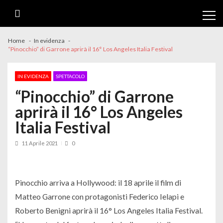
Skip
Skip
to
to
navigation
content
Home
In evidenza
“Pinocchio” di Garrone aprirà il 16° Los Angeles Italia Festival
IN EVIDENZA
SPETTACOLO
“Pinocchio” di Garrone
aprirà il 16° Los Angeles
Italia Festival
11 Aprile 2021
0
Pinocchio arriva a Hollywood: il 18 aprile il film di
Matteo Garrone con protagonisti Federico Ielapi e
Roberto Benigni aprirà il 16° Los Angeles Italia Festival.