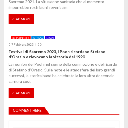
Sanremo 2021. La situazione sanitaria che al momento
imporrebbe restrizioni severissim
READ MORE
IN EVIDENZA
MUSICA
NEWS
7 Febbraio 2023
0
Festival di Sanremo 2023, i Pooh ricordano Stefano
d’Orazio e rievocano la vittoria del 1990
La reunion dei Pooh nel segno della commozione e del ricordo
di Stefano d'Orazio. Sulle note e le atmosfere dei loro grandi
successi, la storica band ha celebrato la loro ultra decennale
carriera cost
READ MORE
COMMENT HERE