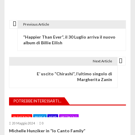
Previous Article
N
“Happier Than Ever”, il 30 Luglio arriva il nuovo
a
album di Billie Eilish
v
i
Next Article
g
E’ uscito “Chirashi”, l’ultimo singolo di
Margherita Zanin
a
z
POTREBBE INTERESSARTI...
i
o
IN EVIDENZA
MUSICA
NEWS
SPETTACOLO
20 Maggio 2024
0
n
Michelle Hunziker in “Io Canto Family”