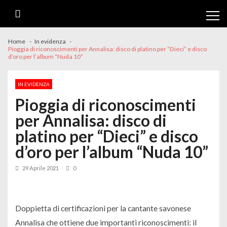
Skip
Skip
to
to
navigation
content
Home
In evidenza
Pioggia di riconoscimenti per Annalisa: disco di platino per “Dieci” e disco
d’oro per l’album “Nuda 10”
IN EVIDENZA
Pioggia di riconoscimenti
per Annalisa: disco di
platino per “Dieci” e disco
d’oro per l’album “Nuda 10”
29 Aprile 2021
0
Doppietta di certificazioni per la cantante savonese
Annalisa che ottiene due importanti riconoscimenti: il