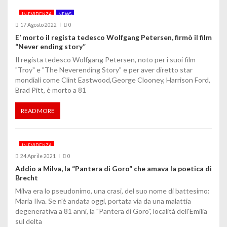
IN EVIDENZA
NEWS
17 Agosto 2022
0
E’ morto il regista tedesco Wolfgang Petersen, firmò il film
“Never ending story”
Il regista tedesco Wolfgang Petersen, noto per i suoi film
"Troy" e "The Neverending Story" e per aver diretto star
mondiali come Clint Eastwood,George Clooney, Harrison Ford,
Brad Pitt, è morto a 81
READ MORE
IN EVIDENZA
24 Aprile 2021
0
Addio a Milva, la “Pantera di Goro” che amava la poetica di
Brecht
Milva era lo pseudonimo, una crasi, del suo nome di battesimo:
Maria Ilva. Se n'è andata oggi, portata via da una malattia
degenerativa a 81 anni, la "Pantera di Goro", località dell'Emilia
sul delta