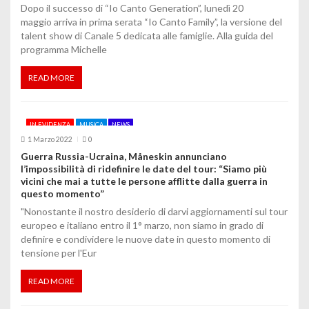
e
Dopo il successo di “Io Canto Generation”, lunedì 20
maggio arriva in prima serata “Io Canto Family”, la versione del
a
talent show di Canale 5 dedicata alle famiglie. Alla guida del
programma Michelle
r
t
READ MORE
i
IN EVIDENZA
MUSICA
NEWS
c
1 Marzo 2022
0
o
Guerra Russia-Ucraina, Måneskin annunciano
l’impossibilità di ridefinire le date del tour: “Siamo più
l
vicini che mai a tutte le persone afflitte dalla guerra in
questo momento”
i
"Nonostante il nostro desiderio di darvi aggiornamenti sul tour
europeo e italiano entro il 1° marzo, non siamo in grado di
definire e condividere le nuove date in questo momento di
tensione per l'Eur
READ MORE