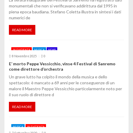
monumentali che non si verificavano addirittura dal 1995 in
a
piena epoca baudiana. Stefano Coletta illustra in sintesi i dati
numerici de
r
t
READ MORE
i
IN EVIDENZA
MUSICA
NEWS
c
8 Novembre 2025
0
o
E’ morto Peppe Vessicchio, vinse 4 Festival di Sanremo
come direttore d’orchestra
l
Un grave lutto ha colpito il mondo della musica e dello
spettacolo: è mancato a 69 anni per le conseguenze di un
i
malore il Maestro Peppe Vessicchio particolarmente noto per
il suo ruolo di direttore d
READ MORE
MUSICA
IN EVIDENZA