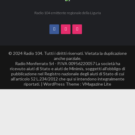
Radio 104 emittente regionale della Liguria
© 2024 Radio 104. Tutti i diritti riservati. Vietata la duplicazione
anche parziale.
Radio Monferrato Srl - P.IVA 00956220057 La società ha
ricevuto aiuti di Stato e aiuti de Minimis, soggetti all’obbligo di
pubblicazione nel Registro nazionale degli aiuti di Stato di cui
all’articolo 52 L.234/2012 che qui si intendono integralmente
riportati. | WordPress Theme :
VMagazine Lite