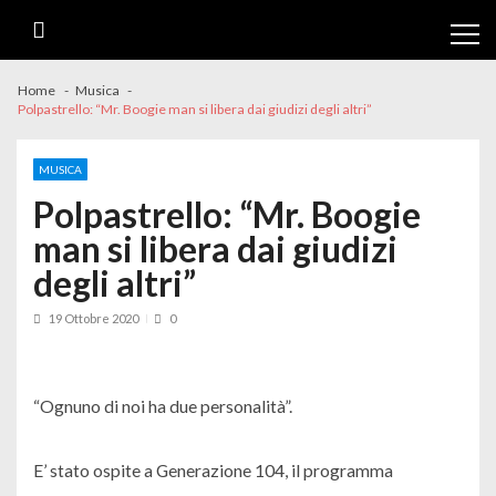
Skip
Skip
to
to
navigation
content
Home
Musica
Polpastrello: “Mr. Boogie man si libera dai giudizi degli altri”
MUSICA
Polpastrello: “Mr. Boogie
man si libera dai giudizi
degli altri”
19 Ottobre 2020
0
“Ognuno di noi ha due personalità”.
E’ stato ospite a Generazione 104, il programma