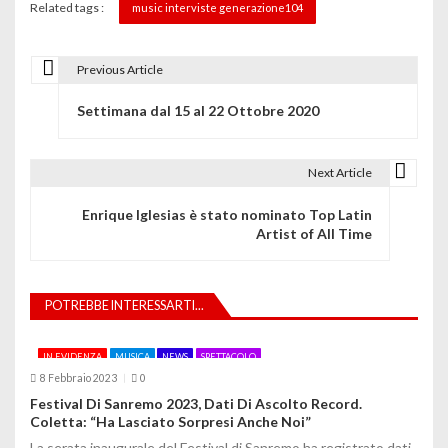
Related tags :
music interviste generazione104
Previous Article
N
Settimana dal 15 al 22 Ottobre 2020
a
v
Next Article
i
Enrique Iglesias è stato nominato Top Latin
g
Artist of All Time
a
z
POTREBBE INTERESSARTI...
i
IN EVIDENZA
MUSICA
NEWS
SPETTACOLO
o
8 Febbraio 2023
0
Festival Di Sanremo 2023, Dati Di Ascolto Record.
n
Coletta: “Ha Lasciato Sorpresi Anche Noi”
e
La serata inaugurale del Festival di Sanremo ha registrato dati