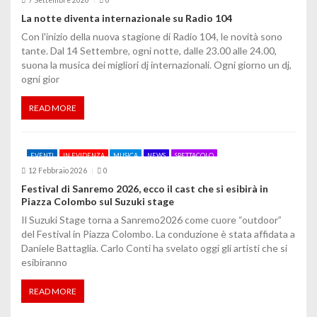
7 Settembre 2020
0
La notte diventa internazionale su Radio 104
Con l'inizio della nuova stagione di Radio 104, le novità sono
tante. Dal 14 Settembre, ogni notte, dalle 23.00 alle 24.00,
suona la musica dei migliori dj internazionali. Ogni giorno un dj,
ogni gior
READ MORE
EVENTI
IN EVIDENZA
MUSICA
NEWS
SPETTACOLO
12 Febbraio 2026
0
Festival di Sanremo 2026, ecco il cast che si esibirà in
Piazza Colombo sul Suzuki stage
Il Suzuki Stage torna a Sanremo2026 come cuore “outdoor”
del Festival in Piazza Colombo. La conduzione è stata affidata a
Daniele Battaglia. Carlo Conti ha svelato oggi gli artisti che si
esibiranno
READ MORE