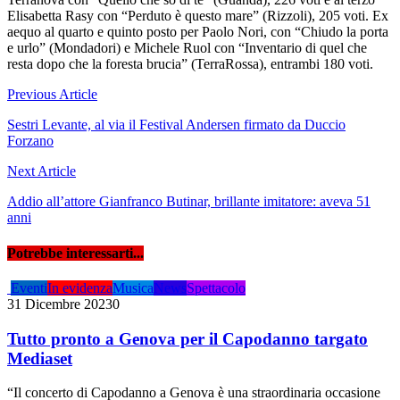
Elisabetta Rasy con “Perduto è questo mare” (Rizzoli), 205 voti. Ex
aequo al quarto e quinto posto per Paolo Nori, con “Chiudo la porta
e urlo” (Mondadori) e Michele Ruol con “Inventario di quel che
resta dopo che la foresta brucia” (TerraRossa), entrambi 180 voti.
Navigazione
Previous Article
articoli
Sestri Levante, al via il Festival Andersen firmato da Duccio
Forzano
Next Article
Addio all’attore Gianfranco Butinar, brillante imitatore: aveva 51
anni
Potrebbe interessarti...
Eventi
In evidenza
Musica
News
Spettacolo
31 Dicembre 2023
0
Tutto pronto a Genova per il Capodanno targato
Mediaset
“Il concerto di Capodanno a Genova è una straordinaria occasione