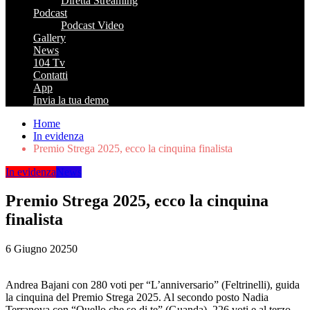
Diretta Streaming
Podcast
Podcast Video
Gallery
News
104 Tv
Contatti
App
Invia la tua demo
Home
In evidenza
Premio Strega 2025, ecco la cinquina finalista
In evidenza
News
Premio Strega 2025, ecco la cinquina
finalista
6 Giugno 2025
0
Andrea Bajani con 280 voti per “L’anniversario” (Feltrinelli), guida
la cinquina del Premio Strega 2025. Al secondo posto Nadia
Terranova con “Quello che so di te” (Guanda), 226 voti e al terzo