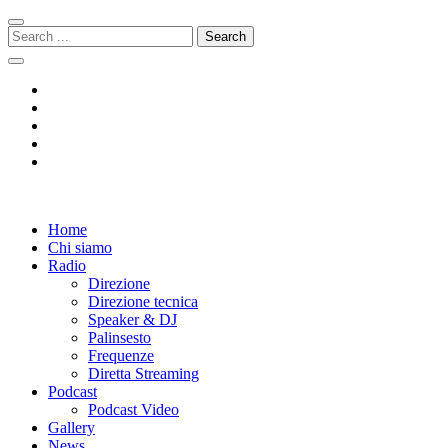
Skip
Skip
to
to
Search
navigation
content
for:
Radio 104
Like It !
Home
Chi siamo
Radio
Direzione
Direzione tecnica
Speaker & DJ
Palinsesto
Frequenze
Diretta Streaming
Podcast
Podcast Video
Gallery
News