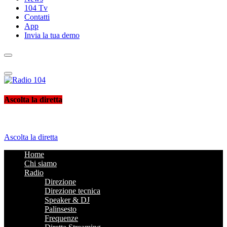
104 Tv
Contatti
App
Invia la tua demo
Radio 104
Like It !
Ascolta la diretta
Ascolta la diretta
Home
Chi siamo
Radio
Direzione
Direzione tecnica
Speaker & DJ
Palinsesto
Frequenze