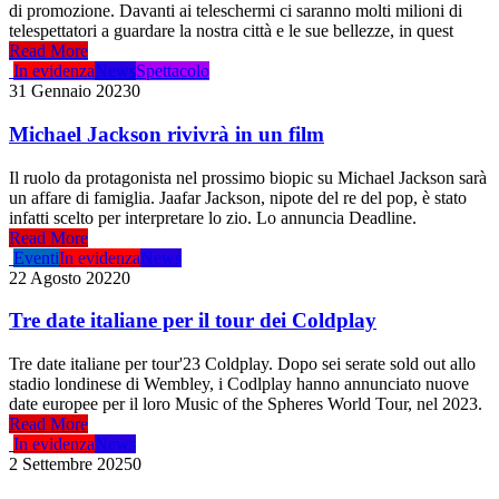
di promozione. Davanti ai teleschermi ci saranno molti milioni di
telespettatori a guardare la nostra città e le sue bellezze, in quest
Read More
In evidenza
News
Spettacolo
31 Gennaio 2023
0
Michael Jackson rivivrà in un film
Il ruolo da protagonista nel prossimo biopic su Michael Jackson sarà
un affare di famiglia. Jaafar Jackson, nipote del re del pop, è stato
infatti scelto per interpretare lo zio. Lo annuncia Deadline.
Read More
Eventi
In evidenza
News
22 Agosto 2022
0
Tre date italiane per il tour dei Coldplay
Tre date italiane per tour'23 Coldplay. Dopo sei serate sold out allo
stadio londinese di Wembley, i Codlplay hanno annunciato nuove
date europee per il loro Music of the Spheres World Tour, nel 2023.
Read More
In evidenza
News
2 Settembre 2025
0