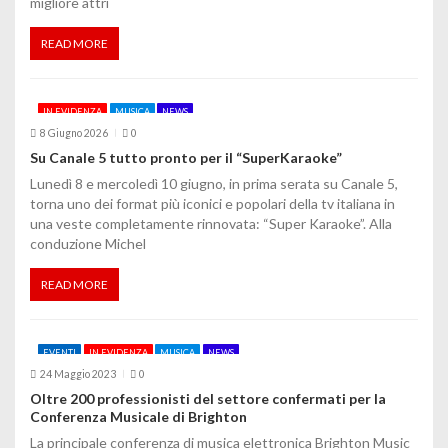
migliore attri
READ MORE
IN EVIDENZA
MUSICA
NEWS
8 Giugno 2026
0
Su Canale 5 tutto pronto per il “SuperKaraoke”
Lunedì 8 e mercoledì 10 giugno, in prima serata su Canale 5,
torna uno dei format più iconici e popolari della tv italiana in
una veste completamente rinnovata: “Super Karaoke”. Alla
conduzione Michel
READ MORE
EVENTI
IN EVIDENZA
MUSICA
NEWS
24 Maggio 2023
0
Oltre 200 professionisti del settore confermati per la
Conferenza Musicale di Brighton
La principale conferenza di musica elettronica Brighton Music