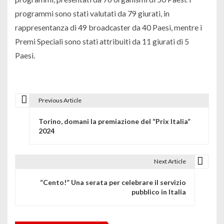
programmi sono stati valutati da 79 giurati, in
rappresentanza di 49 broadcaster da 40 Paesi, mentre i
Premi Speciali sono stati attribuiti da 11 giurati di 5
Paesi.
Previous Article
N
Torino, domani la premiazione del “Prix Italia”
a
2024
v
i
Next Article
g
“Cento!” Una serata per celebrare il servizio
pubblico in Italia
a
z