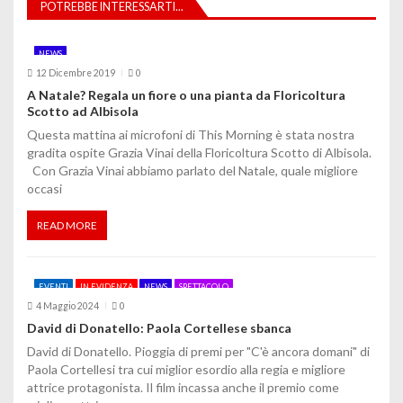
POTREBBE INTERESSARTI...
i
o
NEWS
12 Dicembre 2019
0
n
A Natale? Regala un fiore o una pianta da Floricoltura
Scotto ad Albisola
e
Questa mattina ai microfoni di This Morning è stata nostra
a
gradita ospite Grazia Vinai della Floricoltura Scotto di Albisola.
Con Grazia Vinai abbiamo parlato del Natale, quale migliore
r
occasi
t
READ MORE
i
c
EVENTI
IN EVIDENZA
NEWS
SPETTACOLO
o
4 Maggio 2024
0
David di Donatello: Paola Cortellese sbanca
l
David di Donatello. Pioggia di premi per "C'è ancora domani" di
Paola Cortellesi tra cui miglior esordio alla regia e migliore
i
attrice protagonista. Il film incassa anche il premio come