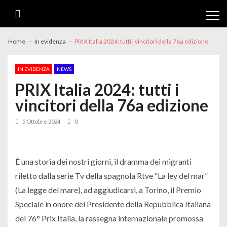
Skip
Skip
to
to
navigation
content
Home
In evidenza
PRIX Italia 2024: tutti i vincitori della 76a edizione
IN EVIDENZA
NEWS
PRIX Italia 2024: tutti i
vincitori della 76a edizione
5 Ottobre 2024
0
È una storia dei nostri giorni, il dramma dei migranti
riletto dalla serie Tv della spagnola Rtve “La ley del mar”
(La legge del mare), ad aggiudicarsi, a Torino, il Premio
Speciale in onore del Presidente della Repubblica Italiana
del 76° Prix Italia, la rassegna internazionale promossa