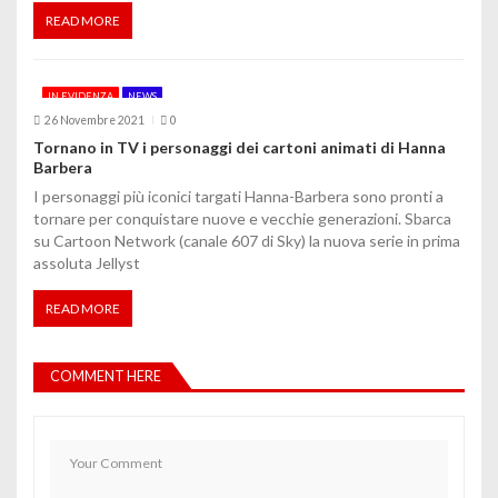
READ MORE
IN EVIDENZA
NEWS
26 Novembre 2021
0
Tornano in TV i personaggi dei cartoni animati di Hanna
Barbera
I personaggi più iconici targati Hanna-Barbera sono pronti a
tornare per conquistare nuove e vecchie generazioni. Sbarca
su Cartoon Network (canale 607 di Sky) la nuova serie in prima
assoluta Jellyst
READ MORE
COMMENT HERE