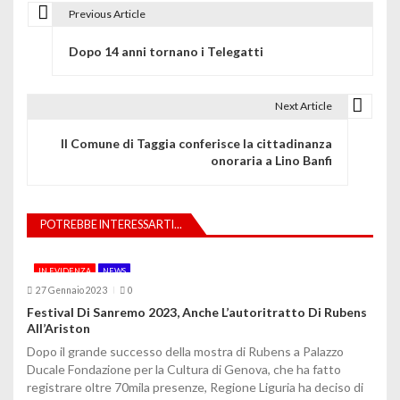
Previous Article
N
Dopo 14 anni tornano i Telegatti
a
v
Next Article
i
Il Comune di Taggia conferisce la cittadinanza
g
onoraria a Lino Banfi
a
z
POTREBBE INTERESSARTI...
i
IN EVIDENZA
NEWS
o
27 Gennaio 2023
0
Festival Di Sanremo 2023, Anche L’autoritratto Di Rubens
n
All’Ariston
e
Dopo il grande successo della mostra di Rubens a Palazzo
Ducale Fondazione per la Cultura di Genova, che ha fatto
a
registrare oltre 70mila presenze, Regione Liguria ha deciso di