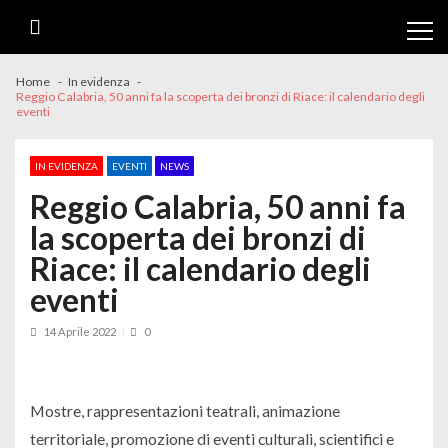
Skip
Skip
to
to
navigation
content
Home
In evidenza
Reggio Calabria, 50 anni fa la scoperta dei bronzi di Riace: il calendario degli
eventi
IN EVIDENZA
EVENTI
NEWS
Reggio Calabria, 50 anni fa
la scoperta dei bronzi di
Riace: il calendario degli
eventi
14 Aprile 2022
0
Mostre, rappresentazioni teatrali, animazione
territoriale, promozione di eventi culturali, scientifici e