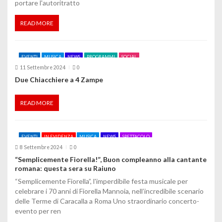
portare l'autoritratto
r
t
READ MORE
i
EVENTI
MUSICA
NEWS
PROGRAMMI
SOCIAL
c
11 Settembre 2024
0
o
Due Chiacchiere a 4 Zampe
l
READ MORE
i
EVENTI
IN EVIDENZA
MUSICA
NEWS
SPETTACOLO
8 Settembre 2024
0
“Semplicemente Fiorella!”, Buon compleanno alla cantante
romana: questa sera su Raiuno
“Semplicemente Fiorella”, l'imperdibile festa musicale per
celebrare i 70 anni di Fiorella Mannoia, nell’incredibile scenario
delle Terme di Caracalla a Roma Uno straordinario concerto-
evento per ren