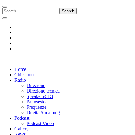
Skip
Skip
to
to
Search
navigation
content
for:
Radio 104
Like It !
Home
Chi siamo
Radio
Direzione
Direzione tecnica
Speaker & DJ
Palinsesto
Frequenze
Diretta Streaming
Podcast
Podcast Video
Gallery
News