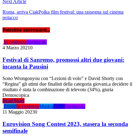
Next Article
Roma, arriva CiakPolka film festival: una rassegna sul cinema
polacco
Potrebbe interessarti...
In evidenza
Spettacolo
4 Marzo 2021
0
Festival di Sanremo, promossi altri due giovani:
incanta la Pausini
Sono Wrongonyou con “Lezioni di volo” e David Shorty con
“Regina” gli utimi due finalisti della categoria giovani,a decidere il
risultato è stata la combinazione di televoto (34%), giuria
Demoscopica
Read More
Eventi
In evidenza
Musica
News
Spettacolo
11 Maggio 2023
0
Eurovision Song Contest 2023, stasera la seconda
semifinale