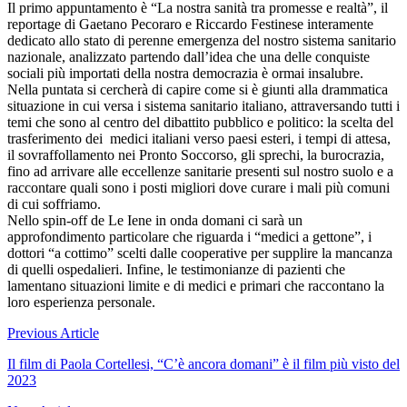
Il primo appuntamento è “La nostra sanità tra promesse e realtà”, il
reportage di Gaetano Pecoraro e Riccardo Festinese interamente
dedicato allo stato di perenne emergenza del nostro sistema sanitario
nazionale, analizzato partendo dall’idea che una delle conquiste
sociali più importati della nostra democrazia è ormai insalubre.
Nella puntata si cercherà di capire come si è giunti alla drammatica
situazione in cui versa i sistema sanitario italiano, attraversando tutti i
temi che sono al centro del dibattito pubblico e politico: la scelta del
trasferimento dei medici italiani verso paesi esteri, i tempi di attesa,
il sovraffollamento nei Pronto Soccorso, gli sprechi, la burocrazia,
fino ad arrivare alle eccellenze sanitarie presenti sul nostro suolo e a
raccontare quali sono i posti migliori dove curare i mali più comuni
di cui soffriamo.
Nello spin-off de Le Iene in onda domani ci sarà un
approfondimento particolare che riguarda i “medici a gettone”, i
dottori “a cottimo” scelti dalle cooperative per supplire la mancanza
di quelli ospedalieri. Infine, le testimonianze di pazienti che
lamentano situazioni limite e di medici e primari che raccontano la
loro esperienza personale.
Navigazione
Previous Article
articoli
Il film di Paola Cortellesi, “C’è ancora domani” è il film più visto del
2023