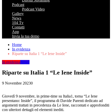
Diretta Streaming
Podcast
Podcast Video
Gallery
News
104 Tv
Contatti
App
Invia la tua demo
Home
In evidenza
Riparte su Italia 1 “Le Iene Inside”
In evidenza
News
Riparte su Italia 1 “Le Iene Inside”
9 Novembre 2023
0
Giovedì 9 novembre, in prime-time su Italia1, torna “Le Iene
presentano: Inside”, il programma di Davide Parenti dedicato ad
argomenti trattati in precedenza da Le Iene, raccontati e approfonditi
con ulteriori dettagli ed elementi inediti.