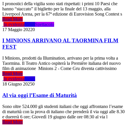
I pronostici della vigilia sono stati rispettati: i primi 10 Paesi che
hanno “staccato” il biglietto per la finale del 13 maggio, alla
Liverpool Arena, per la 67ª edizione di Eurovision Song Contest s
Read More
In evidenza
News
Spettacolo
17 Maggio 2022
0
I MINIONS ARRIVANO AL TAORMINA FILM
FEST
I Minions, prodotti da Illumination, arrivano per la prima volta a
Taormina. Il Teatro Antico ospiterà la Première italiana del nuovo
film di animazione Minions 2 - Come Gru diventa cattivissimo
Read More
In evidenza
News
18 Giugno 2025
0
Al via oggi l’Esame di Maturità
Sono oltre 524.000 gli studenti italiani che oggi affrontano l’esame
di maturità con la prova di italiano che prenderà il via oggi alle 8.30
e duererà 6 ore; Giovedì 19 giugno dalle ore 08:30 al via l
Read More