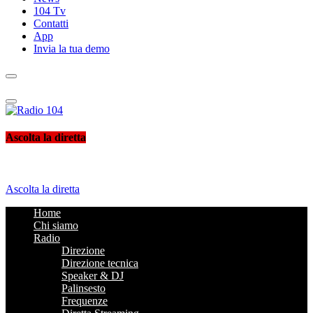
104 Tv
Contatti
App
Invia la tua demo
Radio 104
Like It !
Ascolta la diretta
Ascolta la diretta
Home
Chi siamo
Radio
Direzione
Direzione tecnica
Speaker & DJ
Palinsesto
Frequenze