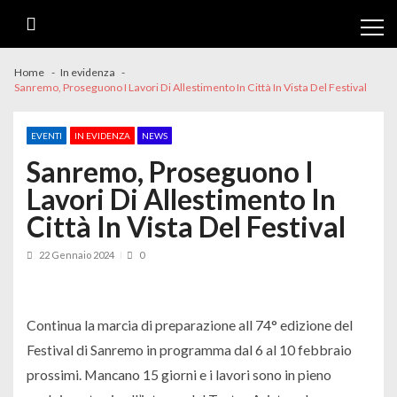
Skip
Skip
to
to
navigation
content
Home
In evidenza
Sanremo, Proseguono I Lavori Di Allestimento In Città In Vista Del Festival
EVENTI
IN EVIDENZA
NEWS
Sanremo, Proseguono I
Lavori Di Allestimento In
Città In Vista Del Festival
22 Gennaio 2024
0
Continua la marcia di preparazione all 74° edizione del
Festival di Sanremo in programma dal 6 al 10 febbraio
prossimi. Mancano 15 giorni e i lavori sono in pieno