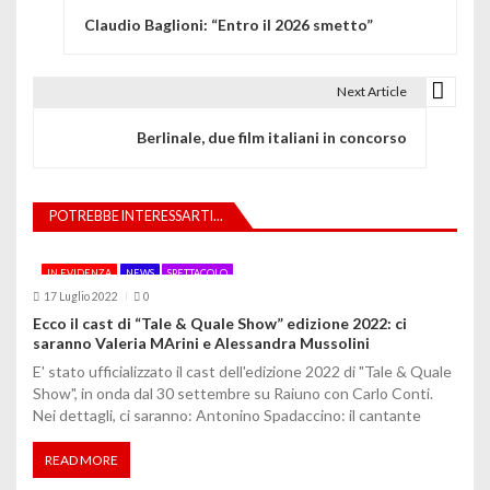
Claudio Baglioni: “Entro il 2026 smetto”
a
v
Next Article
i
Berlinale, due film italiani in concorso
g
a
POTREBBE INTERESSARTI...
z
i
IN EVIDENZA
NEWS
SPETTACOLO
17 Luglio 2022
0
o
Ecco il cast di “Tale & Quale Show” edizione 2022: ci
saranno Valeria MArini e Alessandra Mussolini
n
E' stato ufficializzato il cast dell'edizione 2022 di "Tale & Quale
e
Show", in onda dal 30 settembre su Raiuno con Carlo Conti.
Nei dettagli, ci saranno: Antonino Spadaccino: il cantante
a
READ MORE
r