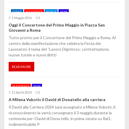
t
EVENTI
IN EVIDENZA
MUSICA
NEWS
i
1 Maggio 2026
0
c
Oggi il Concertone del Primo Maggio in Piazza San
Giovanni a Roma
o
Tutto pronto per il Concertone del Primo Maggio a Roma. Al
centro della manifestazione che celebra la Festa dei
l
Lavoratori, il tema del “Lavoro Dignitoso: contrattazione,
nuove tutele e nuovi diritti
i
READ MORE
IN EVIDENZA
NEWS
11 Aprile 2024
0
A Milena Vukotic il David di Donatello alla carriera
Il David alla Carriera 2024 sarà assegnato a Milena Vukotic.Il
riconoscimento le verrà consegnato il 3 maggio,durante la
cerimonia per i David di Dona tello, in prima serata su Rai1.
Indimenticabile P