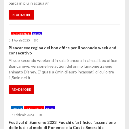
barca in più in acqua gr
r
t
READ MORE
i
IN EVIDENZA
NEWS
c
1 Aprile 2025
0
o
Biancaneve regina del box office per il secondo week end
consecutivo
l
Al suo secondo weekend in sala è ancora in cima al box office
Biancaneve, versione live action del primo lungometraggio
i
animato Disney. E' quasi a 6mln di euro incassati, di cui oltre
1,5mln nel fi
READ MORE
EVENTI
IN EVIDENZA
NEWS
6 Febbraio 2023
0
Festival di Sanremo 2023: Fuochi d’artificio, l’accensione
delle luci sul molo di Ponente e la Costa Smeralda