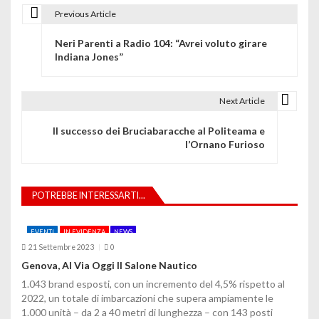
Previous Article
N
Neri Parenti a Radio 104: “Avrei voluto girare
a
Indiana Jones”
v
i
Next Article
g
Il successo dei Bruciabaracche al Politeama e
l’Ornano Furioso
a
z
POTREBBE INTERESSARTI...
i
o
EVENTI
IN EVIDENZA
NEWS
21 Settembre 2023
0
n
Genova, Al Via Oggi Il Salone Nautico
e
1.043 brand esposti, con un incremento del 4,5% rispetto al
2022, un totale di imbarcazioni che supera ampiamente le
a
1.000 unità – da 2 a 40 metri di lunghezza – con 143 posti