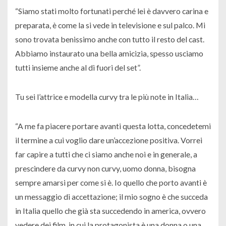
“Siamo stati molto fortunati perché lei è davvero carina e
preparata, è come la si vede in televisione e sul palco. Mi
sono trovata benissimo anche con tutto il resto del cast.
Abbiamo instaurato una bella amicizia, spesso usciamo
tutti insieme anche al di fuori del set”.
Tu sei l’attrice e modella curvy tra le più note in Italia…
“A me fa piacere portare avanti questa lotta, concedetemi
il termine a cui voglio dare un’accezione positiva. Vorrei
far capire a tutti che ci siamo anche noi e in generale, a
prescindere da curvy non curvy, uomo donna, bisogna
sempre amarsi per come si è. Io quello che porto avanti è
un messaggio di accettazione; il mio sogno è che succeda
in Italia quello che già sta succedendo in america, ovvero
vedere dei film in cui la protagonista è una donna o una