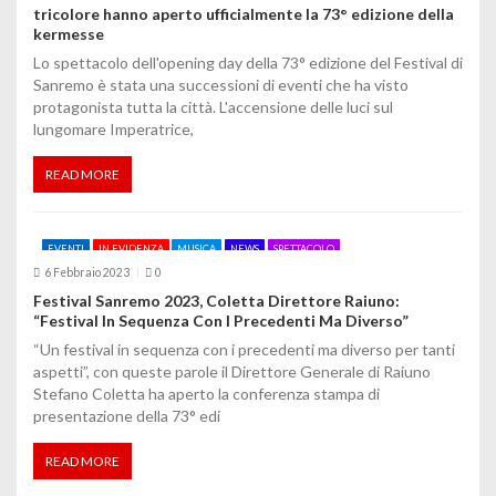
tricolore hanno aperto ufficialmente la 73° edizione della
kermesse
Lo spettacolo dell'opening day della 73° edizione del Festival di
Sanremo è stata una successioni di eventi che ha visto
protagonista tutta la città. L'accensione delle luci sul
lungomare Imperatrice,
READ MORE
EVENTI
IN EVIDENZA
MUSICA
NEWS
SPETTACOLO
6 Febbraio 2023
0
Festival Sanremo 2023, Coletta Direttore Raiuno:
“Festival In Sequenza Con I Precedenti Ma Diverso”
“Un festival in sequenza con i precedenti ma diverso per tanti
aspetti”, con queste parole il Direttore Generale di Raiuno
Stefano Coletta ha aperto la conferenza stampa di
presentazione della 73° edi
READ MORE