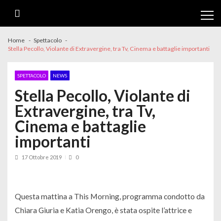
Skip
Skip
to
to
navigation
content
Home
Spettacolo
Stella Pecollo, Violante di Extravergine, tra Tv, Cinema e battaglie importanti
SPETTACOLO
NEWS
Stella Pecollo, Violante di
Extravergine, tra Tv,
Cinema e battaglie
importanti
17 Ottobre 2019
0
Questa mattina a This Morning, programma condotto da
Chiara Giuria e Katia Orengo, è stata ospite l’attrice e