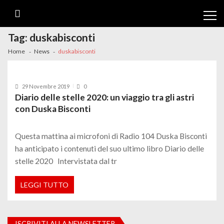
Skip
Skip
to
to
navigation
content
Tag:
duskabisconti
Home
News
duskabisconti
29 Novembre 2019
0
Diario delle stelle 2020: un viaggio tra gli astri
con Duska Bisconti
Questa mattina ai microfoni di Radio 104 Duska Bisconti
ha anticipato i contenuti del suo ultimo libro Diario delle
stelle 2020 Intervistata dal tr
LEGGI TUTTO
ISCRIVITI ALLA NEWSLETTER