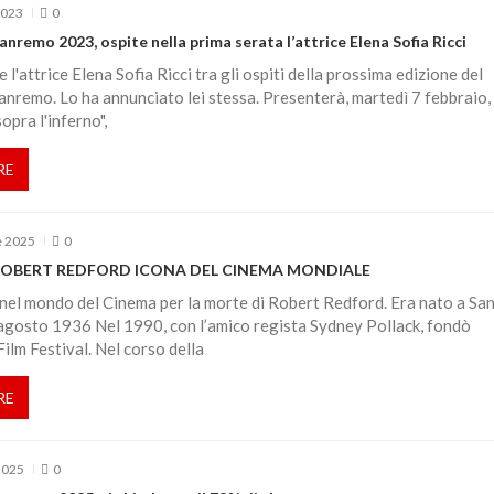
2023
0
Sanremo 2023, ospite nella prima serata l’attrice Elena Sofia Ricci
 l'attrice Elena Sofia Ricci tra gli ospiti della prossima edizione del
Sanremo. Lo ha annunciato lei stessa. Presenterà, martedì 7 febbraio, 
sopra l'inferno",
RE
e 2025
0
ROBERT REDFORD ICONA DEL CINEMA MONDIALE
nel mondo del Cinema per la morte di Robert Redford. Era nato a Sa
agosto 1936 Nel 1990, con l’amico regista Sydney Pollack, fondò
Film Festival. Nel corso della
RE
2025
0