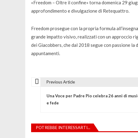
«Freedom – Oltre il confine» torna domenica 29 giugn
approfondimento e divulgazione di Retequattro.
Freedom prosegue con la propria formula all’insegna d
grande impatto visivo, realizzati con un approccio r
dei Giacobbers, che dal 2018 segue con passione la 
appuntamenti.
Previous Article
N
Una Voce per Padre Pio celebra 26 anni di musi
a
e fede
v
POTREBBE INTERESSARTI...
i