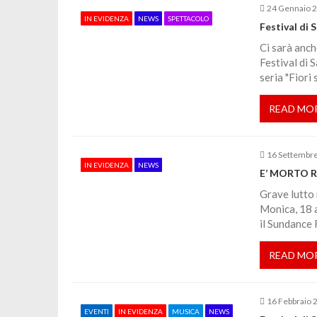
24 Gennaio 
IN EVIDENZA
NEWS
SPETTACOLO
g
Festival di 
Ci sarà anche
a
Festival di 
seria "Fiori 
z
READ MO
i
16 Settembr
o
IN EVIDENZA
NEWS
E’ MORTO 
Grave lutto 
n
Monica, 18 
il Sundance 
e
READ MO
a
16 Febbraio 
r
EVENTI
IN EVIDENZA
MUSICA
NEWS