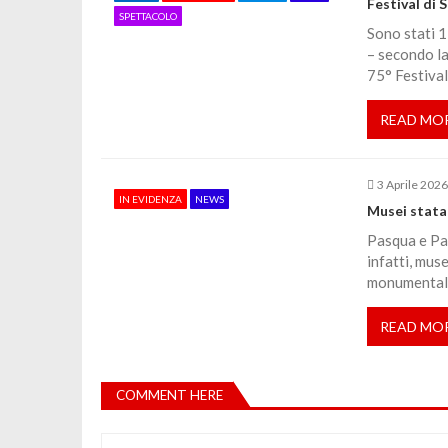
Festival di 
SPETTACOLO
Sono stati 1
t
– secondo la
75° Festival
i
READ MO
c
o
3 Aprile 202
IN EVIDENZA
NEWS
Musei statal
l
Pasqua e Pasq
infatti, muse
monumentali 
i
READ MO
COMMENT HERE