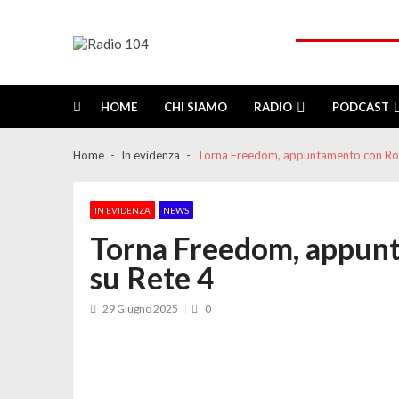
Skip
Skip
to
to
navigation
content
Radio 104
Like It !
HOME
CHI SIAMO
RADIO
PODCAST
Home
In evidenza
Torna Freedom, appuntamento con Ro
IN EVIDENZA
NEWS
Torna Freedom, appun
su Rete 4
29 Giugno 2025
0