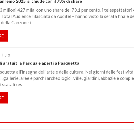
Sanremo 2025, si chiude con il 73% di share
3 milioni 427 mila, con uno share del 73.1 per cento, i telespettatori
 Total Audience rilasciata da Auditel – hanno visto la serata finale de
 della Canzone i
RE
6
0
i gratuiti a Pasqua e aperti a Pasquetta
uetta all’insegna dell’arte e della cultura. Nei giorni delle festività
i, gallerie, aree e parchi archeologici, ville, giardini, abbazie e comple
statali res
RE