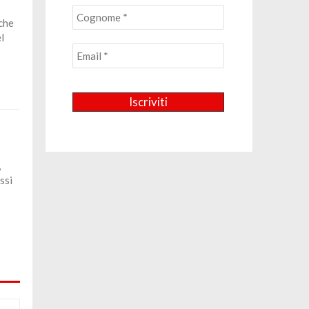
 che
l
,
ssi