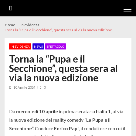
Skip
Skip
to
to
navigation
content
Home
In evidenza
Torna la “Pupa e il Secchione”, questa sera al via la nuova edizione
IN EVIDENZA
NEWS
SPETTACOLO
Torna la “Pupa e il
Secchione”, questa sera al
via la nuova edizione
10 Aprile 2024
0
Da
mercoledì 10 aprile
in prima serata su
Italia 1
, al via
la nuova edizione del reality comedy “
La Pupa e il
Secchione
”. Conduce
Enrico Papi
, il conduttore con cui il