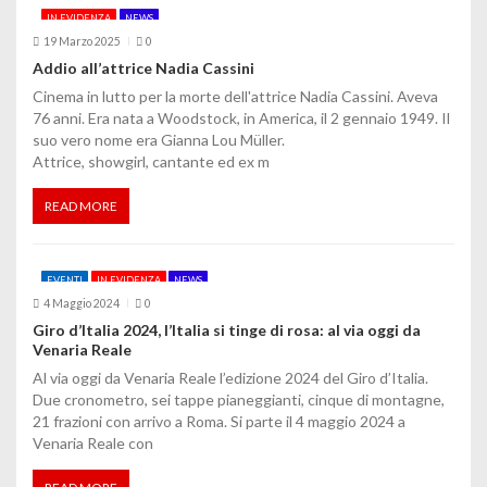
IN EVIDENZA
NEWS
o
19 Marzo 2025
0
Addio all’attrice Nadia Cassini
n
Cinema in lutto per la morte dell'attrice Nadia Cassini. Aveva
e
76 anni. Era nata a Woodstock, in America, il 2 gennaio 1949. Il
suo vero nome era Gianna Lou Müller.
a
Attrice, showgirl, cantante ed ex m
r
READ MORE
t
i
EVENTI
IN EVIDENZA
NEWS
c
4 Maggio 2024
0
Giro d’Italia 2024, l’Italia si tinge di rosa: al via oggi da
o
Venaria Reale
Al via oggi da Venaria Reale l’edizione 2024 del Giro d’Italia.
l
Due cronometro, sei tappe pianeggianti, cinque di montagne,
21 frazioni con arrivo a Roma. Si parte il 4 maggio 2024 a
i
Venaria Reale con