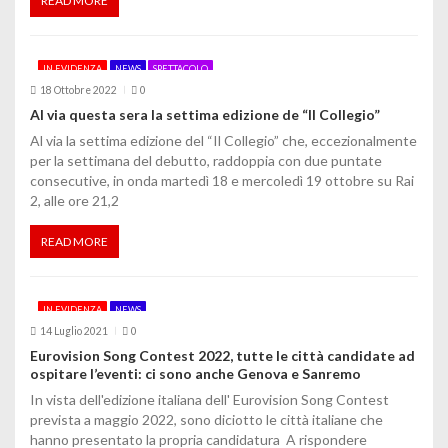
READ MORE
IN EVIDENZA
NEWS
SPETTACOLO
18 Ottobre 2022
0
Al via questa sera la settima edizione de “Il Collegio”
Al via la settima edizione del “Il Collegio” che, eccezionalmente
per la settimana del debutto, raddoppia con due puntate
consecutive, in onda martedì 18 e mercoledì 19 ottobre su Rai
2, alle ore 21,2
READ MORE
IN EVIDENZA
NEWS
14 Luglio 2021
0
Eurovision Song Contest 2022, tutte le città candidate ad
ospitare l’eventi: ci sono anche Genova e Sanremo
In vista dell'edizione italiana dell' Eurovision Song Contest
prevista a maggio 2022, sono diciotto le città italiane che
hanno presentato la propria candidatura A rispondere