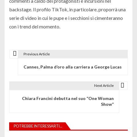
commenti a caldo dei protagonisti e incursioni nel
backstage. Il profilo TikTok, in particolare, proporrà una
serie di video in cui le pupe e i secchioni si cimenteranno
con i trend del momento.
Previous Article
N
Cannes, Palma d’oro alla carriera a George Lucas
a
v
Next Article
i
Chiara Francini debutta nel suo “One Woman
g
Show”
a
z
POTREBBE INTERESSARTI...
i