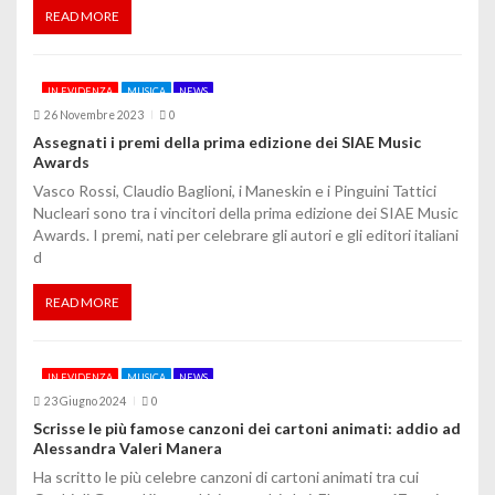
t
READ MORE
i
c
IN EVIDENZA
MUSICA
NEWS
o
26 Novembre 2023
0
Assegnati i premi della prima edizione dei SIAE Music
l
Awards
Vasco Rossi, Claudio Baglioni, i Maneskin e i Pinguini Tattici
i
Nucleari sono tra i vincitori della prima edizione dei SIAE Music
Awards. I premi, nati per celebrare gli autori e gli editori italiani
d
READ MORE
IN EVIDENZA
MUSICA
NEWS
23 Giugno 2024
0
Scrisse le più famose canzoni dei cartoni animati: addio ad
Alessandra Valeri Manera
Ha scritto le più celebre canzoni di cartoni animati tra cui