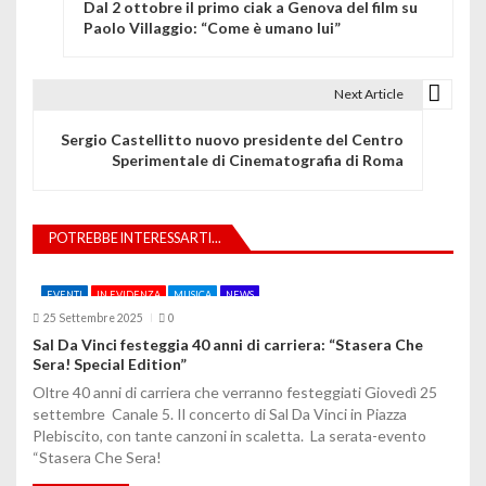
Dal 2 ottobre il primo ciak a Genova del film su
a
Paolo Villaggio: “Come è umano lui”
v
i
Next Article
g
Sergio Castellitto nuovo presidente del Centro
Sperimentale di Cinematografia di Roma
a
z
POTREBBE INTERESSARTI...
i
o
EVENTI
IN EVIDENZA
MUSICA
NEWS
25 Settembre 2025
0
n
Sal Da Vinci festeggia 40 anni di carriera: “Stasera Che
Sera! Special Edition”
e
Oltre 40 anni di carriera che verranno festeggiati Giovedì 25
a
settembre Canale 5. Il concerto di Sal Da Vinci in Piazza
Plebiscito, con tante canzoni in scaletta. La serata-evento
r
“Stasera Che Sera!