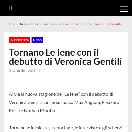
Skip
Skip
to
to
navigation
content
Home
In evidenza
Tornano Le Iene con il debutto di Veronica Gentili
IN EVIDENZA
NEWS
Tornano Le Iene con il
debutto di Veronica Gentili
3 Ottobre 2023
0
Al via la nuova stagione de “Le Iene” con il debutto di
Veronica Gentili, con lei sul palco Max Angioni, Eleazaro
Rossi e Nathan Kiboba.
Tornano le inchieste, i reportage, le interviste e gli scherzi,