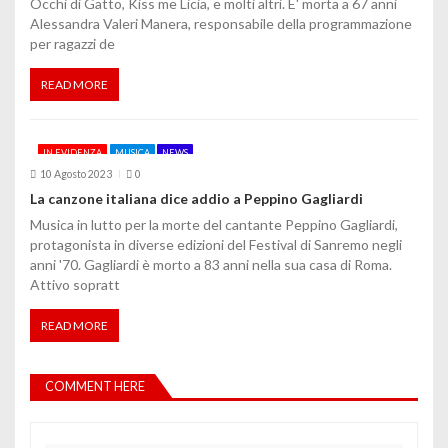
Occhi di Gatto, Kiss me Licia, e molti altri. E' morta a 67 anni
Alessandra Valeri Manera, responsabile della programmazione
per ragazzi de
READ MORE
IN EVIDENZA
MUSICA
NEWS
10 Agosto 2023
0
La canzone italiana dice addio a Peppino Gagliardi
Musica in lutto per la morte del cantante Peppino Gagliardi,
protagonista in diverse edizioni del Festival di Sanremo negli
anni '70. Gagliardi è morto a 83 anni nella sua casa di Roma.
Attivo sopratt
READ MORE
COMMENT HERE