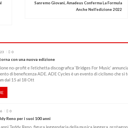
l
Sanremo Giovani, Amadeus Conferma La Formula
Anche Nell’edizione 2022
023
0
torna con una nuova edizione
ione no-profit e l’etichetta discografica ‘Bridges For Music’ annunci
vento di beneficenza ADE. ADE Cycles è un evento di ciclismo che si t
m dal 15 al 18 Ott
RE
26
0
dy Reno per i suoi 100 anni
anni Teddy Reno, figura leggendaria della musica leggera, protagon