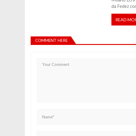
da Fedez con
READ MO
COMMENT HERE