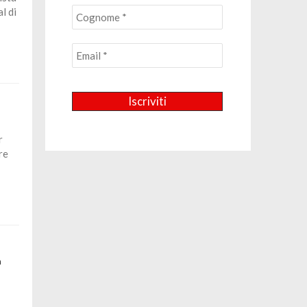
l di
r
re
a