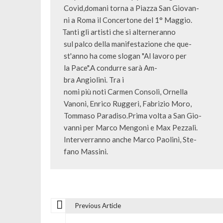
 Covid,domani torna a Piazza San Giovan-

 ni a Roma il Concertone del 1° Maggio. 

Tanti gli artisti che si alterneranno  

 sul palco della manifestazione che que-

 st'anno ha come slogan "Al lavoro per  

 la Pace".A condurre sarà Am-

 bra Angiolini. Tra i    

 nomi più noti Carmen Consoli, Ornella  

 Vanoni, Enrico Ruggeri, Fabrizio Moro, 

 Tommaso Paradiso.Prima volta a San Gio-

 vanni per Marco Mengoni e Max Pezzali. 

 Interverranno anche Marco Paolini, Ste-

 fano Massini.
Previous Article
N