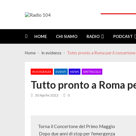
Skip
Skip
to
to
navigation
content
Radio 104
Like It !
HOME
CHI SIAMO
RADIO
PODCAST
Home
In evidenza
Tutto pronto a Roma per il concertone
IN EVIDENZA
EVENTI
NEWS
SPETTACOLO
Tutto pronto a Roma pe
30 Aprile 2022
0
Torna il Concertone del Primo Maggio   

 Dopo due anni di stop per l'emergenza  
