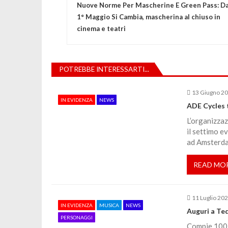
Nuove Norme Per Mascherine E Green Pass: Da
a
1° Maggio Si Cambia, mascherina al chiuso in
cinema e teatri
v
i
POTREBBE INTERESSARTI...
g
13 Giugno 2
IN EVIDENZA
NEWS
ADE Cycles 
a
L’organizzaz
il settimo e
z
ad Amsterda
READ MO
i
o
11 Luglio 20
IN EVIDENZA
MUSICA
NEWS
Auguri a Ted
n
PERSONAGGI
Compie 100 