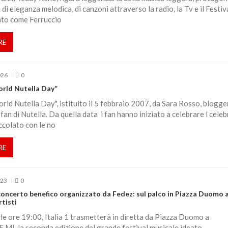
di eleganza melodica, di canzoni attraverso la radio, la Tv e il Festiva
to come Ferruccio
RE
026
0
orld Nutella Day”
orld Nutella Day", istituito il 5 febbraio 2007, da Sara Rosso, blogge
fan di Nutella. Da quella data i fan hanno iniziato a celebrare l celeb
ccolato con le no
RE
023
0
l concerto benefico organizzato da Fedez: sul palco in Piazza Duomo 
rtisti
lle ore 19:00, Italia 1 trasmetterà in diretta da Piazza Duomo a
MI, la seconda edizione del grande festival musicale ideato