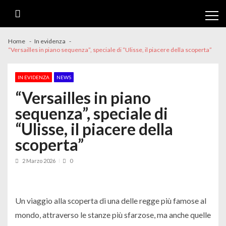
Skip
Skip
to
to
navigation
content
Home
In evidenza
“Versailles in piano sequenza”, speciale di “Ulisse, il piacere della scoperta”
IN EVIDENZA
NEWS
“Versailles in piano
sequenza”, speciale di
“Ulisse, il piacere della
scoperta”
2 Marzo 2026
0
Un viaggio alla scoperta di una delle regge più famose al
mondo, attraverso le stanze più sfarzose, ma anche quelle