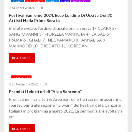
EVENTI
IN EVIDENZA
MUSICA
NEWS
SPETTACOLO
6 Febbraio 2024
0
Festival Sanremo 2024, Ecco L’ordine Di Uscita Dei 30
Artisti Nella Prima Serata
E’ stato svelato l’ordine di uscita prima serata 1- CLARA 2-
SANGIOVANNI 3- FIORELLA MANNOIA 4- LA SAD 5-
IRAMA 6- GHALI 7- NEGRAMARO 8- ANNALISA 9-
MAHMOOD 10– DIODATO 11- LOREDAN
READ MORE
IN EVIDENZA
23 Novembre 2020
0
Premiati i vincitori di “Area Sanremo”
Premiati ieri i vincitori di Area Sanremo tra i cui nomi usciranno
i partecipanti alla sezione “Giovani” del Festival della Canzone
Italiana in programma a marzo 2021. La cerimonia si è svolta via
str
READ MORE