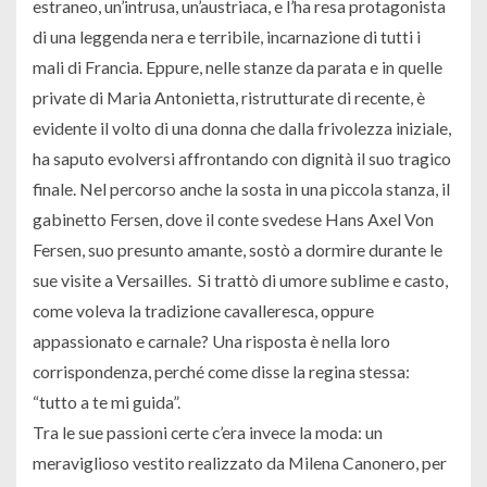
estraneo, un’intrusa, un’austriaca, e l’ha resa protagonista
di una leggenda nera e terribile, incarnazione di tutti i
mali di Francia. Eppure, nelle stanze da parata e in quelle
private di Maria Antonietta, ristrutturate di recente, è
evidente il volto di una donna che dalla frivolezza iniziale,
ha saputo evolversi affrontando con dignità il suo tragico
finale. Nel percorso anche la sosta in una piccola stanza, il
gabinetto Fersen, dove il conte svedese Hans Axel Von
Fersen, suo presunto amante, sostò a dormire durante le
sue visite a Versailles. Si trattò di umore sublime e casto,
come voleva la tradizione cavalleresca, oppure
appassionato e carnale? Una risposta è nella loro
corrispondenza, perché come disse la regina stessa:
“tutto a te mi guida”.
Tra le sue passioni certe c’era invece la moda: un
meraviglioso vestito realizzato da Milena Canonero, per