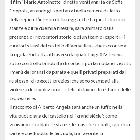
il film “Marie Antoinette”, diretto venti anni fa da Sofia
Coppola, attende gli spettatori nella camera da letto
della regina. L’interno della reggia, che ha più di duemila
stanze e oltre duemila finestre, sarà animato dalla
presenza di rievocatori storici e di un team di esperti – i
curatori stessi del castello di Versailles – che racconterà
la rigida etichetta attraverso la quale Luigi XIV teneva
sotto controllo la nobiltà di corte. E poi la moda e i vestiti,
i menù dei pranzi da parata e quelli privati preparati dal
re stesso, gli oggetti preziosi che sono scampati alla
violenza dei rivoluzionari, i delicati lavori di restauro delle
tappezzerie.
Il racconto di Alberto Angela sarà anche un tuffo nella
vita quotidiana del castello nel “grand siècle”: come
venivano riscaldate le stanze, le musiche e i balli, i giochi a
carte e quelli sotto le lenzuola, tra favorite in