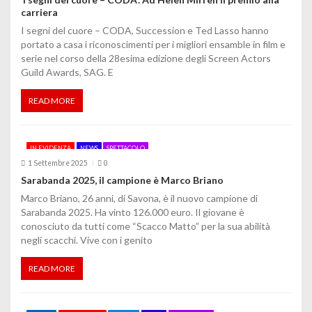
carriera
e
I segni del cuore – CODA, Succession e Ted Lasso hanno
a
portato a casa i riconoscimenti per i migliori ensamble in film e
serie nel corso della 28esima edizione degli Screen Actors
r
Guild Awards, SAG. E
t
READ MORE
i
c
IN EVIDENZA
NEWS
SPETTACOLO
o
1 Settembre 2025
0
Sarabanda 2025, il campione è Marco Briano
l
Marco Briano, 26 anni, di Savona, è il nuovo campione di
Sarabanda 2025. Ha vinto 126.000 euro. Il giovane è
i
conosciuto da tutti come “Scacco Matto” per la sua abilità
negli scacchi. Vive con i genito
READ MORE