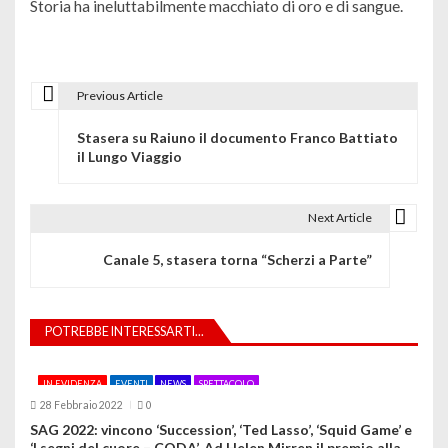
Storia ha ineluttabilmente macchiato di oro e di sangue.
Previous Article
N
Stasera su Raiuno il documento Franco Battiato
a
il Lungo Viaggio
v
i
Next Article
g
Canale 5, stasera torna “Scherzi a Parte”
a
z
POTREBBE INTERESSARTI...
i
IN EVIDENZA
EVENTI
NEWS
SPETTACOLO
o
28 Febbraio 2022
0
SAG 2022: vincono ‘Succession’, ‘Ted Lasso’, ‘Squid Game’ e
n
‘I segni del cuore – CODA’. Ad Helen Mirren il premio alla