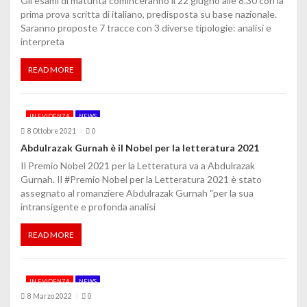
Gli esami di maturità cominceranno il 22 giugno alle 8.30 con la
i
prima prova scritta di italiano, predisposta su base nazionale.
Saranno proposte 7 tracce con 3 diverse tipologie: analisi e
interpreta
READ MORE
IN EVIDENZA
NEWS
8 Ottobre 2021
0
Abdulrazak Gurnah è il Nobel per la letteratura 2021
Il Premio Nobel 2021 per la Letteratura va a Abdulrazak
Gurnah. Il #Premio Nobel per la Letteratura 2021 è stato
assegnato al romanziere Abdulrazak Gurnah "per la sua
intransigente e profonda analisi
READ MORE
IN EVIDENZA
NEWS
8 Marzo 2022
0