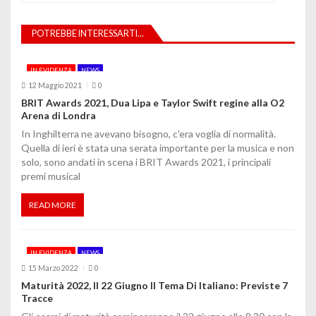
z
POTREBBE INTERESSARTI...
i
o
IN EVIDENZA
NEWS
12 Maggio 2021
0
n
BRIT Awards 2021, Dua Lipa e Taylor Swift regine alla O2
Arena di Londra
e
In Inghilterra ne avevano bisogno, c'era voglia di normalità.
a
Quella di ieri è stata una serata importante per la musica e non
solo, sono andati in scena i BRIT Awards 2021, i principali
r
premi musical
t
READ MORE
i
c
IN EVIDENZA
NEWS
o
15 Marzo 2022
0
Maturità 2022, Il 22 Giugno Il Tema Di Italiano: Previste 7
l
Tracce