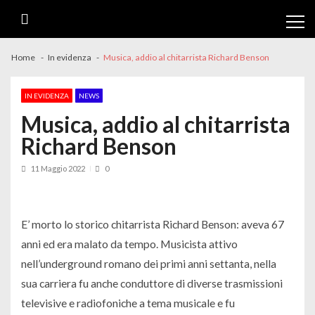
Skip
Skip
to
to
navigation
content
Home
In evidenza
Musica, addio al chitarrista Richard Benson
IN EVIDENZA
NEWS
Musica, addio al chitarrista
Richard Benson
11 Maggio 2022
0
E’ morto lo storico chitarrista Richard Benson: aveva 67
anni ed era malato da tempo. Musicista attivo
nell’underground romano dei primi anni settanta, nella
sua carriera fu anche conduttore di diverse trasmissioni
televisive e radiofoniche a tema musicale e fu