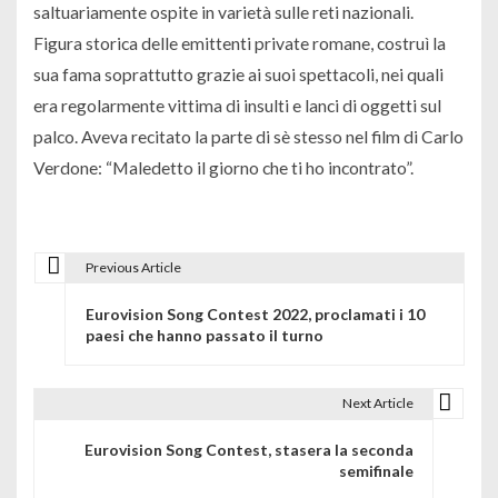
saltuariamente ospite in varietà sulle reti nazionali.
Figura storica delle emittenti private romane,
costruì la
sua fama soprattutto grazie ai suoi spettacoli, nei quali
era regolarmente vittima di insulti e lanci di oggetti sul
palco. Aveva recitato la parte di sè stesso nel film di Carlo
Verdone: “Maledetto il giorno che ti ho incontrato”.
Previous Article
N
Eurovision Song Contest 2022, proclamati i 10
a
paesi che hanno passato il turno
v
i
Next Article
g
Eurovision Song Contest, stasera la seconda
semifinale
a