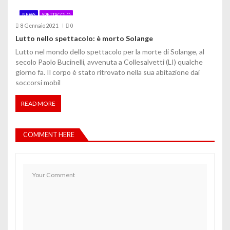
NEWS
SPETTACOLO
8 Gennaio 2021
0
Lutto nello spettacolo: è morto Solange
Lutto nel mondo dello spettacolo per la morte di Solange, al
secolo Paolo Bucinelli, avvenuta a Collesalvetti (LI) qualche
giorno fa. Il corpo è stato ritrovato nella sua abitazione dai
soccorsi mobil
READ MORE
COMMENT HERE