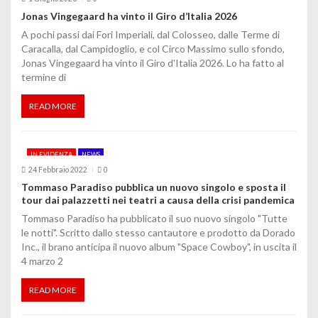
l
Jonas Vingegaard ha vinto il Giro d’Italia 2026
A pochi passi dai Fori Imperiali, dal Colosseo, dalle Terme di
i
Caracalla, dal Campidoglio, e col Circo Massimo sullo sfondo,
Jonas Vingegaard ha vinto il Giro d'Italia 2026. Lo ha fatto al
termine di
READ MORE
IN EVIDENZA
NEWS
24 Febbraio 2022
0
Tommaso Paradiso pubblica un nuovo singolo e sposta il
tour dai palazzetti nei teatri a causa della crisi pandemica
Tommaso Paradiso ha pubblicato il suo nuovo singolo "Tutte
le notti". Scritto dallo stesso cantautore e prodotto da Dorado
Inc., il brano anticipa il nuovo album "Space Cowboy", in uscita il
4 marzo 2
READ MORE