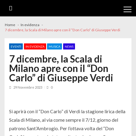
Skip
Skip
to
to
navigation
content
Home
In evidenza
7 dicembre, la Scala di Milano apre con il “Don Carlo” di Giuseppe Verdi
EVENTI
IN EVIDENZA
MUSICA
NEWS
7 dicembre, la Scala di
Milano apre con il “Don
Carlo” di Giuseppe Verdi
29 Novembre 2023
0
Si aprirà con il “Don Carlo” di Verdi la stagione lirica della
Scala di Milano, al via come sempre il 7/12, giorno del
patrono Sant’Ambrogio. Per l’ottava volta del “Don