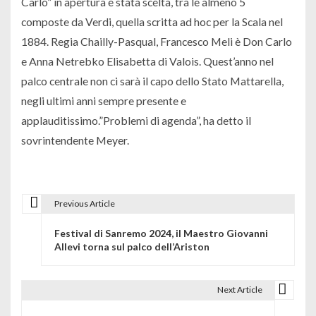
Carlo” in apertura è stata scelta, tra le almeno 5
composte da Verdi, quella scritta ad hoc per la Scala nel
1884. Regia Chailly-Pasqual, Francesco Meli è Don Carlo
e Anna Netrebko Elisabetta di Valois. Quest’anno nel
palco centrale non ci sarà il capo dello Stato Mattarella,
negli ultimi anni sempre presente e
applauditissimo.”Problemi di agenda”, ha detto il
sovrintendente Meyer.
Previous Article
N
Festival di Sanremo 2024, il Maestro Giovanni
a
Allevi torna sul palco dell’Ariston
v
i
Next Article