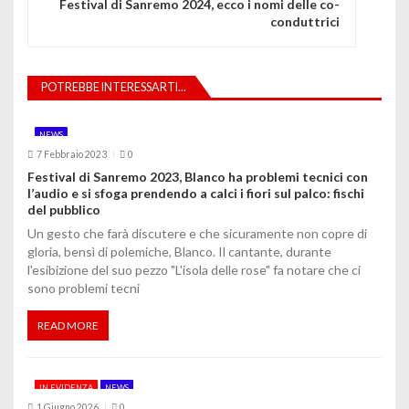
g
Festival di Sanremo 2024, ecco i nomi delle co-
conduttrici
a
z
POTREBBE INTERESSARTI...
i
o
NEWS
7 Febbraio 2023
0
n
Festival di Sanremo 2023, Blanco ha problemi tecnici con
l’audio e si sfoga prendendo a calci i fiori sul palco: fischi
e
del pubblico
a
Un gesto che farà discutere e che sicuramente non copre di
gloria, bensì di polemiche, Blanco. Il cantante, durante
r
l'esibizione del suo pezzo "L'isola delle rose" fa notare che ci
sono problemi tecni
t
i
READ MORE
c
IN EVIDENZA
NEWS
o
1 Giugno 2026
0