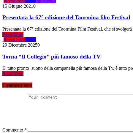
In evidenza
News
Spettacolo
15 Giugno 2021
0
Presentata la 67° edizione del Taormina film Festival
Presentata la 67° edizione del Taormina Film Festival, che si svolgerà
Read More
In evidenza
News
29 Dicembre 2025
0
Torna “Il Collegio” più famoso della TV
E' tutto pronto suono della campanella più famosa della Tv, è tutto pron
Read More
Comment here
Commento
*