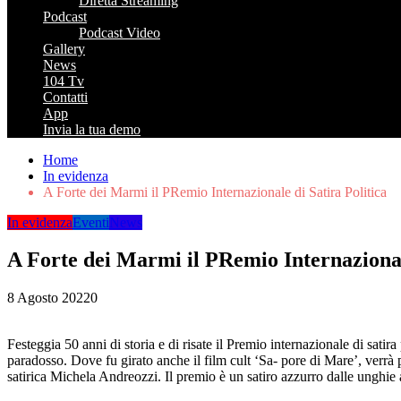
Diretta Streaming
Podcast
Podcast Video
Gallery
News
104 Tv
Contatti
App
Invia la tua demo
Home
In evidenza
A Forte dei Marmi il PRemio Internazionale di Satira Politica
In evidenza
Eventi
News
A Forte dei Marmi il PRemio Internazionale
8 Agosto 2022
0
Festeggia 50 anni di storia e di risate il Premio internazionale di satir
paradosso. Dove fu girato anche il film cult ‘Sa- pore di Mare’, verrà prem
satirica Michela Andreozzi. Il premio è un satiro azzurro dalle unghie 