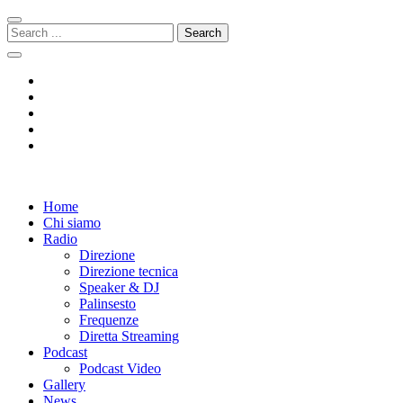
Skip
Skip
to
to
Search
navigation
content
for:
Radio 104
Like It !
Home
Chi siamo
Radio
Direzione
Direzione tecnica
Speaker & DJ
Palinsesto
Frequenze
Diretta Streaming
Podcast
Podcast Video
Gallery
News