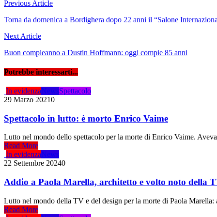
Navigazione
Previous Article
articoli
Torna da domenica a Bordighera dopo 22 anni il “Salone Internazion
Next Article
Buon compleanno a Dustin Hoffmann: oggi compie 85 anni
Potrebbe interessarti...
In evidenza
News
Spettacolo
29 Marzo 2021
0
Spettacolo in lutto: è morto Enrico Vaime
Lutto nel mondo dello spettacolo per la morte di Enrico Vaime. Aveva
Read More
In evidenza
News
22 Settembre 2024
0
Addio a Paola Marella, architetto e volto noto della 
Lutto nel mondo della TV e del design per la morte di Paola Marella: av
Read More