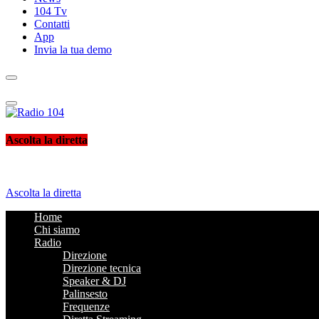
104 Tv
Contatti
App
Invia la tua demo
Radio 104
Like It !
Ascolta la diretta
Ascolta la diretta
Home
Chi siamo
Radio
Direzione
Direzione tecnica
Speaker & DJ
Palinsesto
Frequenze