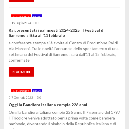
i
c
IN EVIDENZA
NEWS
o
19 Luglio 2024
0
Rai, presentati i palinsesti 2024-2025: il Festival di
l
Sanremo slitta all’11 febbraio
a conferenza stampa si è svolta al Centro di Produzione Rai di
i
Via Marconi. Tra le novità l'annuncio dello spostamento di una
settimana del Festival di Sanremo: sarà dall'11 al 15 febbraio,
confermate
READ MORE
IN EVIDENZA
NEWS
7 Gennaio 2023
0
Oggi la Bandiera Italiana compie 226 anni
Oggi la bandiera italiana compie 226 anni. Il 7 gennaio del 1797
il Tricolore veniva adottato per la prima volta come bandiera
nazionale, diventando il simbolo della Repubblica Italiana e di