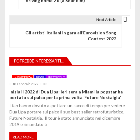
“driving home 2 u (a Sour film)”
v
i
Next Article
g
Gli artisti italiani in gara all’Eurovision Song
Contest 2022
a
z
POTREBBE INTERESSARTI...
i
o
IN EVIDENZA
NEWS
SPETTACOLO
10 Febbraio 2022
0
n
Inizia il 2022 di Dua Lipa: ieri sera a Miami la popstar ha
portato sul palco per la prima volta ‘Future Nostalgia’
e
I fan hanno dovuto aspettare un sacco di tempo per vedere
a
Dua Lipa portare sul palco il suo best seller retrofuturistico,
Future Nostalgia. Il tour è stato annunciato nel dicembre
r
2019 e rimandato tr
t
READ MORE