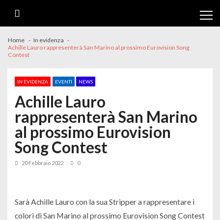
Skip
Skip
to
to
navigation
content
Home
In evidenza
Achille Lauro rappresenterà San Marino al prossimo Eurovision Song
Contest
IN EVIDENZA
EVENTI
NEWS
Achille Lauro
rappresenterà San Marino
al prossimo Eurovision
Song Contest
20 Febbraio 2022
0
Sarà Achille Lauro con la sua
Stripper
a rappresentare i
colori di San Marino al prossimo Eurovision Song Contest