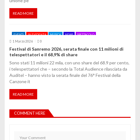
unione pe
READ MORE
EVENTI
IN EVIDENZA
MUSICA
NEWS
SPETTACOLO
1 Marzo 2026
0
Festival di Sanremo 2026, serata finale con 11 milioni di
telespettatori e il 68,9% di share
Sono stati 11 milioni 22 mila, con uno share del 68.9 per cento,
i telespettatori che – secondo la Total Audience rilasciata da
Auditel – hanno visto la serata finale del 76° Festival della
Canzone it
READ MORE
COMMENT HERE