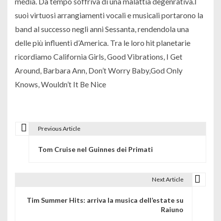
media. Da tempo soffriva di una malattia degenrativa.I
suoi virtuosi arrangiamenti vocali e musicali portarono la
band al successo negli anni Sessanta, rendendola una
delle più influenti d’America. Tra le loro hit planetarie
ricordiamo California Girls, Good Vibrations, I Get
Around, Barbara Ann, Don’t Worry Baby,God Only
Knows, Wouldn’t It Be Nice
Previous Article
N
Tom Cruise nel Guinnes dei Primati
a
v
Next Article
i
Tim Summer Hits: arriva la musica dell’estate su
g
Raiuno