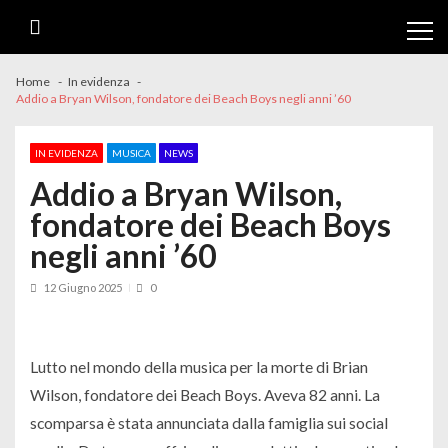
Skip
Skip
to
to
navigation
content
Home
In evidenza
Addio a Bryan Wilson, fondatore dei Beach Boys negli anni ’60
IN EVIDENZA
MUSICA
NEWS
Addio a Bryan Wilson,
fondatore dei Beach Boys
negli anni ’60
12 Giugno 2025
0
Lutto nel mondo della musica per la morte di Brian
Wilson, fondatore dei Beach Boys. Aveva 82 anni. La
scomparsa è stata annunciata dalla famiglia sui social