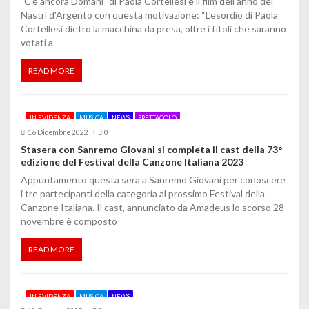
"C'è ancora Domani" di Paola Cortellesi è il film dell'anno dei
Nastri d'Argento con questa motivazione: “L’esordio di Paola
i
Cortellesi dietro la macchina da presa, oltre i titoli che saranno
votati a
READ MORE
IN EVIDENZA
MUSICA
NEWS
SPETTACOLO
16 Dicembre 2022
0
Stasera con Sanremo Giovani si completa il cast della 73°
edizione del Festival della Canzone Italiana 2023
Appuntamento questa sera a Sanremo Giovani per conoscere
i tre partecipanti della categoria al prossimo Festival della
Canzone Italiana. Il cast, annunciato da Amadeus lo scorso 28
novembre è composto
READ MORE
IN EVIDENZA
MUSICA
NEWS