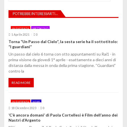
a
z
POTREBBE INTERESSARTI...
i
IN EVIDENZA
SPETTACOLO
o
1 Aprile 2021
0
Torna “Un Passo dal Cielo”, la sesta serie ha il sottotitolo:
n
“I guardiani”
e
Un passo dal cielo 6 torna con otto appuntamenti su Rai1 - in
prima visione da giovedì 1° aprile - esattamente a dieci anni di
a
distanza dalla messa in onda della prima stagione. “Guardiani”
contro la
r
t
READ MORE
i
IN EVIDENZA
NEWS
c
18 Dicembre 2023
0
o
‘C’è ancora domani’ di Paola Cortellesi è Film dell’anno dei
Nastri d’Argento
l