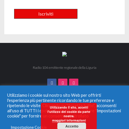
Radio 104 emittente regionale della Liguria
Utilizziamo i cookie sul nostro sito Web per offrirti
l'esperienza più pertinente ricordando le tue preferenze e
ripetendo le visite. Cliccando su "Accetta tutto", acconsenti
© 2024 Radio 104. Tutti i diritti riservati. Vietata la duplicazione
Utilizzando il sito, accetti
all'uso di TUTTI i cookie. Tuttavia, puoi visitare "Impostazioni
anche parziale.
l'utilizzo dei cookie da parte
Radio Monferrato Srl - P.IVA 00956220057 La società ha
cookie" per fornire un consenso controllato
nostra.
maggiori informazioni
ricevuto aiuti di Stato e aiuti de Minimis, soggetti all’obbligo di
pubblicazione nel Registro nazionale degli aiuti di Stato di cui
Accetto
Impostazione Cookie
Accetta tutto