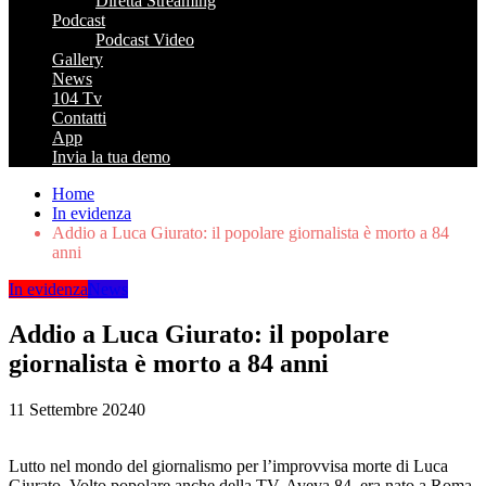
Diretta Streaming
Podcast
Podcast Video
Gallery
News
104 Tv
Contatti
App
Invia la tua demo
Home
In evidenza
Addio a Luca Giurato: il popolare giornalista è morto a 84
anni
In evidenza
News
Addio a Luca Giurato: il popolare
giornalista è morto a 84 anni
11 Settembre 2024
0
Lutto nel mondo del giornalismo per l’improvvisa morte di Luca
Giurato. Volto popolare anche della TV. Aveva 84, era nato a Roma