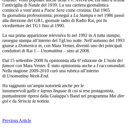
l’antivigilia di Natale del 1939. La sua carriera giornalistica
cominciò a vent’anni a
Paese Sera
come cronista. Dal 1965
fu giornalista professionista; proseguì a
La Stampa
e nel 1986 passò
alla direzione del GR1, giornale radio di Radio Rai, poi fu
vicedirettore del TG1 fino al 1990.
La sua prima apparizione televisiva fu nel 1992 in
A tutta stampa
,
rassegna stampa all’interno del TgUno notte. Nell’autunno del 1993
giunse a
Domenica in
, con Mara Venier, diventò uno dei principali
conduttori di Rai 1 –
Unomattina
– sino al 2008.
Dal 15 settembre 2008 fu opinionista alla 6ª edizione de
L’isola dei
famosi
con Mara Venier. È stato opinionista anche a
I raccomandati
.
Nella stagione 2009-2010 curò una rubrica all’interno
di
Unomattina Week-End
.
Ha raggiunto un’ampia notorietà anche per le
innumerevoli gaffe e
lapsus linguae
di cui si rese protagonista,
puntualmente ripresi dalla Gialappa’s Band nel programma
Mai dire
gol
e da
Striscia la notizia
Navigazione
Previous Article