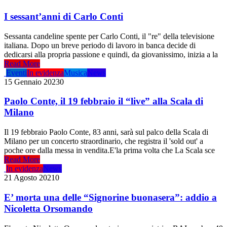
I sessant’anni di Carlo Conti
Sessanta candeline spente per Carlo Conti, il "re" della televisione
italiana. Dopo un breve periodo di lavoro in banca decide di
dedicarsi alla propria passione e quindi, da giovanissimo, inizia a la
Read More
Eventi
In evidenza
Musica
News
15 Gennaio 2023
0
Paolo Conte, il 19 febbraio il “live” alla Scala di
Milano
Il 19 febbraio Paolo Conte, 83 anni, sarà sul palco della Scala di
Milano per un concerto straordinario, che registra il 'sold out' a
poche ore dalla messa in vendita.E'la prima volta che La Scala sce
Read More
In evidenza
News
21 Agosto 2021
0
E’ morta una delle “Signorine buonasera”: addio a
Nicoletta Orsomando