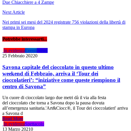
articoli
Due Chiacchiere a 4 Zampe
Next Article
Nei primi sei mesi del 2024 registrate 756 violazioni della libertà di
stampa in Europa
Potrebbe interessarti...
In evidenza
Eventi
News
25 Febbraio 2022
0
Savona capitale del cioccolato in questo ultimo
weekend di Febbraio, arriva il ‘Tour dei
cioccolatieri’: “iniziative come queste riempiono il
centro di Savona”
Un cuore di cioccolato largo due metri dà il via alla festa
del cioccolato che torna a Savona dopo la pausa dovuta
all’emergenza sanitaria.'Art&Ciocc®, il Tour dei cioccolatieri' arriva
a Savona d
Read More
In evidenza
Spettacolo
13 Marzo 2021
0