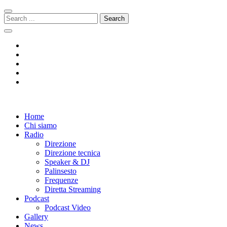
Skip
Skip
to
to
Search
navigation
content
for:
Radio 104
Like It !
Home
Chi siamo
Radio
Direzione
Direzione tecnica
Speaker & DJ
Palinsesto
Frequenze
Diretta Streaming
Podcast
Podcast Video
Gallery
News