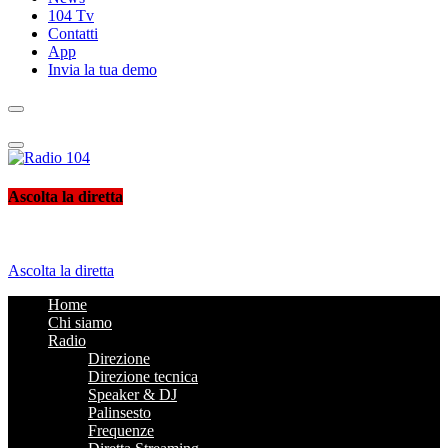
104 Tv
Contatti
App
Invia la tua demo
Radio 104
Like It !
Ascolta la diretta
Ascolta la diretta
Home
Chi siamo
Radio
Direzione
Direzione tecnica
Speaker & DJ
Palinsesto
Frequenze