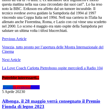
questa mattina nella sua casa circondato dai suoi cari”. Lo ha reso
noto la BBC. Eriksson era affetto dal un tumore incurabile. Il
tecnico svedese aveva guidato la Sampdoria dal 1994 al 1997
vincendo una Coppa Italia nel 1994. Nell sua carriera in ITalia ha
allenato anche Fiorentina, Roma, e Lazio con cui vinse una scudetto
nel 2000. Lo scorso 4 maggio era stato ospite della Sampdoria per
salutare un ultima volta i tifosi blucerchiati.
Navigazione
Previous Article
articoli
Venezia, tutto pronto per l’apertura delle Mostra Internazionale del
Cinema
Next Article
La Love Coach Carlotta Pietrobono ospite mercoledì a Radio 104
Potrebbe interessarti...
Eventi
In evidenza
News
5 Aprile 2023
0
Albenga, il 28 maggio verrà consegnato il Premio
Fionda di legno 2023