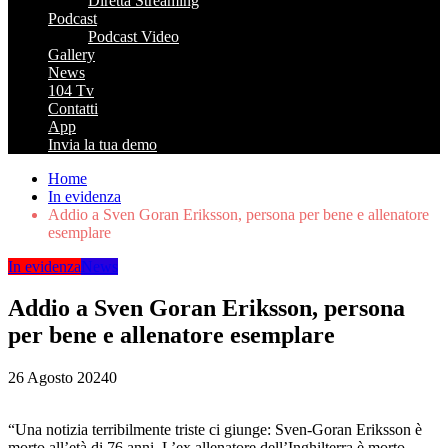
Diretta Streaming
Podcast
Podcast Video
Gallery
News
104 Tv
Contatti
App
Invia la tua demo
Home
In evidenza
Addio a Sven Goran Eriksson, persona per bene e allenatore
esemplare
In evidenza
News
Addio a Sven Goran Eriksson, persona
per bene e allenatore esemplare
26 Agosto 2024
0
“Una notizia terribilmente triste ci giunge: Sven-Goran Eriksson è
morto all’età di 76 anni. L’ex allenatore dell’Inghilterra è morto