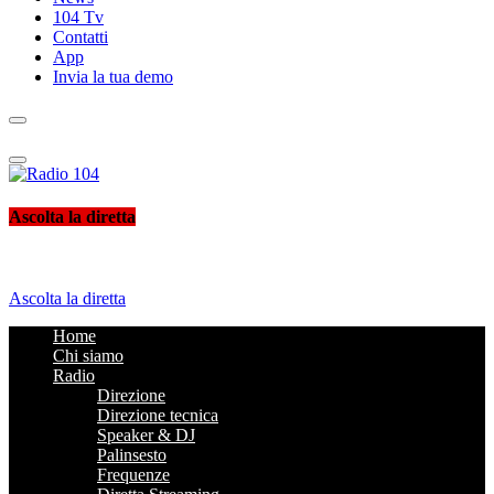
104 Tv
Contatti
App
Invia la tua demo
Radio 104
Like It !
Ascolta la diretta
Ascolta la diretta
Home
Chi siamo
Radio
Direzione
Direzione tecnica
Speaker & DJ
Palinsesto
Frequenze