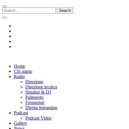
Skip
Skip
to
to
Search
navigation
content
for:
Radio 104
Like It !
Home
Chi siamo
Radio
Direzione
Direzione tecnica
Speaker & DJ
Palinsesto
Frequenze
Diretta Streaming
Podcast
Podcast Video
Gallery
News