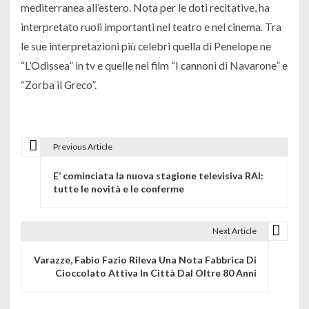
mediterranea all’estero. Nota per le doti recitative, ha
interpretato ruoli importanti nel teatro e nel cinema. Tra
le sue interpretazioni più celebri quella di Penelope ne
“L’Odissea” in tv e quelle nei film “I cannoni di Navarone” e
“Zorba il Greco”.
Previous Article
N
E’ cominciata la nuova stagione televisiva RAI:
a
tutte le novità e le conferme
v
i
Next Article
g
Varazze, Fabio Fazio Rileva Una Nota Fabbrica Di
Cioccolato Attiva In Città Dal Oltre 80 Anni
a
z