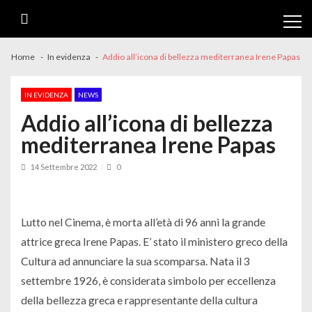
Skip
Skip
to
to
navigation
content
Home
In evidenza
Addio all’icona di bellezza mediterranea Irene Papas
IN EVIDENZA
NEWS
Addio all’icona di bellezza
mediterranea Irene Papas
14 Settembre 2022
0
Lutto nel Cinema, è morta all’età di 96 anni la grande
attrice greca Irene Papas. E’ stato il ministero greco della
Cultura ad annunciare la sua scomparsa. Nata il 3
settembre 1926, è considerata simbolo per eccellenza
della bellezza greca e rappresentante della cultura