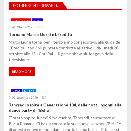
POTREBBE INTERESSARTI...
i
o
IN EVIDENZA
NEWS
20 Ottobre 2025
0
n
Tornano Marco Liorni e L’Eredità
e
Marco Liorni torna, per il terzo anno consecutivo, alla guida de
L’Eredità - con 360 puntate condotte all’attivo – da lunedì 20
a
ottobre alle 18.40 su Rai 1. Il game show più longevo della
televisione
r
t
READ MORE
i
NEWS
MUSICA
c
10 Novembre 2020
0
o
Tancredi ospite a Generazione 104, dalle notti insonni alla
dance party di “Bella”
l
E' stato ospite, lunedì 9 Novembre, Tancredi, cantautore di
Porta Romana. Ci ha raccontato la sua nuova canzone "Bella" e
i
di questo nuovo mondo dance che lo ha portato a distaccarsi