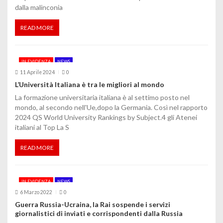
dalla malinconia
READ MORE
IN EVIDENZA
NEWS
11 Aprile 2024
0
L’Università Italiana è tra le migliori al mondo
La formazione universitaria italiana è al settimo posto nel
mondo, al secondo nell'Ue,dopo la Germania. Così nel rapporto
2024 QS World University Rankings by Subject.4 gli Atenei
italiani al Top La S
READ MORE
IN EVIDENZA
NEWS
6 Marzo 2022
0
Guerra Russia-Ucraina, la Rai sospende i servizi
giornalistici di inviati e corrispondenti dalla Russia