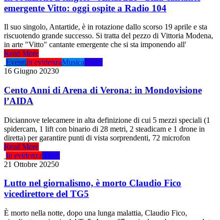
emergente Vitto: oggi ospite a Radio 104
Il suo singolo, Antartide, è in rotazione dallo scorso 19 aprile e sta
riscuotendo grande successo. Si tratta del pezzo di Vittoria Modena,
in arte "Vitto" cantante emergente che si sta imponendo all'
Read More
Eventi
In evidenza
Musica
News
16 Giugno 2023
0
Cento Anni di Arena di Verona: in Mondovisione
l’AIDA
Diciannove telecamere in alta definizione di cui 5 mezzi speciali (1
spidercam, 1 lift con binario di 28 metri, 2 steadicam e 1 drone in
diretta) per garantire punti di vista sorprendenti, 72 microfon
Read More
In evidenza
News
21 Ottobre 2025
0
Lutto nel giornalismo, è morto Claudio Fico
vicedirettore del TG5
È morto nella notte, dopo una lunga malattia, Claudio Fico,