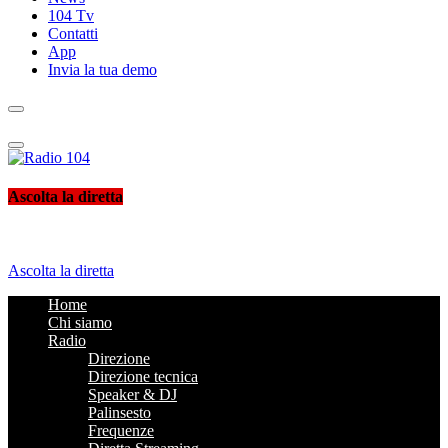
104 Tv
Contatti
App
Invia la tua demo
Radio 104
Like It !
Ascolta la diretta
Ascolta la diretta
Home
Chi siamo
Radio
Direzione
Direzione tecnica
Speaker & DJ
Palinsesto
Frequenze