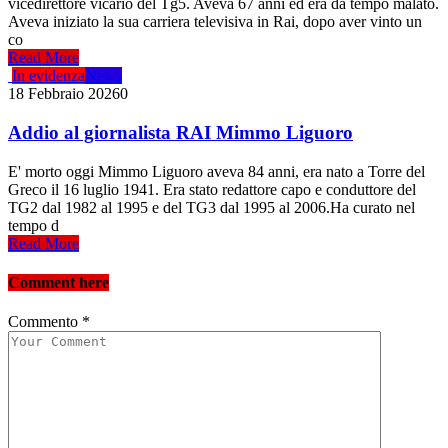
vicedirettore vicario del Tg5. Aveva 67 anni ed era da tempo malato.
Aveva iniziato la sua carriera televisiva in Rai, dopo aver vinto un
co
Read More
In evidenza
News
18 Febbraio 2026
0
Addio al giornalista RAI Mimmo Liguoro
E' morto oggi Mimmo Liguoro aveva 84 anni, era nato a Torre del
Greco il 16 luglio 1941. Era stato redattore capo e conduttore del
TG2 dal 1982 al 1995 e del TG3 dal 1995 al 2006.Ha curato nel
tempo d
Read More
Comment here
Commento
*