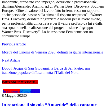
importante, affrontato con impegno, dedizione e professionalità”,
dichiara Alessandro Araimo, ad di Warner Bros. Discovery Southern
Europe. “Oltre al valore del lavoro fatto insieme resta un rapporto,
anche personale, basato sulla stima e il rispetto reciproco”.
“Warner
Bros. Discovery desidera ringraziare Amadeus
per il lavoro svolto,
per la professionalità dimostrata e per il valore profuso da lui e dalla
sua squadra nella realizzazione dei progetti insieme al gruppo
Warner Bros. Discovery”. Lo ha reso noto l’emittente con un
comunicato stampa
Navigazione
Previous Article
articoli
Mostra del Cinema di Venezia 2026: definita la giuria internazionale
Next Article
Dopo l’Acqua di San Giovanni, la Barca di San Pietro: una
tradizione popolare diffusa in tutta l’ITalia del Nord
Potrebbe interessarti...
In evidenza
Musica
News
8 Maggio 2023
0
In rotazione il singolo “Antartide” della cantante