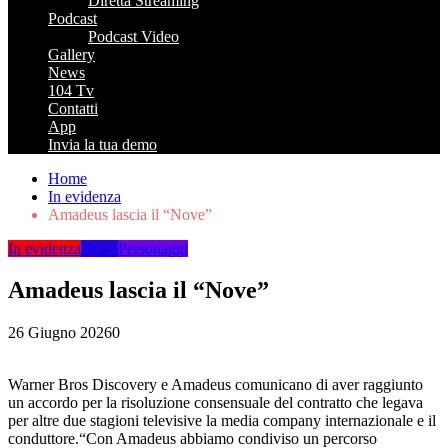
Diretta Streaming
Podcast
Podcast Video
Gallery
News
104 Tv
Contatti
App
Invia la tua demo
Home
In evidenza
Amadeus lascia il “Nove”
In evidenza
News
Personaggi
Amadeus lascia il “Nove”
26 Giugno 2026
0
Warner Bros Discovery e Amadeus
comunicano di aver raggiunto
un accordo per la risoluzione consensuale del contratto che legava
per altre due stagioni televisive la media company internazionale e il
conduttore.
“Con Amadeus
abbiamo condiviso un percorso