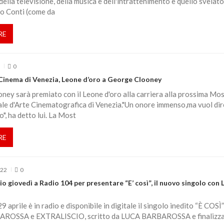
della televisione, della musica e dell'intrattenimento è quello svelato
lo Conti (come da
RE
6
0
Cinema di Venezia, Leone d’oro a George Clooney
ey sarà premiato con il Leone d'oro alla carriera alla prossima Mo
le d'Arte Cinematografica di Venezia."Un onore immenso,ma vuol dir
o", ha detto lui. La Most
RE
022
0
cio giovedì a Radio 104 per presentare “E’ così”, il nuovo singolo con 
 aprile è in radio e disponibile in digitale il singolo inedito “È COSÌ”
ROSSA e EXTRALISCIO, scritto da LUCA BARBAROSSA e finalizz