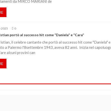
ngiamenti da MIRCO MARIANI de
RE
e 2025
0
stian portò al successo hit come “Daniela” e “Cara”
istian, il celebre cantante che portò al successo hit come "Daniela" e
nato a Palermo l'8settembre 1943, aveva 82 anni. Inizia nel capoluog
are alcuni provini can
RE