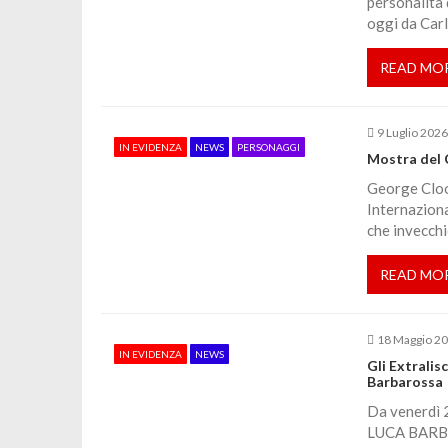
personalità 
a
oggi da Car
READ MO
z
i
9 Luglio 202
IN EVIDENZA
NEWS
PERSONAGGI
Mostra del 
o
George Cloon
Internaziona
n
che invecchi
e
READ MO
a
18 Maggio 2
IN EVIDENZA
NEWS
Gli Extralis
r
Barbarossa
Da venerdì 29
t
LUCA BARBA