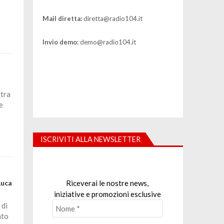
Mail diretta:
diretta@radio104.it
Invio demo:
demo@radio104.it
stra
e
ISCRIVITI ALLA NEWSLETTER
Riceverai le nostre news,
Luca
iniziative e promozioni esclusive
 di
ato