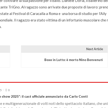
 coltivare la sua passione per il ballo. Daniele Doria, il ballerino de
tante TriGno. Al ragazzo sono arrivate due proposte di lavoro: pren
state al Festival di Caracalla a Roma e una borsa di studio per l’Aily
ondiale. Il ragazzo era stato vittima di un infortunio muscolare che 
.
Next Article
Boxe in Lutto: è morto Nino Benvenuti
25
0
e show 2025”: il cast ufficiale annunciato da Carlo Conti
e e multigenerazionale di volti noti dello spettacolo italiano, che un