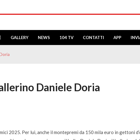
GALLERY
NEWS
104 TV
CONTATTI
APP
INV
 Doria
ballerino Daniele Doria
Amici 2025. Per lui, anche il montepremi da 150 mila euro in gettoni d’