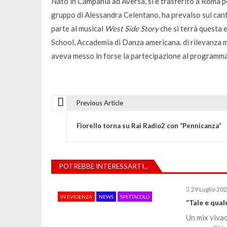
Nato in Campania ad Aversa, si è trasferito a Roma per
gruppo di Alessandra Celentano, ha prevalso sul can
parte al musical
West Side Story
che si terrà questa e
School, Accademia di Danza americana. di rilevanza m
aveva messo in forse la partecipazione al programma
Previous Article
N
Fiorello torna su Rai Radio2 con “Pennicanza”
a
v
POTREBBE INTERESSARTI...
i
29 Luglio 20
IN EVIDENZA
NEWS
SPETTACOLO
“Tale e qual
g
Un mix vivac