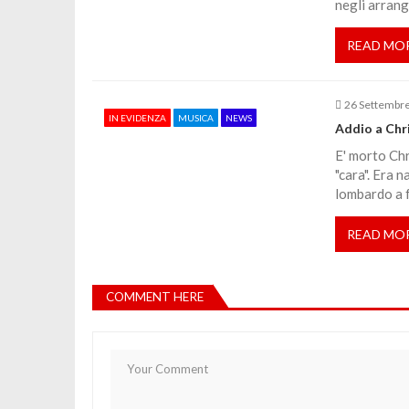
negli arra
i
READ MO
c
26 Settembr
o
IN EVIDENZA
MUSICA
NEWS
Addio a Chri
E' morto Chr
l
"cara". Era 
lombardo a f
i
READ MO
COMMENT HERE