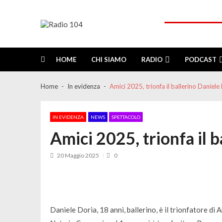
Skip
Skip
to
to
navigation
content
Radio 104
Like It !
HOME
CHI SIAMO
RADIO
PODCAST
Home
In evidenza
Amici 2025, trionfa il ballerino Daniele
IN EVIDENZA
NEWS
SPETTACOLO
Amici 2025, trionfa il 
20 Maggio 2025
0
Daniele Doria, 18 anni, ballerino, è il trionfatore di 