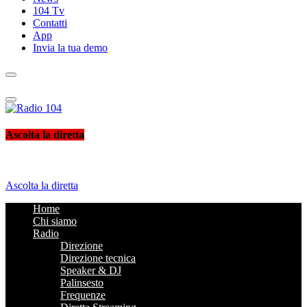
104 Tv
Contatti
App
Invia la tua demo
Radio 104
Like It !
Ascolta la diretta
Ascolta la diretta
Home
Chi siamo
Radio
Direzione
Direzione tecnica
Speaker & DJ
Palinsesto
Frequenze