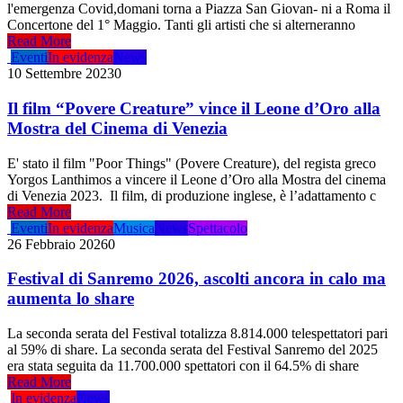
l'emergenza Covid,domani torna a Piazza San Giovan- ni a Roma il
Concertone del 1° Maggio. Tanti gli artisti che si alterneranno
Read More
Eventi
In evidenza
News
10 Settembre 2023
0
Il film “Povere Creature” vince il Leone d’Oro alla
Mostra del Cinema di Venezia
E' stato il film "Poor Things" (Povere Creature), del regista greco
Yorgos Lanthimos a vincere il Leone d’Oro alla Mostra del cinema
di Venezia 2023. Il film, di produzione inglese, è l’adattamento c
Read More
Eventi
In evidenza
Musica
News
Spettacolo
26 Febbraio 2026
0
Festival di Sanremo 2026, ascolti ancora in calo ma
aumenta lo share
La seconda serata del Festival totalizza 8.814.000 telespettatori pari
al 59% di share. La seconda serata del Festival Sanremo del 2025
era stata seguita da 11.700.000 spettatori con il 64.5% di share
Read More
In evidenza
News