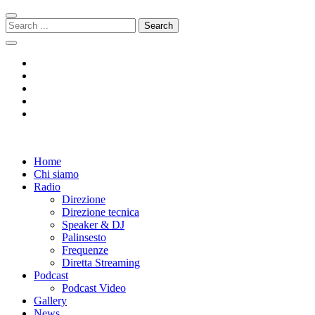
Skip
Skip
to
to
Search
navigation
content
for:
Radio 104
Like It !
Home
Chi siamo
Radio
Direzione
Direzione tecnica
Speaker & DJ
Palinsesto
Frequenze
Diretta Streaming
Podcast
Podcast Video
Gallery
News