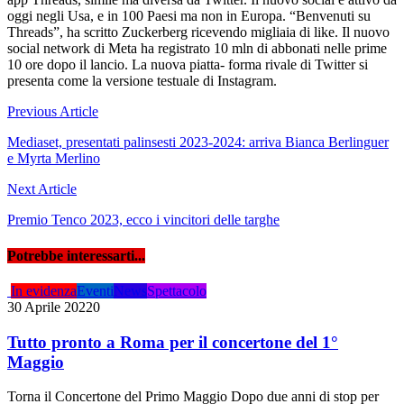
oggi negli Usa, e in 100 Paesi ma non in Europa. “Benvenuti su
Threads”, ha scritto Zuckerberg ricevendo migliaia di like. Il nuovo
social network di Meta ha registrato 10 mln di abbonati nelle prime
10 ore dopo il lancio. La nuova piatta- forma rivale di Twitter si
presenta come la versione testuale di Instagram.
Navigazione
Previous Article
articoli
Mediaset, presentati palinsesti 2023-2024: arriva Bianca Berlinguer
e Myrta Merlino
Next Article
Premio Tenco 2023, ecco i vincitori delle targhe
Potrebbe interessarti...
In evidenza
Eventi
News
Spettacolo
30 Aprile 2022
0
Tutto pronto a Roma per il concertone del 1°
Maggio
Torna il Concertone del Primo Maggio Dopo due anni di stop per