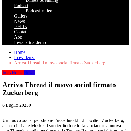
Diretta Streaming
Podcast
Podcast Video
Gallery
News
104 Tv
Contatti
App
Invia la tua demo
Home
In evidenza
Arriva Thread il nuovo social firmato Zuckerberg
In evidenza
News
Arriva Thread il nuovo social firmato
Zuckerberg
6 Luglio 2023
0
Un nuovo social per sfidare l’uccellino blu di Twitter. Zuckerberg,
attacca il rivale Musk sul suo territorio e lo fa lanciando la nuova
app Threads, simile ma diversa da Twitter. Il nuovo social è attivo da