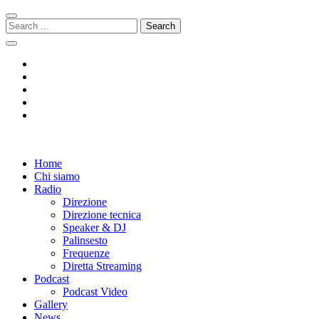
Skip
Skip
to
to
Search
navigation
content
for:
Radio 104
Like It !
Home
Chi siamo
Radio
Direzione
Direzione tecnica
Speaker & DJ
Palinsesto
Frequenze
Diretta Streaming
Podcast
Podcast Video
Gallery
News