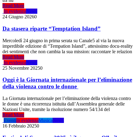
tra nu
Read More
In evidenza
News
24 Giugno 2026
0
Da stasera riparte “Temptation Island”
Mercoledì 24 giugno in prima serata su Canale5 al via la nuova
imperdibile edizione di “Tempation Island”, attesissimo docu-reality
dei sentimenti che non cambia la sua mission: raccontare le relazion
Read More
In evidenza
News
25 Novembre 2025
0
Oggi è la Giornata internazionale per l’eliminazione
della violenza contro le donne
La Giornata internazionale per l’eliminazione della violenza contro
le donne è una ricorrenza istituita dall’Assemblea generale delle
Nazioni Unite, tramite la risoluzione numero 54/134 del
Read More
Eventi
In evidenza
Musica
News
16 Febbraio 2025
0