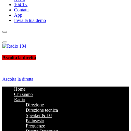
104 Tv
Contatti
App
Invia la tua demo
Radio 104
Like It !
Ascolta la diretta
Ascolta la diretta
Home
Chi siamo
Radio
Direzione
Direzione tecnica
Speaker & DJ
Palinsesto
Frequenze