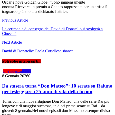
Oscar e nove Golden Globe. “Sono immensamente
onorata.Ricevere un premio a Cannes rappresenta per un artista il
traguardo più alto”,ha dichiarato l’attrice.
Navigazione
Previous Article
articoli
La cerimonia di consegna dei David di Donatello si svolgerà a
Cinecittà
Next Article
David di Donatello: Paola Cortellese sbanca
Potrebbe interessarti...
In evidenza
News
8 Gennaio 2026
0
Da stasera torna “Don Matteo”: 10 serate su Raiuno
per festeggiare i 25 anni di vita della fiction
Torna con una nuova stagione Don Matteo, una delle serie Rai più
longeve e di maggior successo, in dieci prime serate su Rai 1 da
giovedì 8 gennaio.Nei nuovi episodi don Massimo è sempre diviso