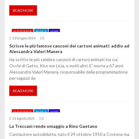
READ MORE
IN EVIDENZA
MUSICA
NEWS
23 Giugno 2024
0
Scrisse le più famose canzoni dei cartoni animati: addio ad
Alessandra Valeri Manera
Ha scritto le più celebre canzoni di cartoni animati tra cui
Occhi di Gatto, Kiss me Licia, e molti altri. E' morta a 67 anni
Alessandra Valeri Manera, responsabile della programmazione
per ragazzi de
READ MORE
IN EVIDENZA
MUSICA
NEWS
21 Agosto 2025
0
La Treccani rende omaggio a Rino Gaetano
Cantautore autodidatta, nato il 29 ottobre 1950 a Crotone ma