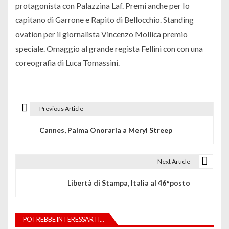
protagonista con Palazzina Laf. Premi anche per Io
capitano di Garrone e Rapito di Bellocchio. Standing
ovation per il giornalista Vincenzo Mollica premio
speciale. Omaggio al grande regista Fellini con con una
coreografia di Luca Tomassini.
Previous Article
N
Cannes, Palma Onoraria a Meryl Streep
a
v
Next Article
i
Libertà di Stampa, Italia al 46°posto
g
a
POTREBBE INTERESSARTI...
z