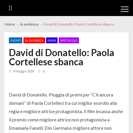
Skip
Skip
to
to
navigation
content
Home
In evidenza
David di Donatello: Paola Cortellese sbanca
EVENTI
IN EVIDENZA
NEWS
SPETTACOLO
David di Donatello: Paola
Cortellese sbanca
4 Maggio 2024
0
David di Donatello. Pioggia di premi per “C’è ancora
domani” di Paola Cortellesi tra cui miglior esordio alla
regia e migliore attrice protagonista. Il film incassa anche
il premio come migliore attrice non protagonista a
Emanuela Fanelli. Elio Germano migliore attore non