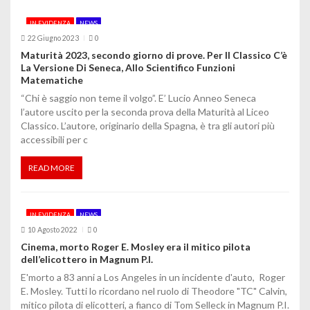
i
IN EVIDENZA
NEWS
22 Giugno 2023
0
o
Maturità 2023, secondo giorno di prove. Per Il Classico C’è
La Versione Di Seneca, Allo Scientifico Funzioni
n
Matematiche
e
“Chi è saggio non teme il volgo”. E’ Lucio Anneo Seneca
l’autore uscito per la seconda prova della Maturità al Liceo
a
Classico. L’autore, originario della Spagna, è tra gli autori più
accessibili per c
r
READ MORE
t
i
IN EVIDENZA
NEWS
c
10 Agosto 2022
0
o
Cinema, morto Roger E. Mosley era il mitico pilota
dell’elicottero in Magnum P.I.
l
E'morto a 83 anni a Los Angeles in un incidente d'auto, Roger
E. Mosley. Tutti lo ricordano nel ruolo di Theodore "TC" Calvin,
i
mitico pilota di elicotteri, a fianco di Tom Selleck in Magnum P.I.