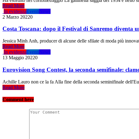
Ha esordito nel cortometraggio La gallinella saggia del 1934 e nello ste
Read More
In evidenza
Eventi
News
2 Marzo 2022
0
Costa Toscana: dopo il Festival di Sanremo diventa u
Jessica Minh Anh, producer di alcune delle sfilate di moda più innovat
Read More
In evidenza
Eventi
News
13 Maggio 2022
0
Eurovision Song Contest, la seconda semifinale: clam
Achille Lauro non ce la fa Alla fine della seconda seminifinale dell'Eu
Read More
Comment here