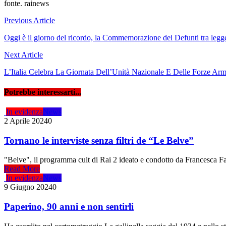
fonte. rainews
Navigazione
Previous Article
articoli
Oggi è il giorno del ricordo, la Commemorazione dei Defunti tra legge
Next Article
L’Italia Celebra La Giornata Dell’Unità Nazionale E Delle Forze Arm
Potrebbe interessarti...
In evidenza
News
2 Aprile 2024
0
Tornano le interviste senza filtri de “Le Belve”
"Belve", il programma cult di Rai 2 ideato e condotto da Francesca Fagn
Read More
In evidenza
News
9 Giugno 2024
0
Paperino, 90 anni e non sentirli