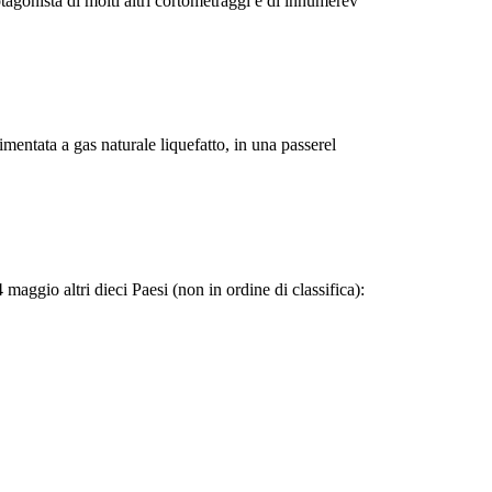
otagonista di molti altri cortometraggi e di innumerev
entata a gas naturale liquefatto, in una passerel
maggio altri dieci Paesi (non in ordine di classifica):