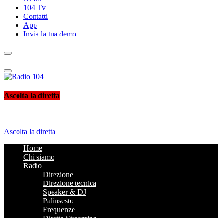
104 Tv
Contatti
App
Invia la tua demo
Radio 104
Like It !
Ascolta la diretta
Ascolta la diretta
Home
Chi siamo
Radio
Direzione
Direzione tecnica
Speaker & DJ
Palinsesto
Frequenze