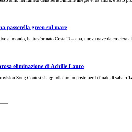
sso anno nei fumetti della serie Sinfonie allegre e, da allora, è stato pr
na passerella green sul mare
ive al mondo, ha trasformato Costa Toscana, nuova nave da crociera alim
orosa eliminazione di Achille Lauro
rovision Song Contest si aggiudicano un posto per la finale di sabato 14 