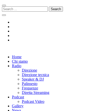
Skip
Skip
to
to
Search
navigation
content
for:
Radio 104
Like It !
Home
Chi siamo
Radio
Direzione
Direzione tecnica
Speaker & DJ
Palinsesto
Frequenze
Diretta Streaming
Podcast
Podcast Video
Gallery
News