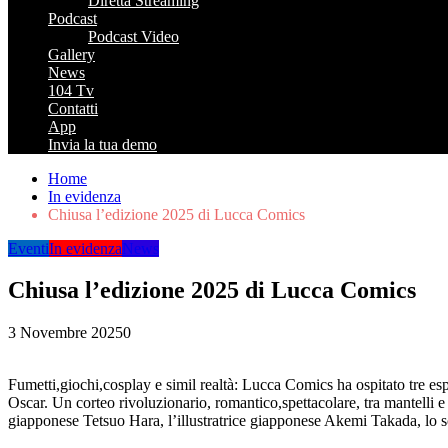
Diretta Streaming
Podcast
Podcast Video
Gallery
News
104 Tv
Contatti
App
Invia la tua demo
Home
In evidenza
Chiusa l’edizione 2025 di Lucca Comics
Eventi
In evidenza
News
Chiusa l’edizione 2025 di Lucca Comics
3 Novembre 2025
0
Fumetti,giochi,cosplay e simil realtà: Lucca Comics ha ospitato tre esp
Oscar. Un corteo rivoluzionario, romantico,spettacolare, tra mantelli e
giapponese Tetsuo Hara, l’illustratrice giapponese Akemi Takada, lo scr