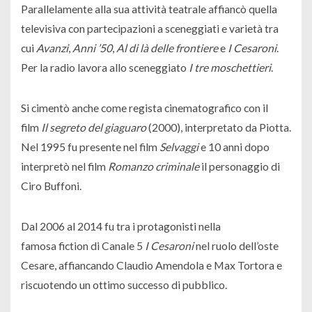
Parallelamente alla sua attività teatrale affiancò quella
televisiva con partecipazioni a sceneggiati e varietà tra
cui
Avanzi
,
Anni ’50
,
Al di là delle frontiere
e
I Cesaroni
.
Per la radio lavora allo sceneggiato
I tre moschettieri
.
Si cimentò anche come regista cinematografico con il
film
Il segreto del giaguaro
(2000), interpretato da Piotta.
Nel 1995 fu presente nel film
Selvaggi
e 10 anni dopo
interpretò nel film
Romanzo criminale
il personaggio di
Ciro Buffoni.
Dal 2006 al 2014 fu tra i protagonisti nella
famosa fiction di Canale 5
I Cesaroni
nel ruolo dell’oste
Cesare, affiancando Claudio Amendola e Max Tortora e
riscuotendo un ottimo successo di pubblico.