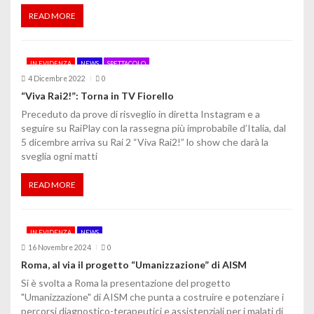
READ MORE
r
t
IN EVIDENZA
NEWS
SPETTACOLO
i
4 Dicembre 2022
0
c
“Viva Rai2!”: Torna in TV Fiorello
Preceduto da prove di risveglio in diretta Instagram e a
o
seguire su RaiPlay con la rassegna più improbabile d’Italia, dal
5 dicembre arriva su Rai 2 “Viva Rai2!” lo show che darà la
l
sveglia ogni matti
i
READ MORE
IN EVIDENZA
NEWS
16 Novembre 2024
0
Roma, al via il progetto “Umanizzazione” di AISM
Si è svolta a Roma la presentazione del progetto
"Umanizzazione" di AISM che punta a costruire e potenziare i
percorsi diagnostico-terapeutici e assistenziali per i malati di