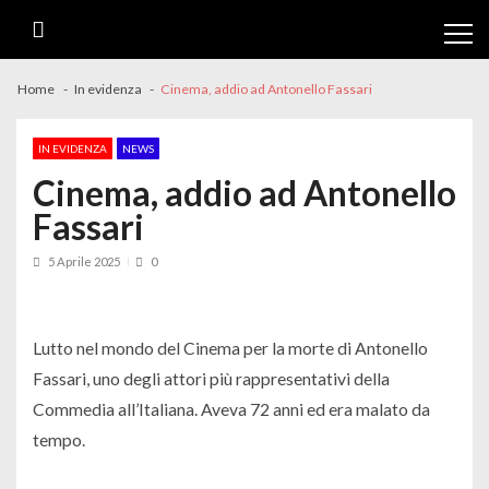
Skip
Skip
to
to
navigation
content
Home
In evidenza
Cinema, addio ad Antonello Fassari
IN EVIDENZA
NEWS
Cinema, addio ad Antonello
Fassari
5 Aprile 2025
0
Lutto nel mondo del Cinema per la morte di Antonello
Fassari, uno degli attori più rappresentativi della
Commedia all’Italiana. Aveva 72 anni ed era malato da
tempo.