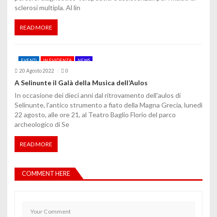
sclerosi multipla. Al lin
READ MORE
EVENTI
IN EVIDENZA
NEWS
20 Agosto 2022
0
A Selinunte il Galà della Musica dell’Aulos
In occasione dei dieci anni dal ritrovamento dell'aulos di
Selinunte, l'antico strumento a fiato della Magna Grecia, lunedì
22 agosto, alle ore 21, al Teatro Baglio Florio del parco
archeologico di Se
READ MORE
COMMENT HERE