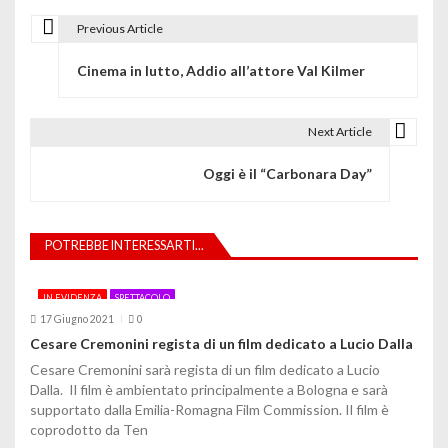
Previous Article
N
Cinema in lutto, Addio all’attore Val Kilmer
a
v
Next Article
i
Oggi è il “Carbonara Day”
g
a
POTREBBE INTERESSARTI...
z
i
IN EVIDENZA
SPETTACOLO
17 Giugno 2021
0
o
Cesare Cremonini regista di un film dedicato a Lucio Dalla
n
Cesare Cremonini sarà regista di un film dedicato a Lucio
Dalla. Il film è ambientato principalmente a Bologna e sarà
e
supportato dalla Emilia-Romagna Film Commission. Il film è
coprodotto da Ten
a