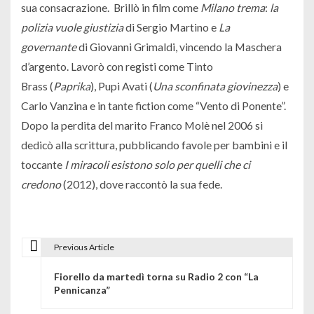
sua consacrazione. Brillò in film come
Milano trema
:
la
polizia vuole giustizia
di Sergio Martino e
La
governante
di Giovanni Grimaldi, vincendo la Maschera
d’argento. Lavorò con registi come Tinto
Brass (
Paprika
), Pupi Avati (
Una sconfinata giovinezza
) e
Carlo Vanzina e in tante fiction come “Vento di Ponente”.
Dopo la perdita del marito Franco Molè nel 2006 si
dedicò alla scrittura, pubblicando favole per bambini e il
toccante
I miracoli esistono solo per quelli che ci
credono
(2012), dove raccontò la sua fede.
Previous Article
N
Fiorello da martedì torna su Radio 2 con “La
a
Pennicanza”
v