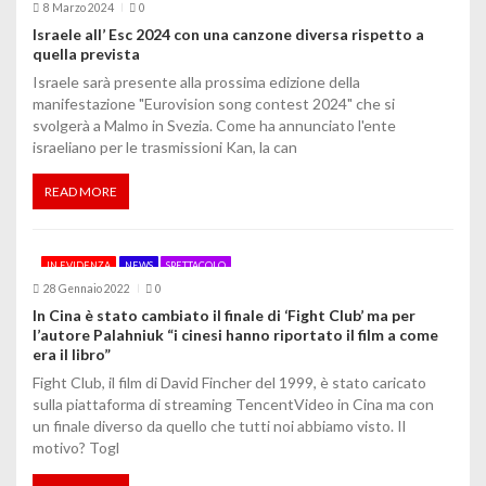
c
8 Marzo 2024
0
Israele all’ Esc 2024 con una canzone diversa rispetto a
o
quella prevista
Israele sarà presente alla prossima edizione della
l
manifestazione "Eurovision song contest 2024" che si
svolgerà a Malmo in Svezia. Come ha annunciato l'ente
i
israeliano per le trasmissioni Kan, la can
READ MORE
IN EVIDENZA
NEWS
SPETTACOLO
28 Gennaio 2022
0
In Cina è stato cambiato il finale di ‘Fight Club’ ma per
l’autore Palahniuk “i cinesi hanno riportato il film a come
era il libro”
Fight Club, il film di David Fincher del 1999, è stato caricato
sulla piattaforma di streaming TencentVideo in Cina ma con
un finale diverso da quello che tutti noi abbiamo visto. Il
motivo? Togl