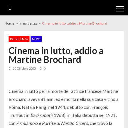
Skip
Skip
to
to
navigation
content
Home
In evidenza
Cinema in lutto, addio a Martine Brochard
IN EVIDENZA
NEWS
Cinema in lutto, addio a
Martine Brochard
20 Ottobre 2025
0
Cinema in lutto per la morte dell’attrice francese Martine
Brochard, aveva 81 anni ed è morta nella sua casa vicino a
Roma. Nata a Parigi nel 1944, debuttò con François
Truffaut in
Baci rubati
(1968), in Italia debutta nel 1971,
con
Armiamoci e Partite di Nando Cicero
, che trovò la