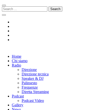
Skip
Skip
to
to
Search
navigation
content
for:
Radio 104
Like It !
Home
Chi siamo
Radio
Direzione
Direzione tecnica
Speaker & DJ
Palinsesto
Frequenze
Diretta Streaming
Podcast
Podcast Video
Gallery
News