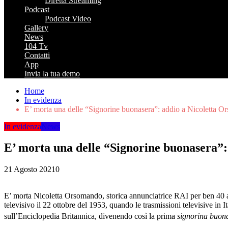
Diretta Streaming
Podcast
Podcast Video
Gallery
News
104 Tv
Contatti
App
Invia la tua demo
Home
In evidenza
E’ morta una delle “Signorine buonasera”: addio a Nicoletta 
In evidenza
News
E’ morta una delle “Signorine buonasera”
21 Agosto 2021
0
E’ morta Nicoletta Orsomando, storica annunciatrice RAI per ben 40 a
televisivo il 22 ottobre del 1953, quando le trasmissioni televisive in 
sull’Enciclopedia Britannica, divenendo così la prima
signorina buon