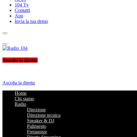
104 Tv
Contatti
App
Invia la tua demo
Radio 104
Like It !
Ascolta la diretta
Ascolta la diretta
Home
Chi siamo
Radio
Direzione
Direzione tecnica
Speaker & DJ
Palinsesto
Frequenze