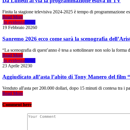
Da Lunedì al via la programmazione estiva in TV
Finita la stagione televisiva 2024-2025 è tempo di programmazione est
Read More
In evidenza
News
19 Febbraio 2026
0
Sanremo 2026 ecco come sarà la scenografia dell’Aris
“La scenografia di quest’anno è tesa a sottolineare non solo la forma
Read More
In evidenza
News
23 Aprile 2023
0
Aggiudicato all’asta l’abito di Tony Manero del film
Venduto all'asta per 200.000 dollari, dopo 15 minuti di contesa tra i pa
Read More
Comment here