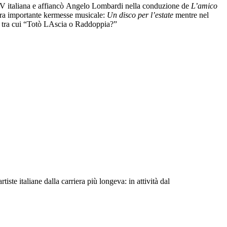
 TV italiana e affiancò Angelo Lombardi nella conduzione de
L’amico
tra importante kermesse musicale:
Un disco per l’estate
mentre nel
lm tra cui “Totò LAscia o Raddoppia?”
te italiane dalla carriera più longeva: in attività dal