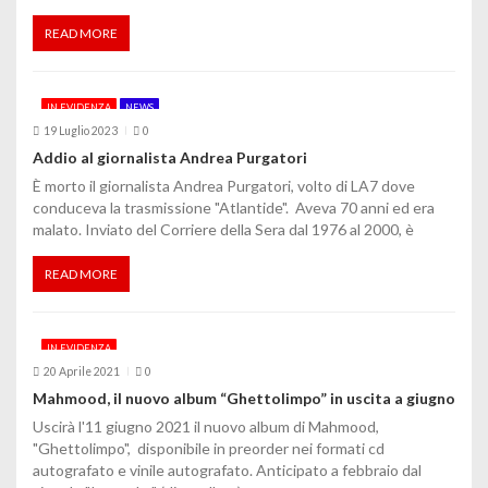
a
READ MORE
r
t
IN EVIDENZA
NEWS
i
19 Luglio 2023
0
c
Addio al giornalista Andrea Purgatori
È morto il giornalista Andrea Purgatori, volto di LA7 dove
o
conduceva la trasmissione "Atlantide". Aveva 70 anni ed era
malato. Inviato del Corriere della Sera dal 1976 al 2000, è
l
i
READ MORE
IN EVIDENZA
20 Aprile 2021
0
Mahmood, il nuovo album “Ghettolimpo” in uscita a giugno
Uscirà l'11 giugno 2021 il nuovo album di Mahmood,
"Ghettolimpo", disponibile in preorder nei formati cd
autografato e vinile autografato. Anticipato a febbraio dal