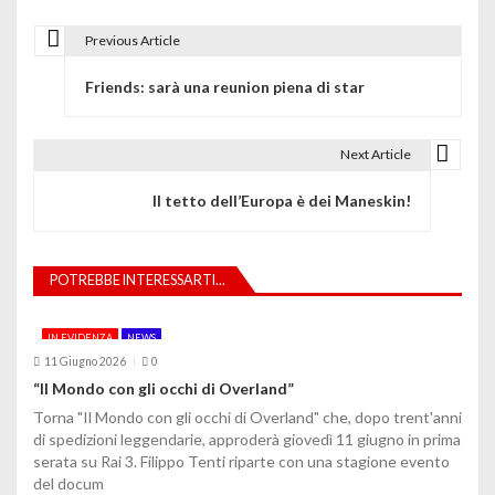
Previous Article
N
Friends: sarà una reunion piena di star
a
v
Next Article
i
Il tetto dell’Europa è dei Maneskin!
g
a
POTREBBE INTERESSARTI...
z
i
IN EVIDENZA
NEWS
11 Giugno 2026
0
o
“Il Mondo con gli occhi di Overland”
n
Torna "Il Mondo con gli occhi di Overland" che, dopo trent'anni
di spedizioni leggendarie, approderà giovedì 11 giugno in prima
e
serata su Rai 3. Filippo Tenti riparte con una stagione evento
del docum