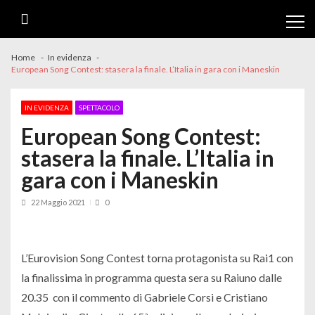
Skip
Skip
to
to
navigation
content
Home
In evidenza
European Song Contest: stasera la finale. L’Italia in gara con i Maneskin
IN EVIDENZA
SPETTACOLO
European Song Contest:
stasera la finale. L’Italia in
gara con i Maneskin
22 Maggio 2021
0
L’Eurovision Song Contest torna protagonista su Rai1 con
la finalissima in programma questa sera su Raiuno dalle
20.35 con il commento di Gabriele Corsi e Cristiano