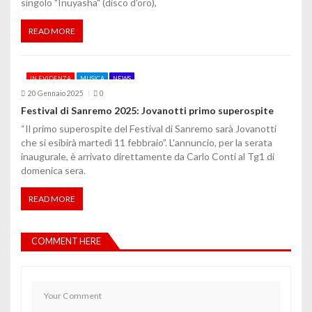
singolo "Inuyasha" (disco d'oro),
READ MORE
IN EVIDENZA
MUSICA
NEWS
20 Gennaio 2025
0
Festival di Sanremo 2025: Jovanotti primo superospite
“Il primo superospite del Festival di Sanremo sarà Jovanotti
che si esibirà martedì 11 febbraio”. L’annuncio, per la serata
inaugurale, è arrivato direttamente da Carlo Conti al Tg1 di
domenica sera.
READ MORE
COMMENT HERE