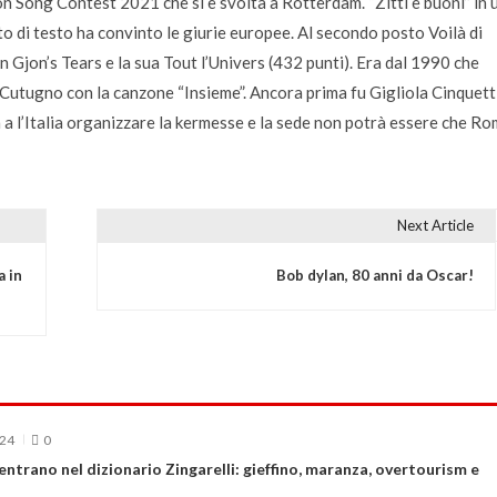
n Song Contest 2021 che si è svolta a Rotterdam. “Zitti e buoni” in 
o di testo ha convinto le giurie europee. Al secondo posto Voilà di
n Gjon’s Tears e la sua Tout l’Univers (432 punti). Era dal 1990 che
to Cutugno con la canzone “Insieme”. Ancora prima fu Gigliola Cinquett
 a l’Italia organizzare la kermesse e la sede non potrà essere che Ro
Next Article
a in
Bob dylan, 80 anni da Oscar!
024
0
ntrano nel dizionario Zingarelli: gieffino, maranza, overtourism e