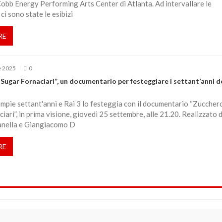
Cobb Energy Performing Arts Center di Atlanta. Ad intervallare le
ci sono state le esibizi
RE
e 2025
0
Sugar Fornaciari”, un documentario per festeggiare i settant’anni d
pie settant'anni e Rai 3 lo festeggia con il documentario “Zuccher
iari”, in prima visione, giovedì 25 settembre, alle 21.20. Realizzato 
anella e Giangiacomo D
RE