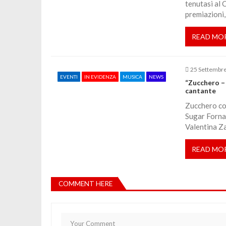
tenutasi al 
i
premiazioni, 
c
READ MO
o
25 Settembr
EVENTI
IN EVIDENZA
MUSICA
NEWS
“Zucchero – 
l
cantante
Zucchero com
i
Sugar Fornac
Valentina Z
READ MO
COMMENT HERE