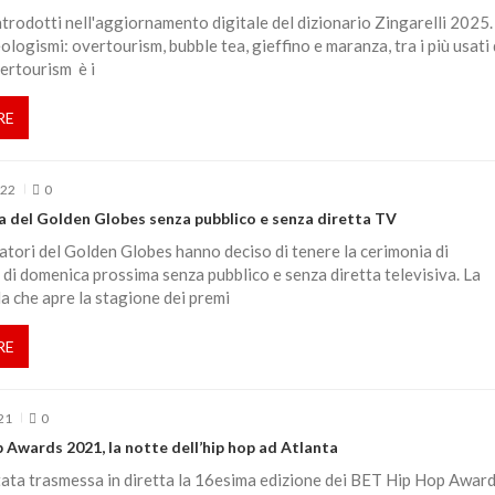
ntrodotti nell'aggiornamento digitale del dizionario Zingarelli 2025. 
eologismi: overtourism, bubble tea, gieffino e maranza, tra i più usati 
vertourism è i
RE
022
0
a del Golden Globes senza pubblico e senza diretta TV
atori del Golden Globes hanno deciso di tenere la cerimonia di
di domenica prossima senza pubblico e senza diretta televisiva. La
la che apre la stagione dei premi
RE
21
0
Awards 2021, la notte dell’hip hop ad Atlanta
stata trasmessa in diretta la 16esima edizione dei BET Hip Hop Award