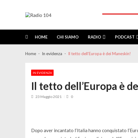
Skip
Skip
to
to
navigation
content
Radio 104
Like It !
HOME
CHI SIAMO
RADIO
PODCAST
Home
In evidenza
Il tetto dell’Europa è dei Maneskin!
IN EVIDENZA
Il tetto dell’Europa è 
23 Maggio 2021
0
Dopo aver incantato l’Italia hanno conquistato l’Eur