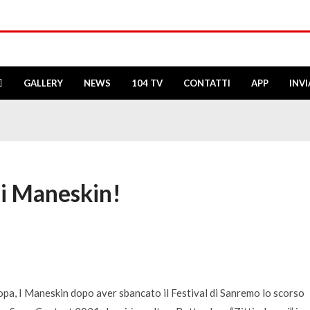
GALLERY
NEWS
104 TV
CONTATTI
APP
INV
dei Maneskin!
opa, I Maneskin dopo aver sbancato il Festival di Sanremo lo scorso