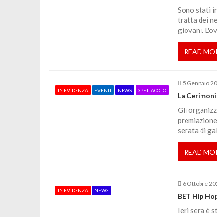
a
Sono stati i
tratta dei n
giovani. L'o
z
READ MO
i
o
5 Gennaio 2
IN EVIDENZA
EVENTI
NEWS
SPETTACOLO
La Cerimoni
n
Gli organizz
premiazione 
e
serata di ga
READ MO
a
r
6 Ottobre 20
IN EVIDENZA
NEWS
BET Hip Hop 
t
Ieri sera è 