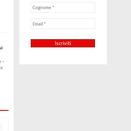
el
o –
da