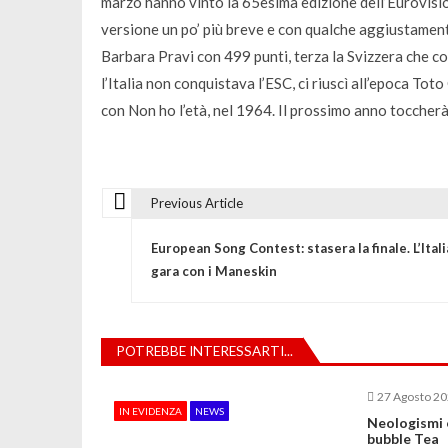
marzo hanno vinto la 65esima edizione dell’Eurovisio
versione un po’ più breve e con qualche aggiustament
Barbara Pravi con 499 punti, terza la Svizzera che co
l’Italia non conquistava l’ESC, ci riuscì all’epoca To
con Non ho l’età, nel 1964. Il prossimo anno toccherà
Previous Article
N
European Song Contest: stasera la finale. L’Itali
a
gara con i Maneskin
v
POTREBBE INTERESSARTI...
i
27 Agosto 2
IN EVIDENZA
NEWS
g
Neologismi e
bubble Tea