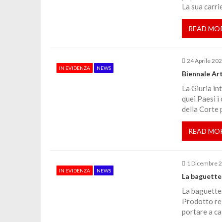
z
La sua carri
i
READ MO
o
24 Aprile 20
n
IN EVIDENZA
NEWS
Biennale Art
La Giuria in
e
quei Paesi i
della Corte 
a
READ MO
r
1 Dicembre 
t
IN EVIDENZA
NEWS
La baguette 
La baguette 
i
Prodotto rel
portare a c