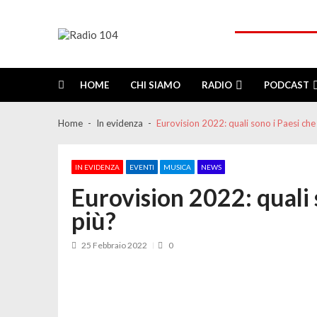
Skip
Skip
to
to
navigation
content
Radio 104
Like It !
HOME
CHI SIAMO
RADIO
PODCAST
Home
In evidenza
Eurovision 2022: quali sono i Paesi che
IN EVIDENZA
EVENTI
MUSICA
NEWS
Eurovision 2022: quali 
più?
25 Febbraio 2022
0