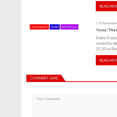
c
READ MO
o
10 Settembr
l
IN EVIDENZA
NEWS
SPETTACOLO
Torna “The 
i
Dopo il succ
condotto da 
21.20 su Rai
READ MO
COMMENT HERE