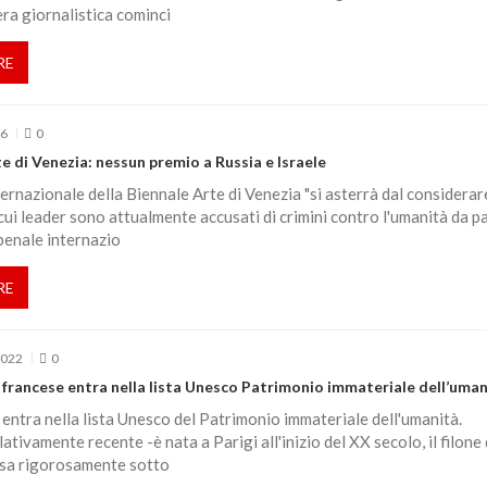
era giornalistica cominci
RE
26
0
e di Venezia: nessun premio a Russia e Israele
ternazionale della Biennale Arte di Venezia "si asterrà dal considerar
 cui leader sono attualmente accusati di crimini contro l'umanità da p
penale internazio
RE
2022
0
francese entra nella lista Unesco Patrimonio immateriale dell’uman
entra nella lista Unesco del Patrimonio immateriale dell'umanità.
ativamente recente -è nata a Parigi all'inizio del XX secolo, il filone
asa rigorosamente sotto