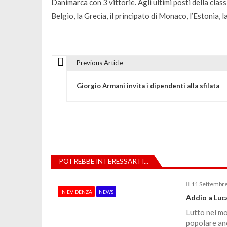
Danimarca con 3 vittorie. Agli ultimi posti della classi
Belgio, la Grecia, il principato di Monaco, l’Estonia, l
Previous Article
N
Giorgio Armani invita i dipendenti alla sfilata
a
v
i
POTREBBE INTERESSARTI...
g
11 Settembr
IN EVIDENZA
NEWS
a
Addio a Luca
Lutto nel mo
popolare anc