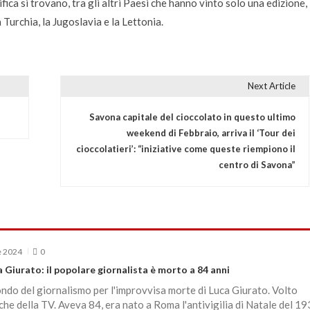
fica si trovano, tra gli altri Paesi che hanno vinto solo una edizione, 
a Turchia, la Jugoslavia e la Lettonia.
Next Article
Savona capitale del cioccolato in questo ultimo
weekend di Febbraio, arriva il ‘Tour dei
cioccolatieri’: “iniziative come queste riempiono il
centro di Savona”
e 2024
0
 Giurato: il popolare giornalista è morto a 84 anni
ndo del giornalismo per l'improvvisa morte di Luca Giurato. Volto
he della TV. Aveva 84, era nato a Roma l'antivigilia di Natale del 19