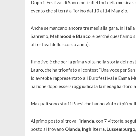
Dopo il Festival di Sanremo i riflettori della musica
evento che si terrà a Torino dal 10 al 14 Maggio.
Anche se mancano ancora tre mesi alla gara, in Italia 
Sanremo,
Mahmood e Blanco
, e perché quest’anno si
al festival dello scorso anno).
Il motivo è che per la prima volta nella storia del nos
Lauro
, che ha trionfato al contest “Una voce per San
lo avrebbe rappresentato all’Eurofestival e Emma Mus
nazione dopo essersi aggiudicata la medaglia d’oro a
Ma quali sono stati i Paesi che hanno vinto di più nel
Al primo posto si trova
l’Irlanda
, con 7 vittorie, segu
posto si trovano
Olanda
,
Inghilterra
,
Lussemburgo