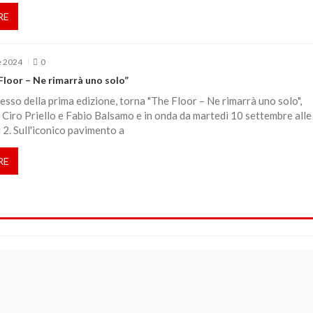
RE
e 2024
0
Floor – Ne rimarrà uno solo”
esso della prima edizione, torna "The Floor – Ne rimarrà uno solo",
Ciro Priello e Fabio Balsamo e in onda da martedì 10 settembre alle
 2. Sull'iconico pavimento a
RE