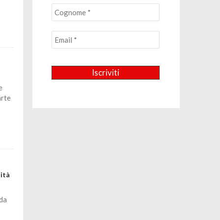
e
arte
ità
 da