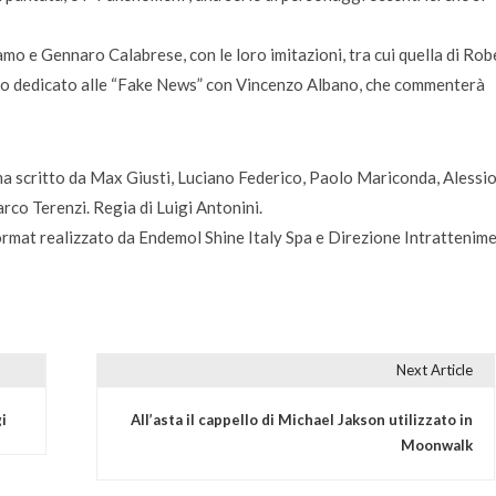
lamo e Gennaro Calabrese, con le loro imitazioni, tra cui quella di Ro
zio dedicato alle “Fake News” con Vincenzo Albano, che commenterà
ma scritto da Max Giusti, Luciano Federico, Paolo Mariconda, Alessi
rco Terenzi. Regia di Luigi Antonini.
format realizzato da Endemol Shine Italy Spa e Direzione Intrattenim
Next Article
i
All’asta il cappello di Michael Jakson utilizzato in
Moonwalk