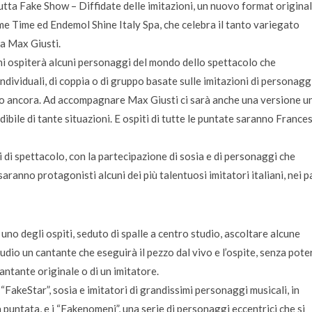
utta Fake Show – Diffidate delle imitazioni, un nuovo format origina
me Time ed Endemol Shine Italy Spa, che celebra il tanto variegato
a Max Giusti.
ni ospiterà alcuni personaggi del mondo dello spettacolo che
dividuali, di coppia o di gruppo basate sulle imitazioni di personagg
ltro ancora. Ad accompagnare Max Giusti ci sarà anche una versione un
dibile di tante situazioni. E ospiti di tutte le puntate saranno France
i spettacolo, con la partecipazione di sosia e di personaggi che
 saranno protagonisti alcuni dei più talentuosi imitatori italiani, nei p
 uno degli ospiti, seduto di spalle a centro studio, ascoltare alcune
tudio un cantante che eseguirà il pezzo dal vivo e l’ospite, senza pote
cantante originale o di un imitatore.
 “FakeStar”, sosia e imitatori di grandissimi personaggi musicali, in
 puntata, e i “Fakenomeni”, una serie di personaggi eccentrici che si