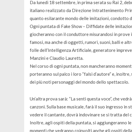
Da lunedì 18 settembre, in prima serata su Rai 2, deb
italiano realizzato da Direzione Intrattenimento Pri
quanto esilarante mondo delle imitazioni, condotto d
Ogni puntata di Fake Show – Diffidate delle imitazio
giocheranno con il conduttore misurandosi in prove in
famosi, ma anche di oggetti, rumori, suoni, balli e a
folle dell’Intelligenza Artificiale, generatore impreve
Manzini e Claudio Lauretta.
Nel corso di ogni puntata, non mancheranno momenti d
porteranno sul palco i loro “falsi d’autore” e, inoltre,
dei più noti personaggi del mondo dello spettacolo.
Un’altra prova sarà: “La senti questa voce”, che vedrà
canzoni. Sulla base musicale, farà il suo ingresso in s
vedere il cantante, dovrà indovinare se si tratta del 
Inoltre, agli ospiti della puntata, si aggiungeranno le
momenti che vedranno coinvolti anche gli ospiti della