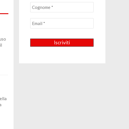
tuso
il
ella
a