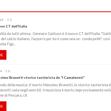
025
0
o CT dell’Italia
ialità da tutti attesa. Gennaro Gattuso è il nuovo CT dell'Italia. "Gat
del calcio italiano, l'azzurro per lui è come una se- conda pelle": così 
ella Figc,
RE
24
0
simo Brunetti storico tastierista de “I Camaleonti”
ndo della musica: è' morto Massimo Brunetti, lo storico tastierista d
leonti', nata negli anni 60. Il musicista è morto improvvisamente nell
ne di Pescara, cit
RE