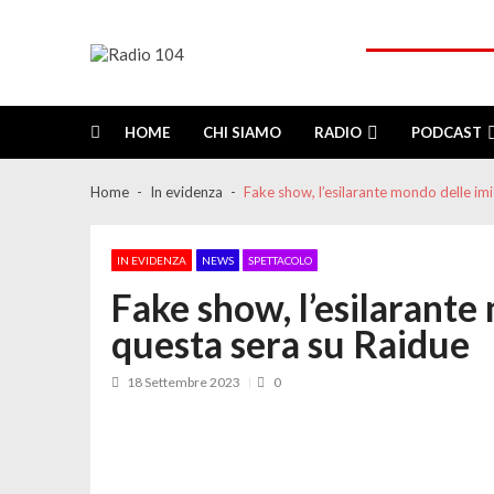
Skip
Skip
to
to
navigation
content
Radio 104
Like It !
HOME
CHI SIAMO
RADIO
PODCAST
Home
In evidenza
Fake show, l’esilarante mondo delle imi
IN EVIDENZA
NEWS
SPETTACOLO
Fake show, l’esilarante
questa sera su Raidue
18 Settembre 2023
0