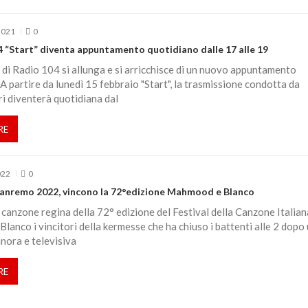
2021
0
4 “Start” diventa appuntamento quotidiano dalle 17 alle 19
o di Radio 104 si allunga e si arricchisce di un nuovo appuntamento
 A partire da lunedì 15 febbraio "Start", la trasmissione condotta da
i diventerà quotidiana dal
RE
022
0
 Sanremo 2022, vincono la 72°edizione Mahmood e Blanco
la canzone regina della 72° edizione del Festival della Canzone Italian
anco i vincitori della kermesse che ha chiuso i battenti alle 2 dopo
nora e televisiva
RE