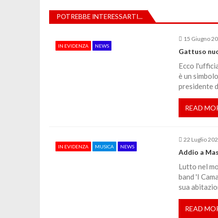
v
POTREBBE INTERESSARTI...
i
15 Giugno 2
IN EVIDENZA
NEWS
g
Gattuso nuov
Ecco l'uffic
a
è un simbolo 
presidente d
z
READ MO
i
22 Luglio 20
o
IN EVIDENZA
MUSICA
NEWS
Addio a Mas
Lutto nel mo
n
band 'I Cama
sua abitazio
e
READ MO