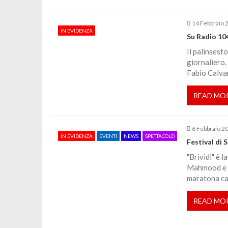
a
14 Febbraio 
r
IN EVIDENZA
Su Radio 10
Il palinsest
t
giornaliero.
Fabio Calvar
i
READ MO
c
o
6 Febbraio 2
IN EVIDENZA
EVENTI
NEWS
SPETTACOLO
Festival di
l
"Brividi" è 
Mahmood e Bl
maratona ca
i
READ MO