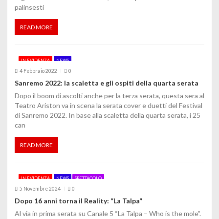
palinsesti
READ MORE
IN EVIDENZA
NEWS
4 Febbraio 2022
0
Sanremo 2022: la scaletta e gli ospiti della quarta serata
Dopo il boom di ascolti anche per la terza serata, questa sera al
Teatro Ariston va in scena la serata cover e duetti del Festival
di Sanremo 2022. In base alla scaletta della quarta serata, i 25
can
READ MORE
IN EVIDENZA
NEWS
SPETTACOLO
5 Novembre 2024
0
Dopo 16 anni torna il Reality: “La Talpa”
Al via in prima serata su Canale 5 “La Talpa – Who is the mole”.