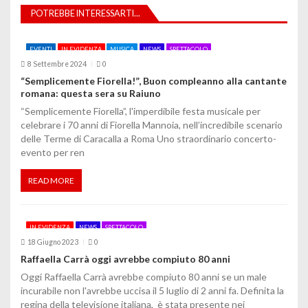
POTREBBE INTERESSARTI...
i
o
EVENTI
IN EVIDENZA
MUSICA
NEWS
SPETTACOLO
8 Settembre 2024
0
n
“Semplicemente Fiorella!”, Buon compleanno alla cantante
romana: questa sera su Raiuno
e
“Semplicemente Fiorella”, l'imperdibile festa musicale per
a
celebrare i 70 anni di Fiorella Mannoia, nell’incredibile scenario
delle Terme di Caracalla a Roma Uno straordinario concerto-
r
evento per ren
t
READ MORE
i
c
IN EVIDENZA
NEWS
SPETTACOLO
o
18 Giugno 2023
0
Raffaella Carrà oggi avrebbe compiuto 80 anni
l
Oggi Raffaella Carrà avrebbe compiuto 80 anni se un male
incurabile non l'avrebbe uccisa il 5 luglio di 2 anni fa. Definita la
i
regina della televisione italiana, è stata presente nei