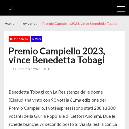
Skip
Skip
to
to
navigation
content
Home
In evidenza
Premio Campiello 2023, vince Benedetta Tobagi
IN EVIDENZA
NEWS
Premio Campiello 2023,
vince Benedetta Tobagi
17 Settembre 2023
0
Benedetta Tobagi con La Resistenza delle donne
(Einaudi) ha vinto con 90 voti la 61ma edizione del
Premio Campiello. I voti espressi sono stati 288 su 300
votanti della Giuria Popolare di Lettori Anonimi. Due le
schede bianche. Al secondo posto Silvia Ballestra con La