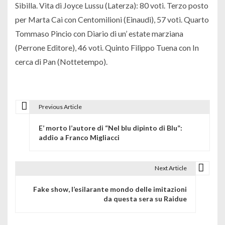
Sibilla. Vita di Joyce Lussu (Laterza): 80 voti. Terzo posto
per Marta Cai con Centomilioni (Einaudi), 57 voti. Quarto
Tommaso Pincio con Diario di un’ estate marziana
(Perrone Editore), 46 voti. Quinto Filippo Tuena con In
cerca di Pan (Nottetempo).
Previous Article
N
E’ morto l’autore di “Nel blu dipinto di Blu”:
a
addio a Franco Migliacci
v
i
Next Article
g
Fake show, l’esilarante mondo delle imitazioni
da questa sera su Raidue
a
z