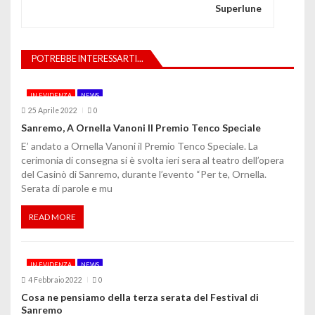
Superlune
a
z
POTREBBE INTERESSARTI...
i
o
IN EVIDENZA
NEWS
25 Aprile 2022
0
n
Sanremo, A Ornella Vanoni Il Premio Tenco Speciale
e
E’ andato a Ornella Vanoni il Premio Tenco Speciale. La
cerimonia di consegna si è svolta ieri sera al teatro dell’opera
a
del Casinò di Sanremo, durante l’evento “Per te, Ornella.
Serata di parole e mu
r
t
READ MORE
i
IN EVIDENZA
NEWS
c
4 Febbraio 2022
0
o
Cosa ne pensiamo della terza serata del Festival di
Sanremo