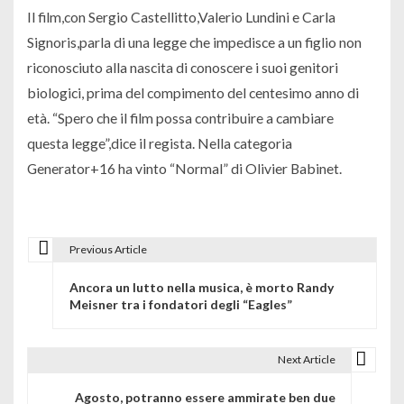
Il film,con Sergio Castellitto,Valerio Lundini e Carla
Signoris,parla di una legge che impedisce a un figlio non
riconosciuto alla nascita di conoscere i suoi genitori
biologici, prima del compimento del centesimo anno di
età. “Spero che il film possa contribuire a cambiare
questa legge”,dice il regista. Nella categoria
Generator+16 ha vinto “Normal” di Olivier Babinet.
Previous Article
N
Ancora un lutto nella musica, è morto Randy
a
Meisner tra i fondatori degli “Eagles”
v
i
Next Article
g
Agosto, potranno essere ammirate ben due