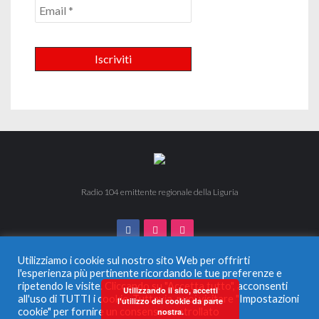
Radio 104 emittente regionale della Liguria
Utilizziamo i cookie sul nostro sito Web per offrirti
l'esperienza più pertinente ricordando le tue preferenze e
ripetendo le visite. Cliccando su "Accetta tutto", acconsenti
© 2024 Radio 104. Tutti i diritti riservati. Vietata la duplicazione
Utilizzando il sito, accetti
all'uso di TUTTI i cookie. Tuttavia, puoi visitare "Impostazioni
anche parziale.
l'utilizzo dei cookie da parte
Radio Monferrato Srl - P.IVA 00956220057 La società ha
cookie" per fornire un consenso controllato
nostra.