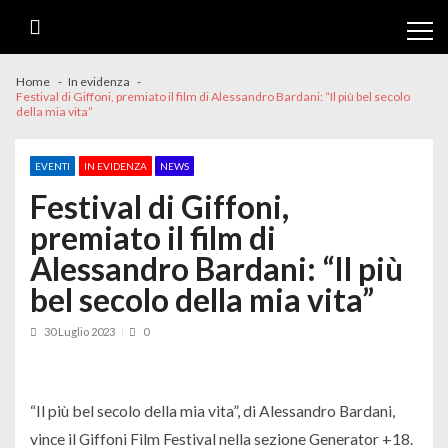
Skip
Skip
to
to
navigation
content
Home
In evidenza
Festival di Giffoni, premiato il film di Alessandro Bardani: “Il più bel secolo
della mia vita”
EVENTI
IN EVIDENZA
NEWS
Festival di Giffoni,
premiato il film di
Alessandro Bardani: “Il più
bel secolo della mia vita”
30 Luglio 2023
0
“Il più bel secolo della mia vita”, di Alessandro Bardani,
vince il Giffoni Film Festival nella sezione Generator +18.