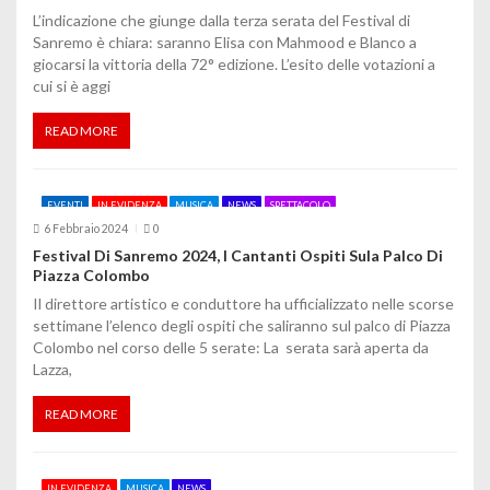
l
L’indicazione che giunge dalla terza serata del Festival di
Sanremo è chiara: saranno Elisa con Mahmood e Blanco a
i
giocarsi la vittoria della 72° edizione. L’esito delle votazioni a
cui si è aggi
READ MORE
EVENTI
IN EVIDENZA
MUSICA
NEWS
SPETTACOLO
6 Febbraio 2024
0
Festival Di Sanremo 2024, I Cantanti Ospiti Sula Palco Di
Piazza Colombo
Il direttore artistico e conduttore ha ufficializzato nelle scorse
settimane l’elenco degli ospiti che saliranno sul palco di Piazza
Colombo nel corso delle 5 serate: La serata sarà aperta da
Lazza,
READ MORE
IN EVIDENZA
MUSICA
NEWS