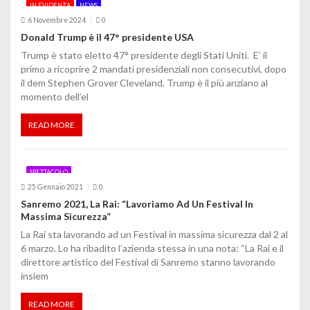
o
IN EVIDENZA
NEWS
6 Novembre 2024
0
n
Donald Trump è il 47° presidente USA
e
Trump è stato eletto 47° presidente degli Stati Uniti. E’ il
primo a ricoprire 2 mandati presidenziali non consecutivi, dopo
a
il dem Stephen Grover Cleveland. Trump è il più anziano al
momento dell’el
r
t
READ MORE
i
SPETTACOLO
c
25 Gennaio 2021
0
o
Sanremo 2021, La Rai: “Lavoriamo Ad Un Festival In
Massima Sicurezza”
l
La Rai sta lavorando ad un Festival in massima sicurezza dal 2 al
6 marzo. Lo ha ribadito l’azienda stessa in una nota: “La Rai e il
i
direttore artistico del Festival di Sanremo stanno lavorando
insiem
READ MORE