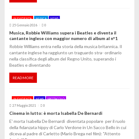
IN EVIDENZA
MUSICA
NEWS
25 Gennaio 2026
0
Musica, Robbie Williams supera i Beatles e diventa il
cantante inglese con maggior numero di album al n°1
Robbie Williams entra nella storia della musica britannica. Il
cantante inglese ha raggiunto un traguardo stra- ordinario
nella classifica degli album del Regno Unito, superando i
Beatles e diventando
READ MORE
IN EVIDENZA
NEWS
SPETTACOLO
27 Maggio 2021
0
Cinema in lutto: è morta Isabella De Bernardi
E' morta Isabella De Bernardi diventata popolare per il ruolo
della fidanzata hippy di Carlo Verdone in Un Sacco Bello in cui
diceva al padre di Carletto (Mario Brega nel film): "Attento