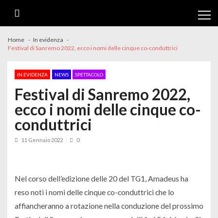
Skip
Skip
to
to
navigation
content
Home
In evidenza
Festival di Sanremo 2022, ecco i nomi delle cinque co-conduttrici
IN EVIDENZA
NEWS
SPETTACOLO
Festival di Sanremo 2022,
ecco i nomi delle cinque co-
conduttrici
11 Gennaio 2022
0
Nel corso dell’edizione delle 20 del TG1, Amadeus ha
reso noti i nomi delle cinque co-conduttrici che lo
affiancheranno a rotazione nella conduzione del prossimo