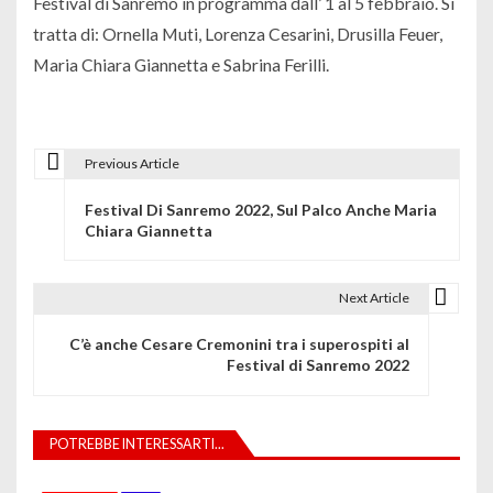
Festival di Sanremo in programma dall’ 1 al 5 febbraio. Si
tratta di: Ornella Muti, Lorenza Cesarini, Drusilla Feuer,
Maria Chiara Giannetta e Sabrina Ferilli.
Previous Article
N
Festival Di Sanremo 2022, Sul Palco Anche Maria
a
Chiara Giannetta
v
i
Next Article
g
C’è anche Cesare Cremonini tra i superospiti al
Festival di Sanremo 2022
a
z
POTREBBE INTERESSARTI...
i