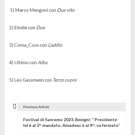
1) Marco Mengoni con
Due vite
2) Elodie con
Due
3) Coma_Cose con
L’addio
4) Ultimo con
Alba
5) Leo Gassmann con
Terzo cuore
Previous Article
N
Festival di Sanremo 2023, Benigni: ” Presidente
a
lei è al 2° mandato, Amadeus è al 4°: va fermato”
v