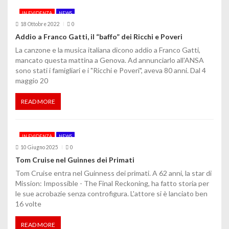
c
IN EVIDENZA
NEWS
o
18 Ottobre 2022
0
Addio a Franco Gatti, il “baffo” dei Ricchi e Poveri
l
La canzone e la musica italiana dicono addio a Franco Gatti,
mancato questa mattina a Genova. Ad annunciarlo all'ANSA
i
sono stati i famigliari e i "Ricchi e Poveri", aveva 80 anni. Dal 4
maggio 20
READ MORE
IN EVIDENZA
NEWS
10 Giugno 2025
0
Tom Cruise nel Guinnes dei Primati
Tom Cruise entra nel Guinness dei primati. A 62 anni, la star di
Mission: Impossible - The Final Reckoning, ha fatto storia per
le sue acrobazie senza controfigura. L'attore si è lanciato ben
16 volte
READ MORE