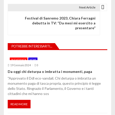
i
Next Article
g
Festival di Sanremo 2023, Chiara Ferragni
debutta in TV: “Da mesi mi esercito a
a
presentare”
z
i
POTREBBE INTERESSARTI...
o
IN EVIDENZA
NEWS
n
19 Gennaio 2024
0
e
Da oggi chi deturpa o imbratta i monumenti, paga
"Approvato il Ddl eco-vandali. Chi deturpa o imbratta un
a
monumento paga di tasca propria, questo principio è legge
dello Stato. Ringrazio il Parlamento, il Governo e i tanti
r
cittadini che mi hanno sos
t
READ MORE
i