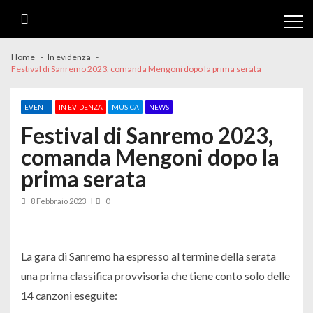
Skip
Skip
to
to
navigation
content
Home
In evidenza
Festival di Sanremo 2023, comanda Mengoni dopo la prima serata
EVENTI
IN EVIDENZA
MUSICA
NEWS
Festival di Sanremo 2023,
comanda Mengoni dopo la
prima serata
8 Febbraio 2023
0
La gara di Sanremo ha espresso al termine della serata
una prima classifica provvisoria che tiene conto solo delle
14 canzoni eseguite: