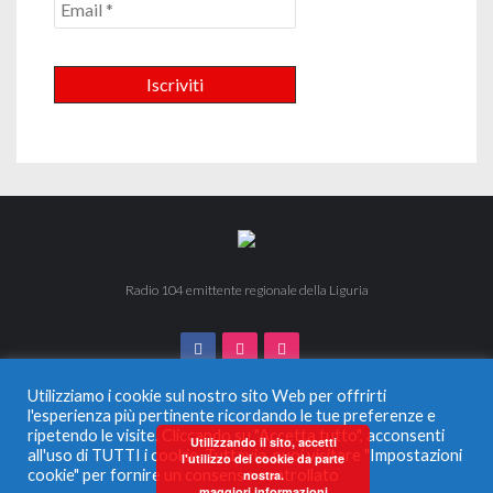
Radio 104 emittente regionale della Liguria
Utilizziamo i cookie sul nostro sito Web per offrirti
l'esperienza più pertinente ricordando le tue preferenze e
ripetendo le visite. Cliccando su "Accetta tutto", acconsenti
© 2024 Radio 104. Tutti i diritti riservati. Vietata la duplicazione
Utilizzando il sito, accetti
all'uso di TUTTI i cookie. Tuttavia, puoi visitare "Impostazioni
anche parziale.
l'utilizzo dei cookie da parte
Radio Monferrato Srl - P.IVA 00956220057 La società ha
cookie" per fornire un consenso controllato
nostra.
maggiori informazioni