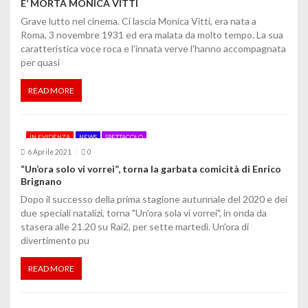
E’ MORTA MONICA VITTI
l
Grave lutto nel cinema. Ci lascia Monica Vitti, era nata a
Roma, 3 novembre 1931 ed era malata da molto tempo. La sua
i
caratteristica voce roca e l'innata verve l'hanno accompagnata
per quasi
READ MORE
IN EVIDENZA
NEWS
SPETTACOLO
6 Aprile 2021
0
“Un’ora solo vi vorrei”, torna la garbata comicità di Enrico
Brignano
Dopo il successo della prima stagione autunnale del 2020 e dei
due speciali natalizi, torna "Un'ora sola vi vorrei", in onda da
stasera alle 21.20 su Rai2, per sette martedì. Un'ora di
divertimento pu
READ MORE