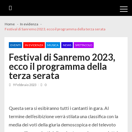
Skip
Skip
to
to
navigation
content
Home
In evidenza
Festival di Sanremo 2023, ecco il programma della terza serata
EVENTI
IN EVIDENZA
MUSICA
NEWS
SPETTACOLO
Festival di Sanremo 2023,
ecco il programma della
terza serata
9 Febbraio 2023
0
Questa sera si esibiranno tutti i cantanti in gara. Al
termine dell’esibizione verrà stilata una classifica con la
media dei voti della giuria demoscopica e del televoto