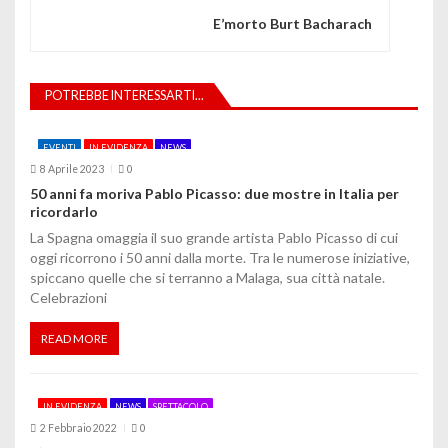
g
E’morto Burt Bacharach
a
z
POTREBBE INTERESSARTI...
i
o
EVENTI
IN EVIDENZA
NEWS
8 Aprile 2023
0
n
50 anni fa moriva Pablo Picasso: due mostre in Italia per
ricordarlo
e
La Spagna omaggia il suo grande artista Pablo Picasso di cui
a
oggi ricorrono i 50 anni dalla morte. Tra le numerose iniziative,
spiccano quelle che si terranno a Malaga, sua città natale.
r
Celebrazioni
t
READ MORE
i
c
IN EVIDENZA
NEWS
SPETTACOLO
o
2 Febbraio 2022
0