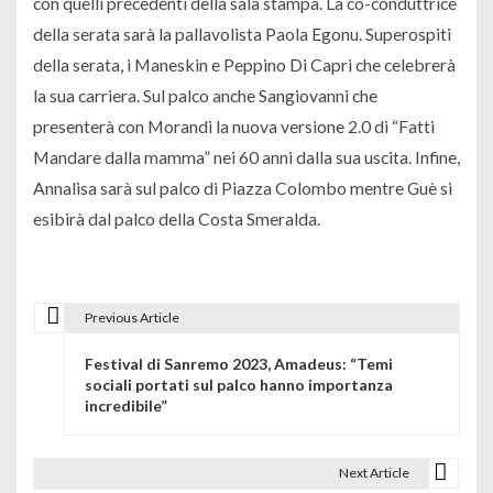
con quelli precedenti della sala stampa. La co-conduttrice
della serata sarà la pallavolista Paola Egonu. Superospiti
della serata, i Maneskin e Peppino Di Capri che celebrerà
la sua carriera. Sul palco anche Sangiovanni che
presenterà con Morandi la nuova versione 2.0 di “Fatti
Mandare dalla mamma” nei 60 anni dalla sua uscita. Infine,
Annalisa sarà sul palco di Piazza Colombo mentre Guè si
esibirà dal palco della Costa Smeralda.
Previous Article
N
Festival di Sanremo 2023, Amadeus: “Temi
a
sociali portati sul palco hanno importanza
incredibile”
v
i
Next Article