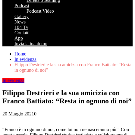
Diretta Streaming
Podcast
Podcast Video
Gallery
News
104 Tv
Contatti
App
Invia la tua demo
Home
In evidenza
Filippo Destrieri e la sua amicizia con Franco Battiato: “Resta
in ognuno di noi”
In evidenza
Filippo Destrieri e la sua amicizia con
Franco Battiato: “Resta in ognuno di noi”
20 Maggio 2021
0
“Franco è in ognuno di noi, come lui non ne nasceranno più”. Con
queste parole, Filippo Destrieri storico tastierista e collaboratore di