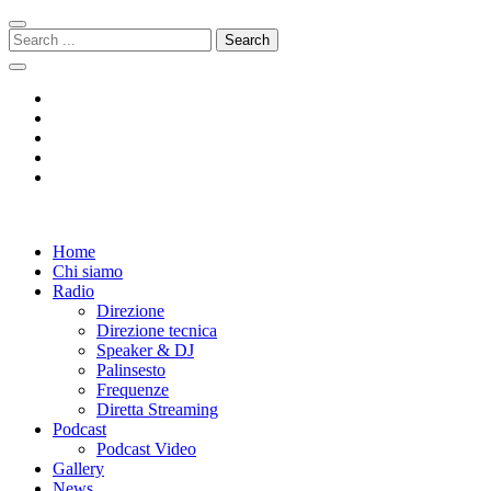
Skip
Skip
to
to
Search
navigation
content
for:
Radio 104
Like It !
Home
Chi siamo
Radio
Direzione
Direzione tecnica
Speaker & DJ
Palinsesto
Frequenze
Diretta Streaming
Podcast
Podcast Video
Gallery
News