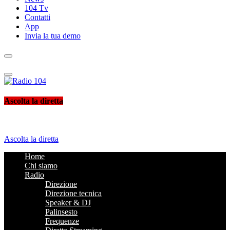
104 Tv
Contatti
App
Invia la tua demo
Radio 104
Like It !
Ascolta la diretta
Ascolta la diretta
Home
Chi siamo
Radio
Direzione
Direzione tecnica
Speaker & DJ
Palinsesto
Frequenze