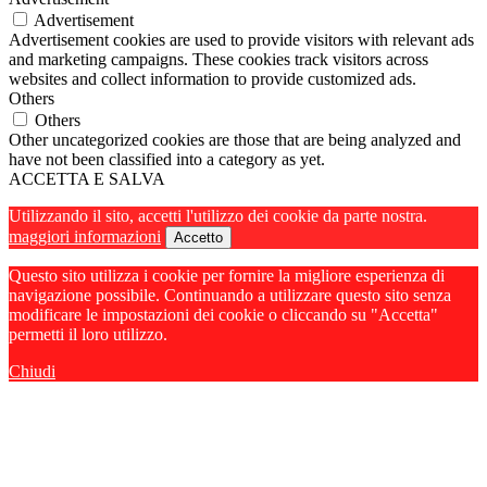
Advertisement
Advertisement cookies are used to provide visitors with relevant ads
and marketing campaigns. These cookies track visitors across
websites and collect information to provide customized ads.
Others
Others
Other uncategorized cookies are those that are being analyzed and
have not been classified into a category as yet.
ACCETTA E SALVA
Utilizzando il sito, accetti l'utilizzo dei cookie da parte nostra.
maggiori informazioni
Accetto
Questo sito utilizza i cookie per fornire la migliore esperienza di
navigazione possibile. Continuando a utilizzare questo sito senza
modificare le impostazioni dei cookie o cliccando su "Accetta"
permetti il loro utilizzo.
Chiudi