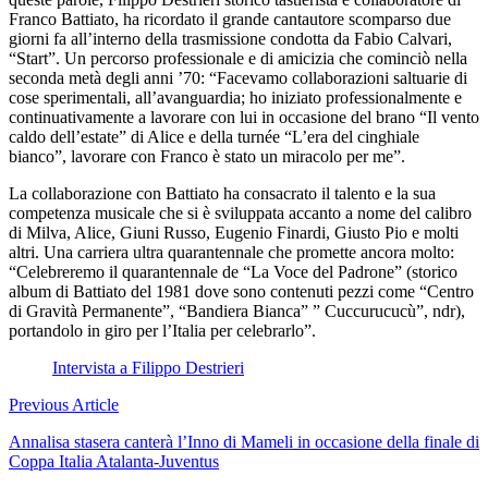
Franco Battiato, ha ricordato il grande cantautore scomparso due
giorni fa all’interno della trasmissione condotta da Fabio Calvari,
“Start”. Un percorso professionale e di amicizia che cominciò nella
seconda metà degli anni ’70: “Facevamo collaborazioni saltuarie di
cose sperimentali, all’avanguardia; ho iniziato professionalmente e
continuativamente a lavorare con lui in occasione del brano “Il vento
caldo dell’estate” di Alice e della turnée “L’era del cinghiale
bianco”, lavorare con Franco è stato un miracolo per me”.
La collaborazione con Battiato ha consacrato il talento e la sua
competenza musicale che si è sviluppata accanto a nome del calibro
di Milva, Alice, Giuni Russo, Eugenio Finardi, Giusto Pio e molti
altri. Una carriera ultra quarantennale che promette ancora molto:
“Celebreremo il quarantennale de “La Voce del Padrone” (storico
album di Battiato del 1981 dove sono contenuti pezzi come “Centro
di Gravità Permanente”, “Bandiera Bianca” ”
Cuccurucucù”, ndr),
portandolo in giro per l’Italia per celebrarlo”.
Intervista a Filippo Destrieri
Navigazione
Previous Article
articoli
Annalisa stasera canterà l’Inno di Mameli in occasione della finale di
Coppa Italia Atalanta-Juventus