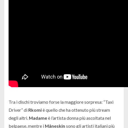
Tra i dischi troviamo forse la maggiore sorpresa: “
Taxi
Driver”
di
Rkomi
è quello che ha ottenuto più stream
degli altri.
Madame
è l’artista donna più ascoltata nel
belpaese, mentre i
Måneskin
sono gli artisti italiani più