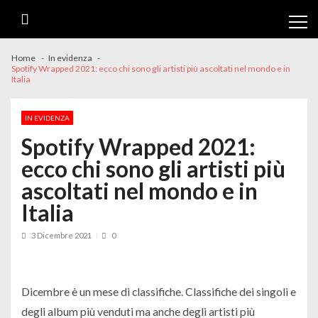
Skip
Skip
to
to
navigation
content
Home
In evidenza
Spotify Wrapped 2021: ecco chi sono gli artisti più ascoltati nel mondo e in
Italia
IN EVIDENZA
Spotify Wrapped 2021:
ecco chi sono gli artisti più
ascoltati nel mondo e in
Italia
3 Dicembre 2021
0
Dicembre è un mese di classifiche. Classifiche dei singoli e
degli album più venduti ma anche degli artisti più