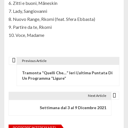
6. Zitti e buoni, Måneskin
7. Lady, Sangiovanni
8. Nuovo Range, Rkomi (feat. Sfera Ebbasta)
9. Partire da te, Rkomi
10. Voce, Madame
Previous Article
N
Tramonta “Quelli Che…” Ieri L’ultima Puntata Di
a
Un Programma “Ligure”
v
i
Next Article
g
Settimana dal 3 al 9 Dicembre 2021
a
z