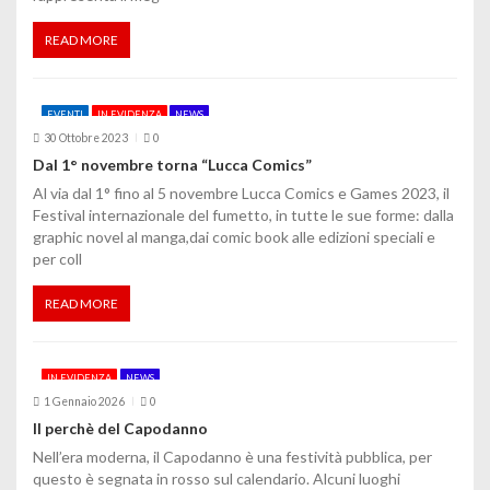
READ MORE
EVENTI
IN EVIDENZA
NEWS
30 Ottobre 2023
0
Dal 1° novembre torna “Lucca Comics”
Al via dal 1° fino al 5 novembre Lucca Comics e Games 2023, il
Festival internazionale del fumetto, in tutte le sue forme: dalla
graphic novel al manga,dai comic book alle edizioni speciali e
per coll
READ MORE
IN EVIDENZA
NEWS
1 Gennaio 2026
0
Il perchè del Capodanno
Nell’era moderna, il Capodanno è una festività pubblica, per
questo è segnata in rosso sul calendario. Alcuni luoghi