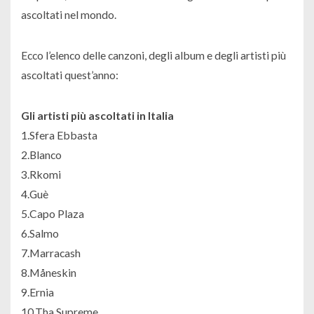
ascoltati nel mondo.
Ecco l’elenco delle canzoni, degli album e degli artisti più
ascoltati quest’anno:
Gli artisti più ascoltati in Italia
1.Sfera Ebbasta
2.Blanco
3.Rkomi
4.Guè
5.Capo Plaza
6.Salmo
7.Marracash
8.Måneskin
9.Ernia
10.Tha Supreme