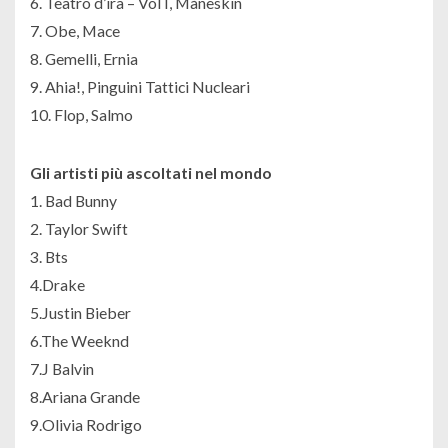
6. Teatro d’ira – Vol I, Måneskin
7. Obe, Mace
8. Gemelli, Ernia
9. Ahia!, Pinguini Tattici Nucleari
10. Flop, Salmo
Gli artisti più ascoltati nel mondo
1. Bad Bunny
2. Taylor Swift
3. Bts
4.Drake
5.Justin Bieber
6.The Weeknd
7.J Balvin
8.Ariana Grande
9.Olivia Rodrigo