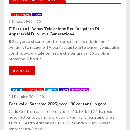
POTREBBE INTERESSARTI...
i
IN EVIDENZA
NEWS
o
24 Agosto 2021
0
E’ Partito Il Bonus Televisione Per L’acquisto Di
n
Apparecchi Di Nuova Generazione
e
Il 23 agosto si sono aperte le procedure per richiedere il
bonus rottamazione TV per l’acquisto di televisori compatibili
a
con il nuovo digitale terrestre che partirà dal 15 ottobre
prossimo. Il bonus
r
t
READ MORE
i
EVENTI
IN EVIDENZA
MUSICA
NEWS
SPETTACOLO
c
1 Dicembre 2024
0
o
Festival di Sanremo 2025, ecco i 30 cantanti in gara
Carlo Conti durante l'edizione delle 13.10 del TG1 ha reso
l
noto i 30 partecipanti al prossimo Festival di Sanremo che si
terrà al Teatro Ariston dall'11 al 15 febbraio 2025. Il cast
i
rappresenta il meg