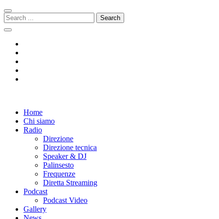
Skip
Skip
to
to
Search
navigation
content
for:
Radio 104
Like It !
Home
Chi siamo
Radio
Direzione
Direzione tecnica
Speaker & DJ
Palinsesto
Frequenze
Diretta Streaming
Podcast
Podcast Video
Gallery
News