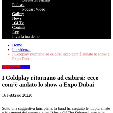
Diretta Streaming
Podcast
Podcast Video
Gallery
News
104 Tv
Contatti
App
Invia la tua demo
Home
In evidenza
I Coldplay ritornano ad esibirsi: ecco com’è andato lo show a
Expo Dubai
In evidenza
News
I Coldplay ritornano ad esibirsi: ecco
com’è andato lo show a Expo Dubai
16 Febbraio 2022
0
Sotto una suggestiva luna piena, la band ha eseguito le hit più amate
e le canzoni del nuovo album “Music Of The Spheres”, uscito lo