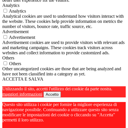
better user experience for the visitors.
Analytics
Analytics
Analytical cookies are used to understand how visitors interact with
the website. These cookies help provide information on metrics the
number of visitors, bounce rate, traffic source, etc.
Advertisement
Advertisement
Advertisement cookies are used to provide visitors with relevant ads
and marketing campaigns. These cookies track visitors across
websites and collect information to provide customized ads.
Others
Others
Other uncategorized cookies are those that are being analyzed and
have not been classified into a category as yet.
ACCETTA E SALVA
Utilizzando il sito, accetti l'utilizzo dei cookie da parte nostra.
maggiori informazioni
Accetto
Questo sito utilizza i cookie per fornire la migliore esperienza di
navigazione possibile. Continuando a utilizzare questo sito senza
modificare le impostazioni dei cookie o cliccando su "Accetta"
permetti il loro utilizzo.