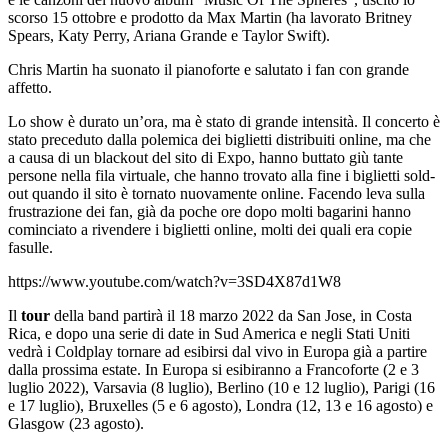
scorso 15 ottobre e prodotto da Max Martin (ha lavorato Britney
Spears, Katy Perry, Ariana Grande e Taylor Swift).
Chris Martin ha suonato il pianoforte e salutato i fan con grande
affetto.
Lo show è durato un’ora, ma è stato di grande intensità. Il concerto è
stato preceduto dalla polemica dei biglietti distribuiti online, ma che
a causa di un blackout del sito di Expo, hanno buttato giù tante
persone nella fila virtuale, che hanno trovato alla fine i biglietti sold-
out quando il sito è tornato nuovamente online. Facendo leva sulla
frustrazione dei fan, già da poche ore dopo molti bagarini hanno
cominciato a rivendere i biglietti online, molti dei quali era copie
fasulle.
https://www.youtube.com/watch?v=3SD4X87d1W8
Il
tour
della band partirà il 18 marzo 2022 da San Jose, in Costa
Rica, e dopo una serie di date in Sud America e negli Stati Uniti
vedrà i Coldplay tornare ad esibirsi dal vivo in Europa già a partire
dalla prossima estate. In Europa si esibiranno a Francoforte (2 e 3
luglio 2022), Varsavia (8 luglio), Berlino (10 e 12 luglio), Parigi (16
e 17 luglio), Bruxelles (5 e 6 agosto), Londra (12, 13 e 16 agosto) e
Glasgow (23 agosto).