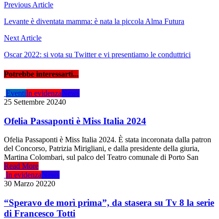
Navigazione
Previous Article
articoli
Levante è diventata mamma: è nata la piccola Alma Futura
Next Article
Oscar 2022: si vota su Twitter e vi presentiamo le conduttrici
Potrebbe interessarti...
Eventi
In evidenza
News
25 Settembre 2024
0
Ofelia Passaponti è Miss Italia 2024
Ofelia Passaponti è Miss Italia 2024. È stata incoronata dalla patron
del Concorso, Patrizia Mirigliani, e dalla presidente della giuria,
Martina Colombari, sul palco del Teatro comunale di Porto San
Read More
In evidenza
News
30 Marzo 2022
0
“Speravo de morì prima”, da stasera su Tv 8 la serie
di Francesco Totti