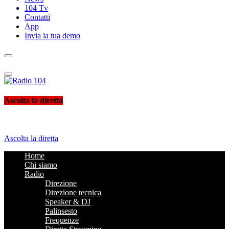
104 Tv
Contatti
App
Invia la tua demo
Radio 104
Like It !
Ascolta la diretta
Ascolta la diretta
Home
Chi siamo
Radio
Direzione
Direzione tecnica
Speaker & DJ
Palinsesto
Frequenze