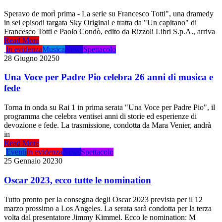
Speravo de morì prima - La serie su Francesco Totti", una dramedy
in sei episodi targata Sky Original e tratta da "Un capitano" di
Francesco Totti e Paolo Condò, edito da Rizzoli Libri S.p.A., arriva
Read More
In evidenza
Musica
News
Spettacolo
28 Giugno 2025
0
Una Voce per Padre Pio celebra 26 anni di musica e
fede
Torna in onda su Rai 1 in prima serata "Una Voce per Padre Pio", il
programma che celebra ventisei anni di storie ed esperienze di
devozione e fede. La trasmissione, condotta da Mara Venier, andrà
in
Read More
Eventi
In evidenza
News
Spettacolo
25 Gennaio 2023
0
Oscar 2023, ecco tutte le nomination
Tutto pronto per la consegna degli Oscar 2023 prevista per il 12
marzo prossimo a Los Angeles. La serata sarà condotta per la terza
volta dal presentatore Jimmy Kimmel. Ecco le nomination: M