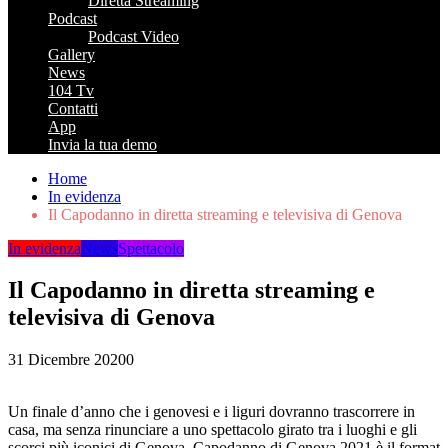
Diretta Streaming
Podcast
Podcast Video
Gallery
News
104 Tv
Contatti
App
Invia la tua demo
Home
In evidenza
Il Capodanno in diretta streaming e televisiva di Genova
In evidenza
News
Spettacolo
Il Capodanno in diretta streaming e
televisiva di Genova
31 Dicembre 2020
0
Un finale d’anno che i genovesi e i liguri dovranno trascorrere in
casa, ma senza rinunciare a uno spettacolo girato tra i luoghi e gli
scorci più iconici di Genova. Capodanno di Genova 2021 è il format