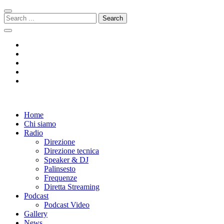
Skip
Skip
to
to
Search
navigation
content
for:
Radio 104
Like It !
Home
Chi siamo
Radio
Direzione
Direzione tecnica
Speaker & DJ
Palinsesto
Frequenze
Diretta Streaming
Podcast
Podcast Video
Gallery
News