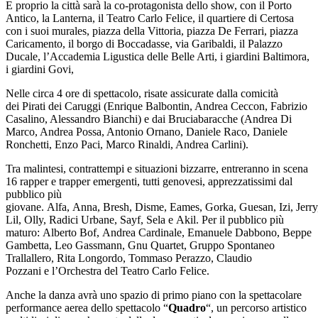
E proprio la città sarà la co-protagonista dello show, con il Porto
Antico, la Lanterna, il Teatro Carlo Felice, il quartiere di Certosa
con i suoi murales, piazza della Vittoria, piazza De Ferrari, piazza
Caricamento, il borgo di Boccadasse, via Garibaldi, il Palazzo
Ducale, l’Accademia Ligustica delle Belle Arti, i giardini Baltimora,
i giardini Govi,
Nelle circa 4 ore di spettacolo, risate assicurate dalla comicità
dei Pirati dei Caruggi (Enrique Balbontin, Andrea Ceccon, Fabrizio
Casalino, Alessandro Bianchi) e dai Bruciabaracche (Andrea Di
Marco, Andrea Possa, Antonio Ornano, Daniele Raco, Daniele
Ronchetti, Enzo Paci, Marco Rinaldi, Andrea Carlini).
Tra malintesi, contrattempi e situazioni bizzarre, entreranno in scena
16 rapper e trapper emergenti, tutti genovesi, apprezzatissimi dal
pubblico più
giovane. Alfa, Anna, Bresh, Disme, Eames, Gorka, Guesan, Izi, Jerry
Lil, Olly, Radici Urbane, Sayf, Sela e Akil. Per il pubblico più
maturo: Alberto Bof, Andrea Cardinale, Emanuele Dabbono, Beppe
Gambetta, Leo Gassmann, Gnu Quartet, Gruppo Spontaneo
Trallallero, Rita Longordo, Tommaso Perazzo, Claudio
Pozzani e l’Orchestra del Teatro Carlo Felice.
Anche la danza avrà uno spazio di primo piano con la spettacolare
performance aerea dello spettacolo “
Quadro
“, un percorso artistico