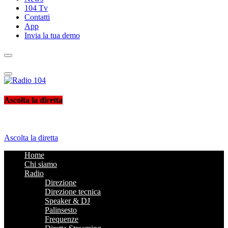
104 Tv
Contatti
App
Invia la tua demo
Radio 104
Like It !
Ascolta la diretta
Ascolta la diretta
Home
Chi siamo
Radio
Direzione
Direzione tecnica
Speaker & DJ
Palinsesto
Frequenze