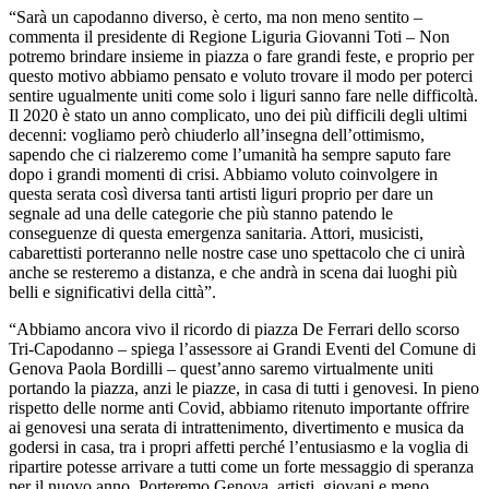
“Sarà un capodanno diverso, è certo, ma non meno sentito –
commenta il presidente di Regione Liguria Giovanni Toti – Non
potremo brindare insieme in piazza o fare grandi feste, e proprio per
questo motivo abbiamo pensato e voluto trovare il modo per poterci
sentire ugualmente uniti come solo i liguri sanno fare nelle difficoltà.
Il 2020 è stato un anno complicato, uno dei più difficili degli ultimi
decenni: vogliamo però chiuderlo all’insegna dell’ottimismo,
sapendo che ci rialzeremo come l’umanità ha sempre saputo fare
dopo i grandi momenti di crisi. Abbiamo voluto coinvolgere in
questa serata così diversa tanti artisti liguri proprio per dare un
segnale ad una delle categorie che più stanno patendo le
conseguenze di questa emergenza sanitaria. Attori, musicisti,
cabarettisti porteranno nelle nostre case uno spettacolo che ci unirà
anche se resteremo a distanza, e che andrà in scena dai luoghi più
belli e significativi della città”.
“Abbiamo ancora vivo il ricordo di piazza De Ferrari dello scorso
Tri-Capodanno – spiega l’assessore ai Grandi Eventi del Comune di
Genova Paola Bordilli – quest’anno saremo virtualmente uniti
portando la piazza, anzi le piazze, in casa di tutti i genovesi. In pieno
rispetto delle norme anti Covid, abbiamo ritenuto importante offrire
ai genovesi una serata di intrattenimento, divertimento e musica da
godersi in casa, tra i propri affetti perché l’entusiasmo e la voglia di
ripartire potesse arrivare a tutti come un forte messaggio di speranza
per il nuovo anno. Porteremo Genova, artisti, giovani e meno