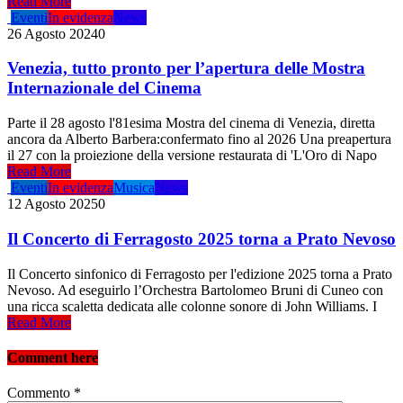
Read More
Eventi
In evidenza
News
26 Agosto 2024
0
Venezia, tutto pronto per l’apertura delle Mostra
Internazionale del Cinema
Parte il 28 agosto l'81esima Mostra del cinema di Venezia, diretta
ancora da Alberto Barbera:confermato fino al 2026 Una preapertura
il 27 con la proiezione della versione restaurata di 'L'Oro di Napo
Read More
Eventi
In evidenza
Musica
News
12 Agosto 2025
0
Il Concerto di Ferragosto 2025 torna a Prato Nevoso
Il Concerto sinfonico di Ferragosto per l'edizione 2025 torna a Prato
Nevoso. Ad eseguirlo l’Orchestra Bartolomeo Bruni di Cuneo con
una ricca scaletta dedicata alle colonne sonore di John Williams. I
Read More
Comment here
Commento
*