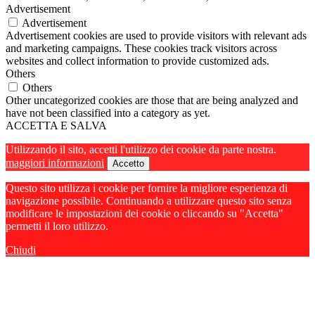
Advertisement
Advertisement
Advertisement cookies are used to provide visitors with relevant ads
and marketing campaigns. These cookies track visitors across
websites and collect information to provide customized ads.
Others
Others
Other uncategorized cookies are those that are being analyzed and
have not been classified into a category as yet.
ACCETTA E SALVA
Utilizzando il sito, accetti l'utilizzo dei cookie da parte nostra.
maggiori informazioni
Accetto
Questo sito utilizza i cookie per fornire la migliore esperienza di
navigazione possibile. Continuando a utilizzare questo sito senza
modificare le impostazioni dei cookie o cliccando su "Accetta"
permetti il loro utilizzo.
Chiudi