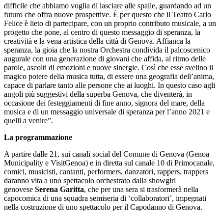
difficile che abbiamo voglia di lasciare alle spalle, guardando ad un
futuro che offra nuove prospettive. È per questo che il Teatro Carlo
Felice è lieto di partecipare, con un proprio contributo musicale, a un
progetto che pone, al centro di questo messaggio di speranza, la
creatività e la vena artistica della città di Genova. Affianca la
speranza, la gioia che la nostra Orchestra condivida il palcoscenico
augurale con una generazione di giovani che affida, al ritmo delle
parole, ascolti di emozioni e nuove sinergie. Così che esse svelino il
magico potere della musica tutta, di essere una geografia dell’anima,
capace di parlare tanto alle persone che ai luoghi. In questo caso agli
angoli più suggestivi della superba Genova, che diventerà, in
occasione dei festeggiamenti di fine anno, signora del mare, della
musica e di un messaggio universale di speranza per l’anno 2021 e
quelli a venire”.
La programmazione
A partire dalle 21, sui canali social del Comune di Genova (Genoa
Municipality e VisitGenoa) e in diretta sul canale 10 di Primocanale,
comici, musicisti, cantanti, performers, danzatori, rappers, trappers
daranno vita a uno spettacolo orchestrato dalla showgirl
genovese
Serena Garitta
, che per una sera si trasformerà nella
capocomica di una squadra semiseria di ‘collaboratori’, impegnati
nella costruzione di uno spettacolo per il Capodanno di Genova.