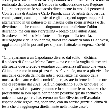
realizzato dal Comune di Genova in collaborazione con Regione
Liguria per portare lo spettacolo direttamente in casa dei genovesi.
Con la regia di Andrea e Carlo Parodi, circa 50 artisti genovesi tra
comici, attori, cantanti, musicisti e gli emergenti rapper, trapper si
alterneranno in un palinsesto all’insegna della spensieratezza e del
divertimento, che contraddistinguono come tradizione l’ultima notte
dell’anno, ma con uno storytelling – ideato dagli autori Anna
Scardovelli e Matteo Monforte – all’insegna della tenacia,
dell’orgoglio e della solidarietà, valori che caratterizzano i Genovesi,
oggi ancora più importanti per superare l’attuale emergenza Covid-
19.
“Ci prepariamo a un Capodanno diverso dal solito – dichiara
il sindaco di Genova Marco Bucci – ma è tanta la voglia di lasciarci
alle spalle questo 2020 e guardare con speranza all’anno che verrà.
Ci incontreremo in una piazza che sarà virtuale, ma resa più viva che
mai dalle capacità dei nostri artisti: eccellenze nel campo della
musica, del teatro e della comicità, per passare insieme le ultime ore
che ci separano dal 2021. Sarà un capodanno 100% genovese: lo
sono gli artisti che parteciperanno e lo sono tutte le maestranze che
presteranno la loro opera per rendere possibile questo spettacolo
unico nel suo genere. Passeremo un San Silvestro nell’assoluto
rispetto delle regole, ma, speriamo, con un sorriso grazie al clima di
festa che ci raggiungerà direttamente nelle nostre case”.