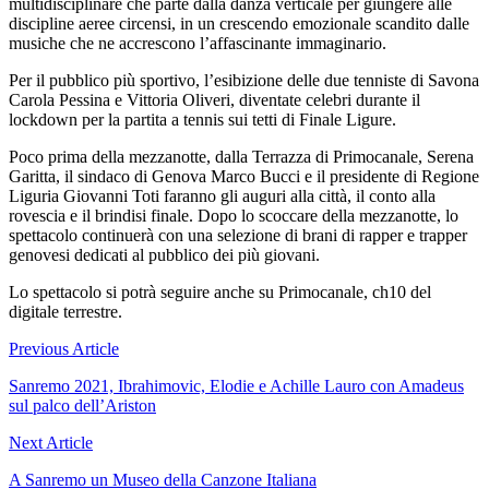
multidisciplinare che parte dalla danza verticale per giungere alle
discipline aeree circensi, in un crescendo emozionale scandito dalle
musiche che ne accrescono l’affascinante immaginario.
Per il pubblico più sportivo, l’esibizione delle due tenniste di Savona
Carola Pessina e Vittoria Oliveri, diventate celebri durante il
lockdown per la partita a tennis sui tetti di Finale Ligure.
Poco prima della mezzanotte, dalla Terrazza di Primocanale, Serena
Garitta, il sindaco di Genova Marco Bucci e il presidente di Regione
Liguria Giovanni Toti faranno gli auguri alla città, il conto alla
rovescia e il brindisi finale. Dopo lo scoccare della mezzanotte, lo
spettacolo continuerà con una selezione di brani di rapper e trapper
genovesi dedicati al pubblico dei più giovani.
Lo spettacolo si potrà seguire anche su Primocanale, ch10 del
digitale terrestre.
Navigazione
Previous Article
articoli
Sanremo 2021, Ibrahimovic, Elodie e Achille Lauro con Amadeus
sul palco dell’Ariston
Next Article
A Sanremo un Museo della Canzone Italiana