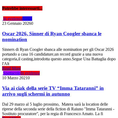
Potrebbe interessarti...
In evidenza
News
23 Gennaio 2026
0
Oscar 2026, Sinner di Ryan Coogler sbanca le
nomination
Sinners di Ryan Coogler sbanca alle nomination per gli Oscar 2026
portando a casa 16 candidature,un record grazie a una nuova
categoria,il casting,introdotta questo anno.Segue Una Battaglia dopo
l'Alt
Read More
Spettacolo
In evidenza
10 Marzo 2021
0
Via ai ciak della serie TV “Imma Tataranni” in
arrivo sugli schermi in autunno
Dal 29 marzo al 5 luglio prossimo, Matera sarà la location delle
riprese della seconda serie della fiction di Raiuno ''Imma Tataranni -
Sostituto procuratore'', per la regia di Francesco Amato. La fi