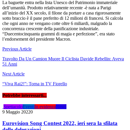
La baguette entra nella lista Unesco del Patrimonio immateriale
dell’umanità. Prodotto relativamente recente -è nata a Parigi
all’inizio del XX secolo, il filone da portare a casa rigorosamente
sotto braccio è il pane preferito di 12 milioni di francesi. Si calcola
che ogni anno ne vengano cotte oltre 6 miliardi, malgrado la
concorrenza crescente della panificazione industriale.
“Duecentocinquanta grammi di magia e perfezione”, era stato
l’endorsement del presidente Macron.
Navigazione
Previous Article
articoli
Travolto Da Un Camion Muore Il Ciclista Davide Rebellin: Aveva
51 Anni
Next Article
“Viva Rai2!”: Torna in TV Fiorello
Potrebbe interessarti...
Spettacolo
Eventi
In evidenza
News
9 Maggio 2022
0
Eurovision Song Contest 2022, ieri sera la sfilata
delle delegazioni