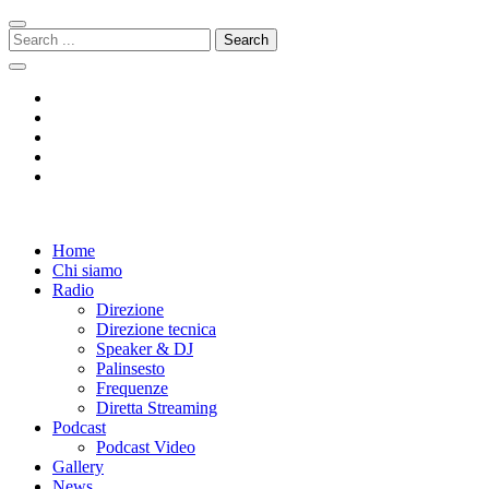
Skip
Skip
to
to
Search
navigation
content
for:
Radio 104
Like It !
Home
Chi siamo
Radio
Direzione
Direzione tecnica
Speaker & DJ
Palinsesto
Frequenze
Diretta Streaming
Podcast
Podcast Video
Gallery
News