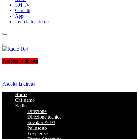
104 Tv
Contatti
App
Invia la tua demo
Radio 104
Like It !
Ascolta la diretta
Ascolta la diretta
Home
Chi siamo
Radio
Direzione
Direzione tecnica
Speaker & DJ
Palinsesto
Frequenze