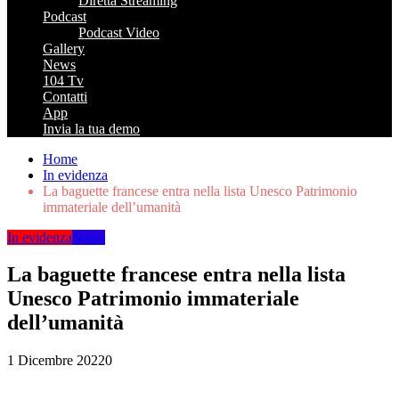
Diretta Streaming
Podcast
Podcast Video
Gallery
News
104 Tv
Contatti
App
Invia la tua demo
Home
In evidenza
La baguette francese entra nella lista Unesco Patrimonio
immateriale dell’umanità
In evidenza
News
La baguette francese entra nella lista
Unesco Patrimonio immateriale
dell’umanità
1 Dicembre 2022
0