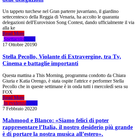
Un tappeto turchese nel Gran parterre juvarriano, il giardino
settecentesco della Reggia di Venaria, ha accolto le quaranta
delegazioni dell'Eurovision Song Contest, dando ufficialmente il via
alla ke
Read More
Spettacolo
News
17 Ottobre 2019
0
Stella Pecollo, Violante di Extravergine, tra Tv,
Cinema e battaglie importanti
Questa mattina a This Morning, programma condotto da Chiara
Giuria e Katia Orengo, è stata ospite l'attrice e performer Stella
Pecollo che in queste settimane è in onda tutti i mercoledì sera su
FOX
Read More
In evidenza
News
7 Febbraio 2022
0
Mahmood e Blanco: «Siamo felici di poter
rappresentare l’Italia, il nostro desiderio più grande
è di portare la nostra musica all’estero».