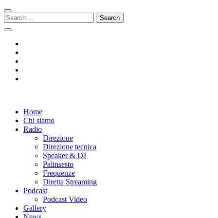
Skip
Skip
to
to
Search
navigation
content
for:
Radio 104
Like It !
Home
Chi siamo
Radio
Direzione
Direzione tecnica
Speaker & DJ
Palinsesto
Frequenze
Diretta Streaming
Podcast
Podcast Video
Gallery
News