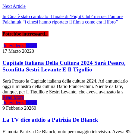
Next Article
In Cina è stato cambiato il finale di ‘Fight Club’ ma per l’autore
Palahniuk “i cinesi hanno riportato il film a come era il libro”
Potrebbe interessarti...
In evidenza
News
17 Marzo 2022
0
Capitale Italiana Della Cultura 2024 Sarà Pesaro,
Sconfitta Sestri Levante E Il Tigullio
Sarà Pesaro la Capitale italiana della cultura 2024. Ad annunciarlo
oggi il ministro della cultura Dario Franceschini. Niente da fare,
dunque, per il Tigullio e Sestri Levante, che aveva avanzato la s
Read More
In evidenza
News
9 Febbraio 2026
0
La TV dice addio a Patrizia De Blanck
E' morta Patrizia De Blanck, noto personaggio televisivo. Aveva 85