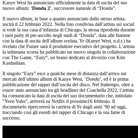
Kanye West ha annunciato ufficialmente la data di uscita del suo
nuovo album: ‘
Donda 2′
, successore naturale di “Donda”.
Il nuovo album, in base a quanto annunciato dallo stesso artista,
uscirà il 22 febbraio 2022. Nella foto condivisa dall’artista sui social
si vede la sua casa d’infanzia di Chicago, la stessa riprodotta durante
i suoi party di pre-ascolto negli stadi di “Donda”, data alle fiamme
con la data di uscita dell’album svelata. Ye (Kanye West, n.d.r.) ha
rivelato che Future sarà il produttore esecutivo del progetto. L’artista
la settimana scorsa ha pubblicato un nuovo singolo in collaborazione
con The Game, “
Eazy
“, un brano dedicato al divorzio con Kim
Kardashian.
Il singolo “Eazy” esce a qualche mese di distanza dall’arrivo sui
mercati dell’ultimo album di Kanye West, ‘
Donda
‘, ed è la prima
pubblicazione del rapper dall’uscita del disco. Nel frattempo, oltre a
essere stato annunciato tra gli headliner del Coachella 2022, l’artista
ha comunicato la data di uscita del suo documentario che, intitolato
”Yeen Yuhs”, arriverà su Netflix il prossimo16 febbraio. Il
documetario ripercorrerà la carriera di Ye dagli anni ’90 ad oggi,
tracciando così gli esordi del rapper di Chicago e la sua fame di
successo.