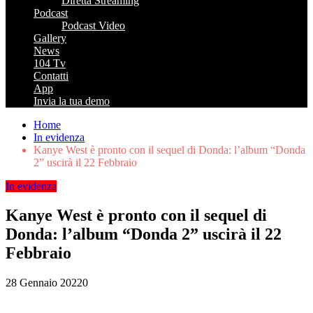
Diretta Streaming
Podcast
Podcast Video
Gallery
News
104 Tv
Contatti
App
Invia la tua demo
Home
In evidenza
Kanye West è pronto con il sequel di Donda: l’album “Donda
2” uscirà il 22 Febbraio
In evidenza
Kanye West è pronto con il sequel di
Donda: l’album “Donda 2” uscirà il 22
Febbraio
28 Gennaio 2022
0