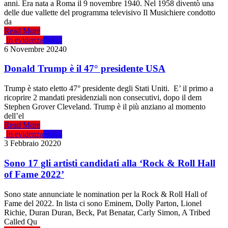
anni. Era nata a Roma il 9 novembre 1940. Nel 1958 diventò una
delle due vallette del programma televisivo Il Musichiere condotto
da
Read More
In evidenza
News
6 Novembre 2024
0
Donald Trump è il 47° presidente USA
Trump è stato eletto 47° presidente degli Stati Uniti. E’ il primo a
ricoprire 2 mandati presidenziali non consecutivi, dopo il dem
Stephen Grover Cleveland. Trump è il più anziano al momento
dell’el
Read More
In evidenza
News
3 Febbraio 2022
0
Sono 17 gli artisti candidati alla ‘Rock & Roll Hall
of Fame 2022’
Sono state annunciate le nomination per la Rock & Roll Hall of
Fame del 2022. In lista ci sono Eminem, Dolly Parton, Lionel
Richie, Duran Duran, Beck, Pat Benatar, Carly Simon, A Tribed
Called Qu