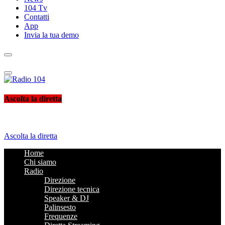
104 Tv
Contatti
App
Invia la tua demo
Radio 104
Like It !
Ascolta la diretta
Ascolta la diretta
Home
Chi siamo
Radio
Direzione
Direzione tecnica
Speaker & DJ
Palinsesto
Frequenze