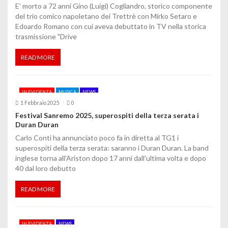
E' morto a 72 anni Gino (Luigi) Cogliandro, storico componente
e
del trio comico napoletano dei Trettrè con Mirko Setaro e
Edoardo Romano con cui aveva debuttato in TV nella storica
a
trasmissione "Drive
r
READ MORE
t
i
IN EVIDENZA
MUSICA
NEWS
1 Febbraio 2025
0
c
Festival Sanremo 2025, superospiti della terza serata i
o
Duran Duran
Carlo Conti ha annunciato poco fa in diretta al TG1 i
l
superospiti della terza serata: saranno i Duran Duran. La band
inglese torna all'Ariston dopo 17 anni dall'ultima volta e dopo
i
40 dal loro debutto
READ MORE
IN EVIDENZA
NEWS