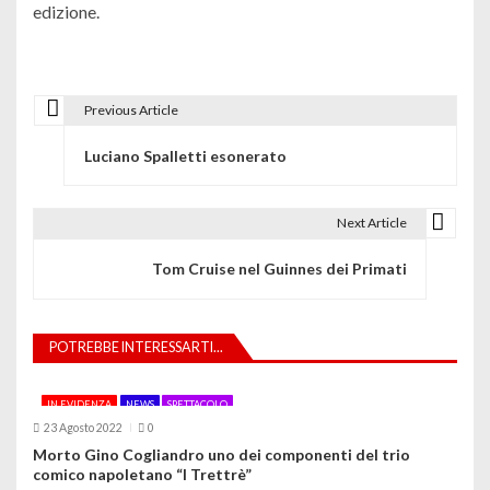
edizione.
Previous Article
N
Luciano Spalletti esonerato
a
v
Next Article
i
Tom Cruise nel Guinnes dei Primati
g
a
POTREBBE INTERESSARTI...
z
i
IN EVIDENZA
NEWS
SPETTACOLO
23 Agosto 2022
0
o
Morto Gino Cogliandro uno dei componenti del trio
comico napoletano “I Trettrè”
n