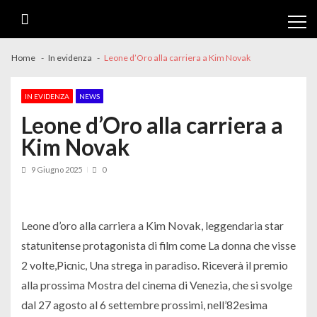
Skip
Skip
to
to
navigation
content
Home
In evidenza
Leone d’Oro alla carriera a Kim Novak
IN EVIDENZA
NEWS
Leone d’Oro alla carriera a
Kim Novak
9 Giugno 2025
0
Leone d’oro alla carriera a Kim Novak, leggendaria star
statunitense protagonista di film come La donna che visse
2 volte,Picnic, Una strega in paradiso. Riceverà il premio
alla prossima Mostra del cinema di Venezia, che si svolge
dal 27 agosto al 6 settembre prossimi, nell’82esima