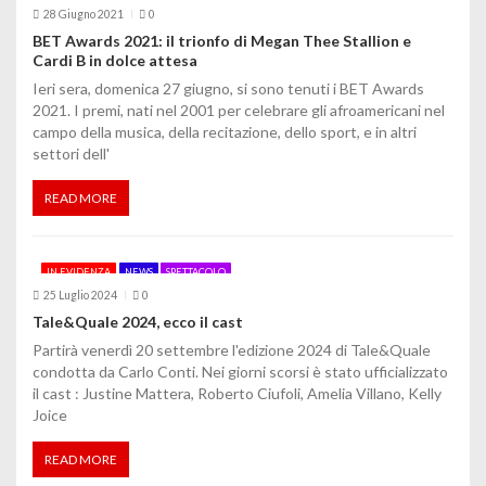
28 Giugno 2021
0
BET Awards 2021: il trionfo di Megan Thee Stallion e
Cardi B in dolce attesa
Ieri sera, domenica 27 giugno, si sono tenuti i BET Awards
2021. I premi, nati nel 2001 per celebrare gli afroamericani nel
campo della musica, della recitazione, dello sport, e in altri
settori dell'
READ MORE
IN EVIDENZA
NEWS
SPETTACOLO
25 Luglio 2024
0
Tale&Quale 2024, ecco il cast
Partirà venerdì 20 settembre l'edizione 2024 di Tale&Quale
condotta da Carlo Conti. Nei giorni scorsi è stato ufficializzato
il cast : Justine Mattera, Roberto Ciufoli, Amelia Villano, Kelly
Joice
READ MORE